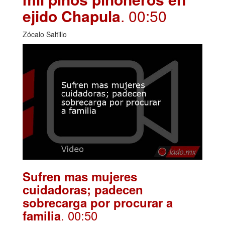
ejido Chapula
. 00:50
Zócalo Saltillo
Sufren mas mujeres
cuidadoras; padecen
sobrecarga por procurar a
. 00:50
familia