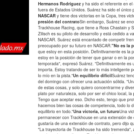
Hermanos Rodríguez
y ha sido el referente en e
fuera de Estados Unidos. Suárez ha sido el único p
NASCAR
y tiene dos victorias en la Copa, tres vict
presión del contrato
Sin embargo, Suárez se encue
Trackhouse Racing, que tiene a Ross Chastain y 
Zilisch es su piloto de desarrollo y está cedido a 
NASCAR. Suárez está encantado de competir frent
preocupado por su futuro en NASCAR.
"No es la 
que estoy en esta posición. Definitivamente es la 
estoy en la posición de tener que ganar o en la po
temporada", expresó Suárez. "Definitivamente es 
importa. Estoy tratando de ser lo más inteligente
lo mío en la pista."
Un equilibrio difícil
Suárez tend
del domingo con ofrecer una actuación sólida. "Un
de estas cosas, y solo quiero concentrarme y dive
plato por naturaleza, solo por ser el chico local, 
Tengo que aceptar eso. Dicho esto, tengo que pro
hacemos bien las cosas de competencia, todo lo 
equilibrio en todo."
Una victoria, un futuro
Una vic
permanecer con Trackhouse en una extensión de co
gustaría de una extensión de contrato, pero dijo q
"La trayectoria de Trackhouse ha sido tremenda"