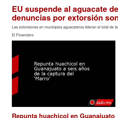
EU suspende al aguacate de
denuncias por extorsión son
Las extorsiones en municipios aguacateros lideran el total de 
El Financiero
Repunta huachicol en Guanajuato