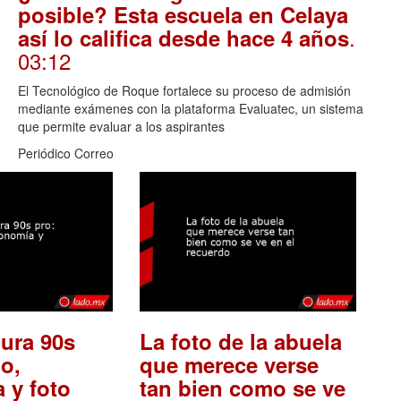
posible? Esta escuela en Celaya
.
así lo califica desde hace 4 años
03:12
El Tecnológico de Roque fortalece su proceso de admisión
mediante exámenes con la plataforma Evaluatec, un sistema
que permite evaluar a los aspirantes
Periódico Correo
ura 90s
La foto de la abuela
o,
que merece verse
 y foto
tan bien como se ve