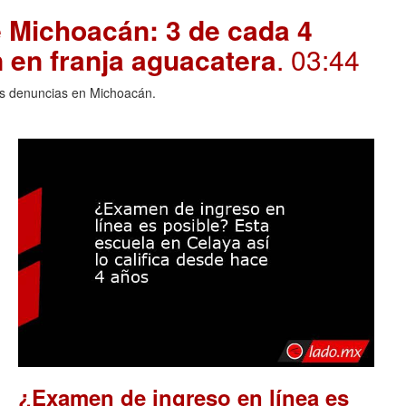
 Michoacán: 3 de cada 4
 en franja aguacatera
. 03:44
las denuncias en Michoacán.
¿Examen de ingreso en línea es