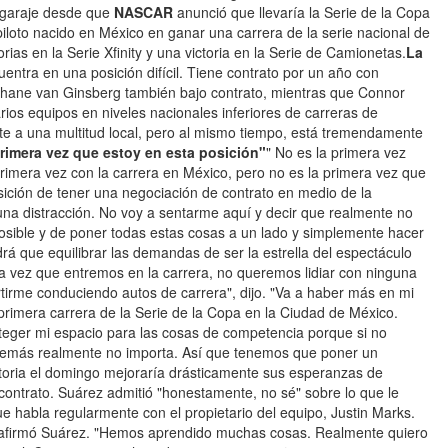
l garaje desde que
NASCAR
anunció que llevaría la Serie de la Copa
iloto nacido en México en ganar una carrera de la serie nacional de
orias en la Serie Xfinity y una victoria en la Serie de Camionetas.
La
ntra en una posición difícil. Tiene contrato por un año con
Shane van Ginsberg también bajo contrato, mientras que Connor
varios equipos en niveles nacionales inferiores de carreras de
e a una multitud local, pero al mismo tiempo, está tremendamente
primera vez que estoy en esta posición"
" No es la primera vez
primera vez con la carrera en México, pero no es la primera vez que
sición de tener una negociación de contrato en medio de la
una distracción. No voy a sentarme aquí y decir que realmente no
 posible y de poner todas estas cosas a un lado y simplemente hacer
rá que equilibrar las demandas de ser la estrella del espectáculo
a vez que entremos en la carrera, no queremos lidiar con ninguna
rtirme conduciendo autos de carrera", dijo. "Va a haber más en mi
la primera carrera de la Serie de la Copa en la Ciudad de México.
teger mi espacio para las cosas de competencia porque si no
demás realmente no importa. Así que tenemos que poner un
toria el domingo mejoraría drásticamente sus esperanzas de
ntrato. Suárez admitió "honestamente, no sé" sobre lo que le
ue habla regularmente con el propietario del equipo, Justin Marks.
, afirmó Suárez. "Hemos aprendido muchas cosas. Realmente quiero