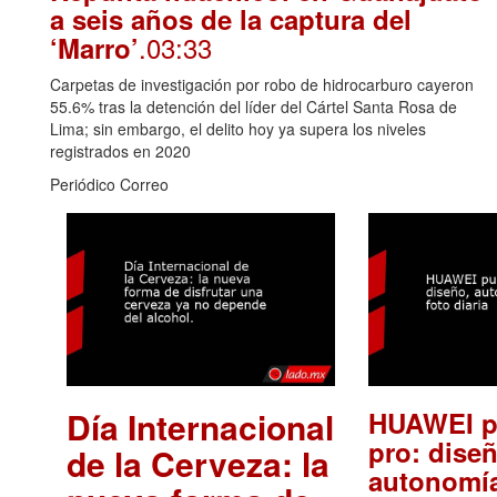
a seis años de la captura del
.03:33
‘Marro’
Carpetas de investigación por robo de hidrocarburo cayeron
55.6% tras la detención del líder del Cártel Santa Rosa de
Lima; sin embargo, el delito hoy ya supera los niveles
registrados en 2020
Periódico Correo
Día Internacional
HUAWEI p
pro: diseñ
de la Cerveza: la
autonomía