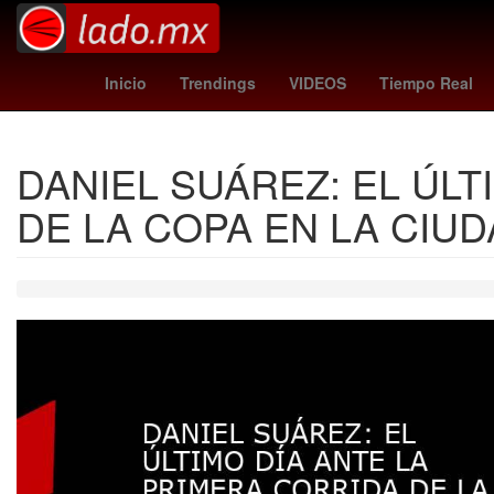
Santa Catarina
alito moreno
Marisol González
Banda El
Inicio
Trendings
VIDEOS
Tiempo Real
DANIEL SUÁREZ: EL ÚLT
DE LA COPA EN LA CIU