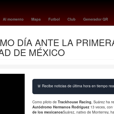
 Recodo
Fuegos artificiales
Argentina
jesús maría tarriba
frank
Al momento
Mapa
Futbol
Club
Generador QR
IMO DÍA ANTE LA PRIMER
DAD DE MÉXICO
🚨 Recibe noticias de última hora en tiempo real
Como piloto de
Trackhouse Racing
, Suárez ha re
Autódromo Hermanos Rodríguez
13 veces, con t
de los mexicanos
Suárez, nativo de Monterrey, ha