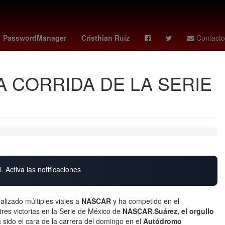
enstein
memes grito de independencia
clima en hermosillo
PasswordManager
Cristhian Ruiz
Contacto
A CORRIDA DE LA SERIE
. Activa las notificaciones
alizado múltiples viajes a
NASCAR
y ha competido en el
res victorias en la Serie de México de
NASCAR
.
Suárez, el orgullo
 sido el cara de la carrera del domingo en el
Autódromo