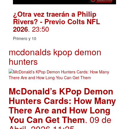
¿Otra vez traerán a Philip
Rivers? - Previo Colts NFL
. 23:50
2026
Primero y 10
mcdonalds kpop demon
hunters
McDonald’s KPop Demon
Hunters Cards: How Many
There Are and How Long
You Can Get Them
. 09 de
Abril, 2026 11:25