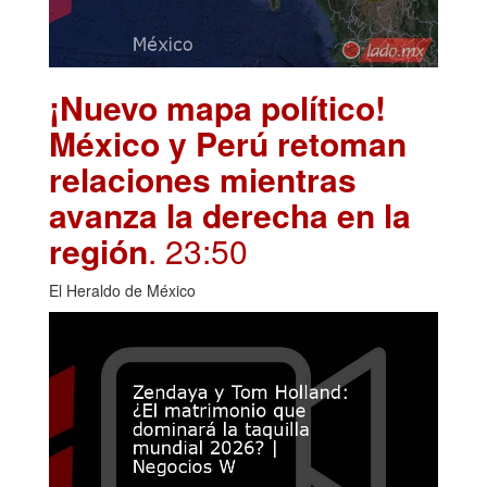
¡Nuevo mapa político!
México y Perú retoman
relaciones mientras
avanza la derecha en la
región
. 23:50
El Heraldo de México