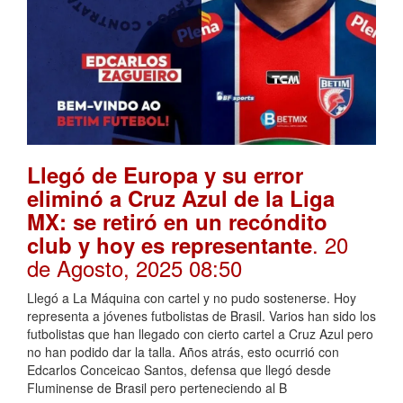
Llegó de Europa y su error
eliminó a Cruz Azul de la Liga
MX: se retiró en un recóndito
. 20
club y hoy es representante
de Agosto, 2025 08:50
Llegó a La Máquina con cartel y no pudo sostenerse. Hoy
representa a jóvenes futbolistas de Brasil. Varios han sido los
futbolistas que han llegado con cierto cartel a Cruz Azul pero
no han podido dar la talla. Años atrás, esto ocurrió con
Edcarlos Conceicao Santos, defensa que llegó desde
Fluminense de Brasil pero perteneciendo al B