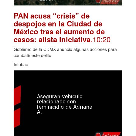
PAN acusa “crisis” de
despojos en la Ciudad de
México tras el aumento de
.10:20
casos: alista iniciativa
Gobierno de la CDMX anunció algunas acciones para
combatir este delito
Infobae