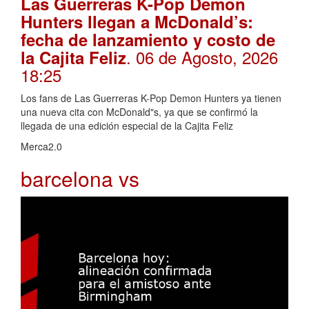
Las Guerreras K-Pop Demon
Hunters llegan a McDonald’s:
fecha de lanzamiento y costo de
. 06 de Agosto, 2026
la Cajita Feliz
18:25
Los fans de Las Guerreras K-Pop Demon Hunters ya tienen
una nueva cita con McDonald"s, ya que se confirmó la
llegada de una edición especial de la Cajita Feliz
Merca2.0
barcelona vs