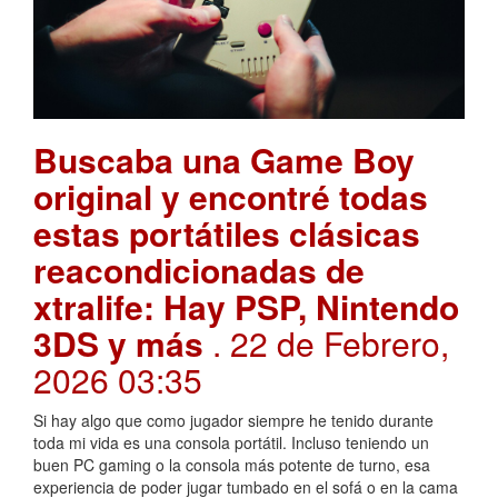
Buscaba una Game Boy
original y encontré todas
estas portátiles clásicas
reacondicionadas de
xtralife: Hay PSP, Nintendo
3DS y más
. 22 de Febrero,
2026 03:35
Si hay algo que como jugador siempre he tenido durante
toda mi vida es una consola portátil. Incluso teniendo un
buen PC gaming o la consola más potente de turno, esa
experiencia de poder jugar tumbado en el sofá o en la cama