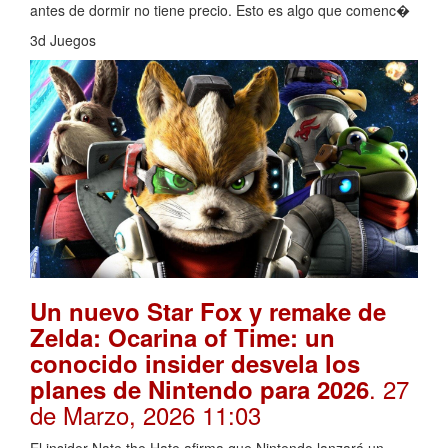
antes de dormir no tiene precio. Esto es algo que comenc�
3d Juegos
Un nuevo Star Fox y remake de
Zelda: Ocarina of Time: un
conocido insider desvela los
. 27
planes de Nintendo para 2026
de Marzo, 2026 11:03
El insider Nate the Hate afirma que Nintendo lanzará un