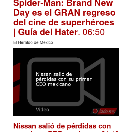
Spider-Man: Brand New
Day es el GRAN regreso
del cine de superhéroes
| Guía del Hater
. 06:50
El Heraldo de México
Nissan salió de pérdidas con