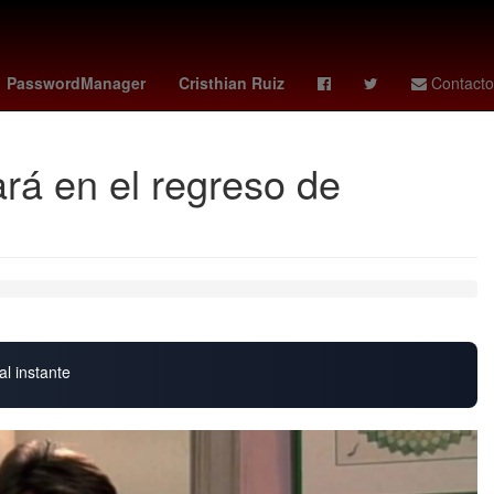
Argentina
Scotiabank
PasswordManager
Cristhian Ruiz
Contacto
ará en el regreso de
al instante