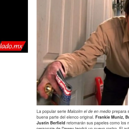
La popular serie
Malcolm el de en medio
prepara s
buena parte del elenco original.
Frankie Muniz, B
Justin Berfield
retomarán sus papeles como los mi
personaje de Dewey tendrá un nuevo rostro. El ac