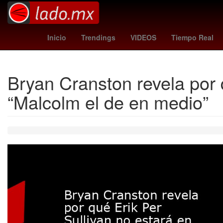
China
Calzada Zavalet
Inicio
Trendings
VIDEOS
Tiempo Real
Bryan Cranston revela por 
“Malcolm el de en medio”