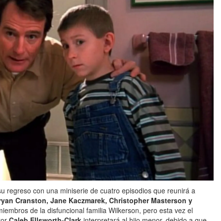
u regreso con una miniserie de cuatro episodios que reunirá a
ryan Cranston, Jane Kaczmarek, Christopher Masterson y
embros de la disfuncional familia Wilkerson, pero esta vez el
tor
Caleb Ellsworth-Clark
interpretará al hijo menor, debido a que