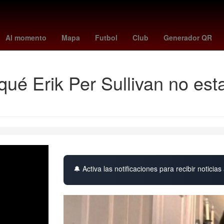
a
vincular linea
Aguascalientes
Senador
Perú
Pago
Brasil
Al momento
Mapa
Futbol
Club
Generador QR
qué Erik Per Sullivan no est
🔔 Activa las notificaciones para recibir noticias 