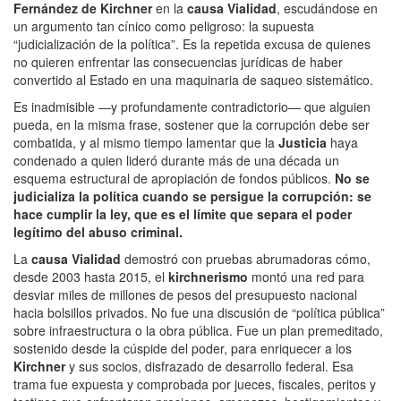
Fernández de Kirchner
en la
causa Vialidad
, escudándose en
un argumento tan cínico como peligroso: la supuesta
“judicialización de la política”. Es la repetida excusa de quienes
no quieren enfrentar las consecuencias jurídicas de haber
convertido al Estado en una maquinaria de saqueo sistemático.
Es inadmisible —y profundamente contradictorio— que alguien
pueda, en la misma frase, sostener que la corrupción debe ser
combatida, y al mismo tiempo lamentar que la
Justicia
haya
condenado a quien lideró durante más de una década un
esquema estructural de apropiación de fondos públicos.
No se
judicializa la política cuando se persigue la corrupción: se
hace cumplir la ley, que es el límite que separa el poder
legítimo del abuso criminal.
La
causa Vialidad
demostró con pruebas abrumadoras cómo,
desde 2003 hasta 2015, el
kirchnerismo
montó una red para
desviar miles de millones de pesos del presupuesto nacional
hacia bolsillos privados. No fue una discusión de “política pública”
sobre infraestructura o la obra pública. Fue un plan premeditado,
sostenido desde la cúspide del poder, para enriquecer a los
Kirchner
y sus socios, disfrazado de desarrollo federal. Esa
trama fue expuesta y comprobada por jueces, fiscales, peritos y