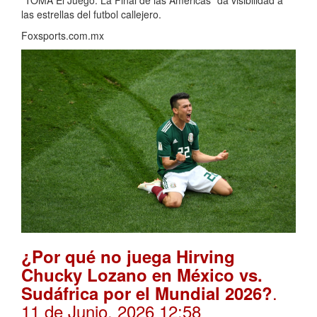
"TOMA El Juego: La Final de las Américas" da visibilidad a
las estrellas del futbol callejero.
Foxsports.com.mx
¿Por qué no juega Hirving
Chucky Lozano en México vs.
.
Sudáfrica por el Mundial 2026?
11 de Junio, 2026 12:58