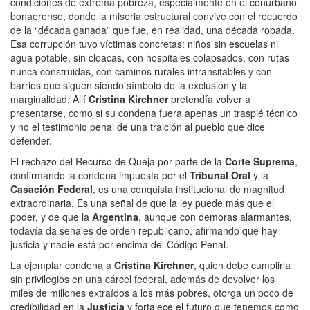
condiciones de extrema pobreza, especialmente en el conurbano
bonaerense, donde la miseria estructural convive con el recuerdo
de la “década ganada” que fue, en realidad, una década robada.
Esa corrupción tuvo víctimas concretas: niños sin escuelas ni
agua potable, sin cloacas, con hospitales colapsados, con rutas
nunca construidas, con caminos rurales intransitables y con
barrios que siguen siendo símbolo de la exclusión y la
marginalidad. Allí
Cristina Kirchner
pretendía volver a
presentarse, como si su condena fuera apenas un traspié técnico
y no el testimonio penal de una traición al pueblo que dice
defender.
El rechazo del Recurso de Queja por parte de la
Corte Suprema
,
confirmando la condena impuesta por el
Tribunal Oral
y la
Casación Federal
, es una conquista institucional de magnitud
extraordinaria. Es una señal de que la ley puede más que el
poder, y de que la
Argentina
, aunque con demoras alarmantes,
todavía da señales de orden republicano, afirmando que hay
justicia y nadie está por encima del Código Penal.
La ejemplar condena a
Cristina Kirchner
, quien debe cumplirla
sin privilegios en una cárcel federal, además de devolver los
miles de millones extraídos a los más pobres, otorga un poco de
credibilidad en la
Justicia
y fortalece el futuro que tenemos como