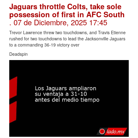
Jaguars throttle Colts, take sole
possession of first in AFC South
. 07 de Diciembre, 2025 17:45
Trevor Lawrence threw two touchdowns, and Travis Etienne
rushed for two touchdowns to lead the Jacksonville Jaguars
to a commanding 36-19 victory over
Deadspin