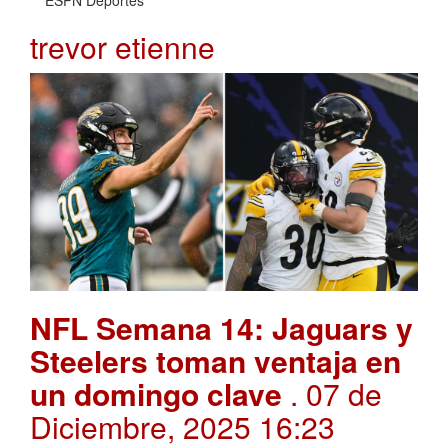
ESPN Deportes
trevor etienne
NFL Semana 14: Jaguars y
Steelers toman ventaja en
un domingo clave
. 07 de
Diciembre, 2025 16:23