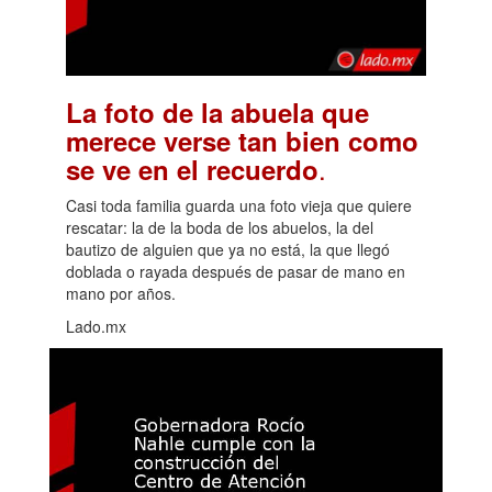
La foto de la abuela que
merece verse tan bien como
.
se ve en el recuerdo
Casi toda familia guarda una foto vieja que quiere
rescatar: la de la boda de los abuelos, la del
bautizo de alguien que ya no está, la que llegó
doblada o rayada después de pasar de mano en
mano por años.
Lado.mx