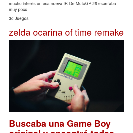
mucho interés en esa nueva IP. De MotoGP 26 esperaba
muy poco
3d Juegos
zelda ocarina of time remake
Buscaba una Game Boy
original y encontré todas