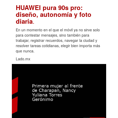
HUAWEI pura 90s pro:
diseño, autonomía y foto
.
diaria
En un momento en el que el móvil ya no sirve solo
para contestar mensajes, sino también para
trabajar, registrar recuerdos, navegar la ciudad y
resolver tareas cotidianas, elegir bien importa más
que nunca.
Lado.mx