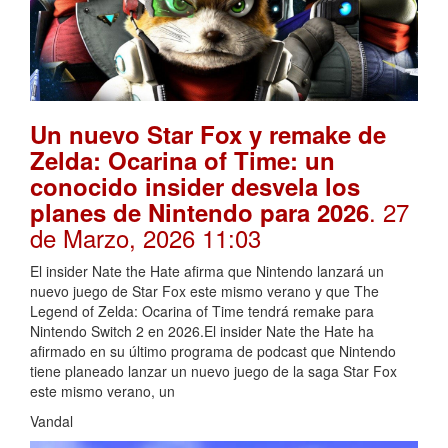
Un nuevo Star Fox y remake de
Zelda: Ocarina of Time: un
conocido insider desvela los
. 27
planes de Nintendo para 2026
de Marzo, 2026 11:03
El insider Nate the Hate afirma que Nintendo lanzará un
nuevo juego de Star Fox este mismo verano y que The
Legend of Zelda: Ocarina of Time tendrá remake para
Nintendo Switch 2 en 2026.El insider Nate the Hate ha
afirmado en su último programa de podcast que Nintendo
tiene planeado lanzar un nuevo juego de la saga Star Fox
este mismo verano, un
Vandal