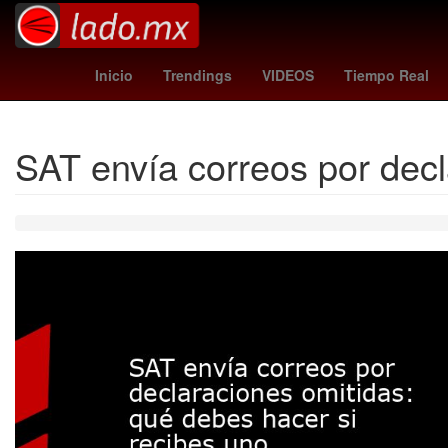
Semana Santa
Temporada
2024
Denuncia
Inicio
Trendings
VIDEOS
Tiempo Real
SAT envía correos por decl