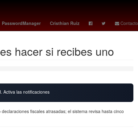
de la República
Desalojo
México
Chihuahua
PasswordManager
Cristhian Ruiz
Contacto
es hacer si recibes uno
. Activa las notificaciones
 declaraciones fiscales atrasadas; el sistema revisa hasta cinco