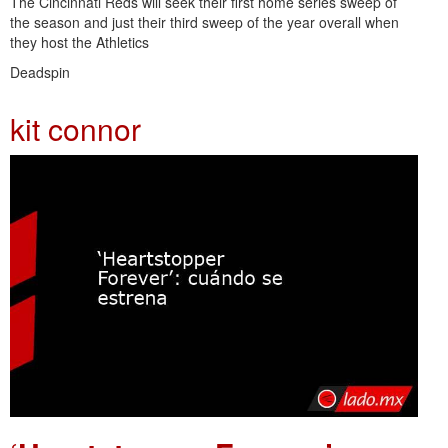
The Cincinnati Reds will seek their first home series sweep of
the season and just their third sweep of the year overall when
they host the Athletics
Deadspin
kit connor