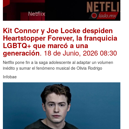
Kit Connor y Joe Locke despiden
Heartstopper Forever, la franquicia
LGBTQ+ que marcó a una
. 18 de Junio, 2026 08:30
generación
Netflix pone fin a la saga adolescente al adaptar un volumen
inédito y sumar el fenómeno musical de Olivia Rodrigo
Infobae