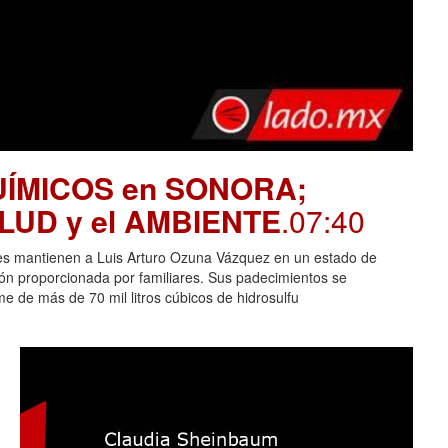
UÍMICOS en SONORA;
SALUD y el AMBIENTE
.07:40
es mantienen a Luis Arturo Ozuna Vázquez en un estado de
ción proporcionada por familiares. Sus padecimientos se
 de más de 70 mil litros cúbicos de hidrosulfu