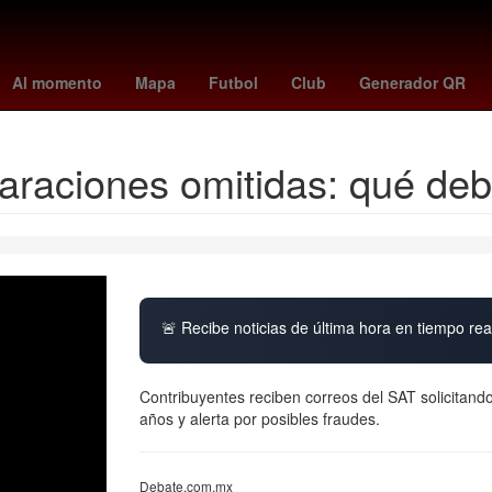
Aguascalientes
Europa League Final
Oficina de la Presidencia 
Al momento
Mapa
Futbol
Club
Generador QR
araciones omitidas: qué deb
🚨 Recibe noticias de última hora en tiempo real
Contribuyentes reciben correos del SAT solicitando
años y alerta por posibles fraudes.
Debate.com.mx