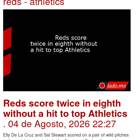
reds - athletics
Reds score twice in eighth
without a hit to top Athletics
. 04 de Agosto, 2026 22:27
Elly De La Cruz and Sal Stewart scored on a pair of wild pitches