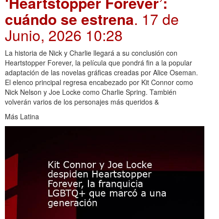
‘Heartstopper Forever’:
cuándo se estrena
. 17 de
Junio, 2026 10:28
La historia de Nick y Charlie llegará a su conclusión con
Heartstopper Forever, la película que pondrá fin a la popular
adaptación de las novelas gráficas creadas por Alice Oseman.
El elenco principal regresa encabezado por Kit Connor como
Nick Nelson y Joe Locke como Charlie Spring. También
volverán varios de los personajes más queridos &
Más Latina