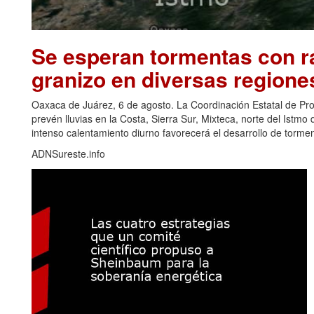
Se esperan tormentas con ra
granizo en diversas regione
Oaxaca de Juárez, 6 de agosto. La Coordinación Estatal de Pr
prevén lluvias en la Costa, Sierra Sur, Mixteca, norte del Ist
intenso calentamiento diurno favorecerá el desarrollo de torm
ADNSureste.info