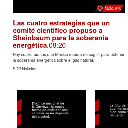
Las cuatro estrategias que un
comité científico propuso a
Sheinbaum para la soberanía
.08:20
energética
Hay cuatro puntos que México deberá de seguir para obtener
la soberanía energética sobre el gas natural.
SDP Noticias