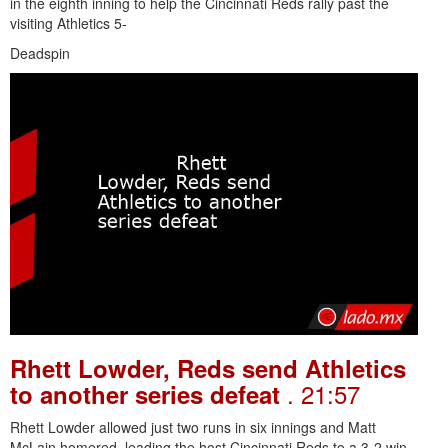
in the eighth inning to help the Cincinnati Reds rally past the
visiting Athletics 5-
Deadspin
Rhett Lowder, Reds send Athletics
. 21:57
to another series defeat
Rhett Lowder allowed just two runs in six innings and Matt
McLain homered, leading the host Cincinnati Reds to a 3-2 win