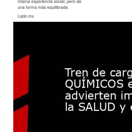
misma experiencia social, pero de
una forma más equilibrada.
Lado.mx