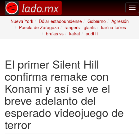
Tog
nav
Nueva York
Dólar estadounidense
Gobierno
Agresión
Puebla de Zaragoza
rangers - giants
karina torres
brujas vs
kairat
audi f1
El primer Silent Hill
confirma remake con
Konami y así se ve el
breve adelanto del
esperado videojuego de
terror