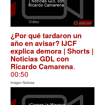
¿Por qué tardaron un
año en avisar? IJCF
explica demora | Shorts |
Noticias GDL con
Ricardo Camarena
.
00:50
Imagen Noticias