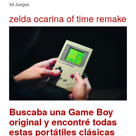
3d Juegos
zelda ocarina of time remake
Buscaba una Game Boy
original y encontré todas
estas portátiles clásicas