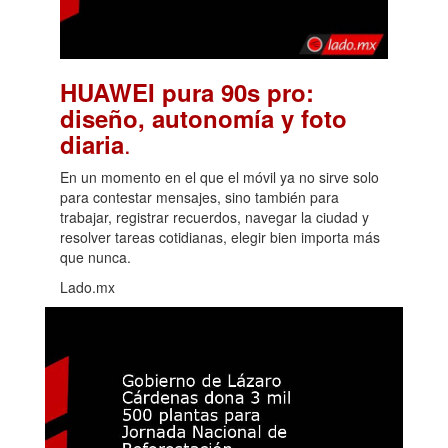
HUAWEI pura 90s pro:
diseño, autonomía y foto
.
diaria
En un momento en el que el móvil ya no sirve solo
para contestar mensajes, sino también para
trabajar, registrar recuerdos, navegar la ciudad y
resolver tareas cotidianas, elegir bien importa más
que nunca.
Lado.mx