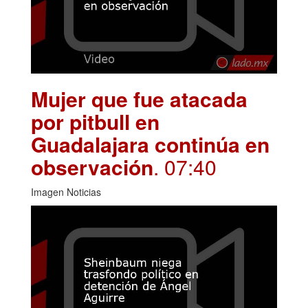
Mujer que fue atacada
por pitbull en
Guadalajara continúa en
observación
. 07:40
Imagen Noticias