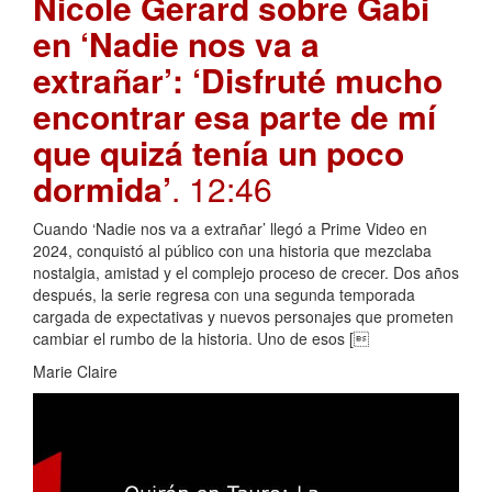
Nicole Gerard sobre Gabi
en ‘Nadie nos va a
extrañar’: ‘Disfruté mucho
encontrar esa parte de mí
que quizá tenía un poco
dormida’
. 12:46
Cuando ‘Nadie nos va a extrañar’ llegó a Prime Video en
2024, conquistó al público con una historia que mezclaba
nostalgia, amistad y el complejo proceso de crecer. Dos años
después, la serie regresa con una segunda temporada
cargada de expectativas y nuevos personajes que prometen
cambiar el rumbo de la historia. Uno de esos [
Marie Claire