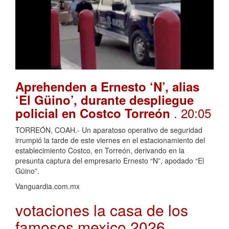
Aprehenden a Ernesto ‘N’, alias
‘El Güino’, durante despliegue
. 20:05
policial en Costco Torreón
TORREÓN, COAH.- Un aparatoso operativo de seguridad
irrumpió la tarde de este viernes en el estacionamiento del
establecimiento Costco, en Torreón, derivando en la
presunta captura del empresario Ernesto “N”, apodado “El
Güino”.
Vanguardia.com.mx
votaciones la casa de los
famosos mexico 2026