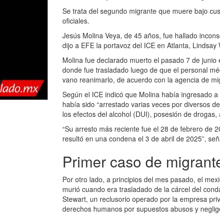
Se trata del segundo migrante que muere bajo cust
oficiales.
Jesús Molina Veya, de 45 años, fue hallado inconsci
dijo a EFE la portavoz del ICE en Atlanta, Lindsay 
Molina fue declarado muerto el pasado 7 de junio 
donde fue trasladado luego de que el personal mé
vano reanimarlo, de acuerdo con la agencia de mi
Según el ICE indicó que Molina había ingresado a 
había sido “arrestado varias veces por diversos del
los efectos del alcohol (DUI), posesión de drogas, a
“Su arresto más reciente fue el 28 de febrero de 202
resultó en una condena el 3 de abril de 2025”, señ
Primer caso de migrant
Por otro lado, a principios del mes pasado, el me
murió cuando era trasladado de la cárcel del con
Stewart, un reclusorio operado por la empresa pri
derechos humanos por supuestos abusos y neglig