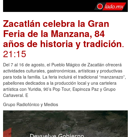
Zacatlán celebra la Gran
Feria de la Manzana, 84
años de historia y tradición
.
21:15
Del 7 al 16 de agosto, el Pueblo Mágico de Zacatlán ofrecerá
actividades culturales, gastronómicas, artísticas y productivas
para toda la familia. La feria incluirá el tradicional “manzanazo”,
pabellones dedicados a la producción local y una cartelera
artística con Yuridia, 90’s Pop Tour, Espinoza Paz y Grupo
Cañaveral. E
Grupo Radiofónico y Medios