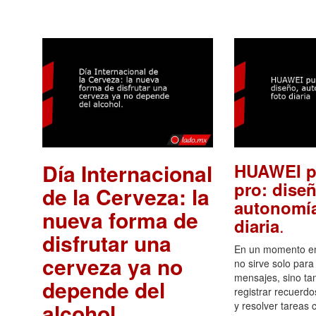
Día Internacional
HUAWEI p
pro: diseñ
de la Cerveza: la
autonomía
nueva forma de
.
diaria
disfrutar una
En un momento en 
cerveza ya no
no sirve solo para
mensajes, sino ta
depende del
registrar recuerdo
alcohol.
.
y resolver tareas c