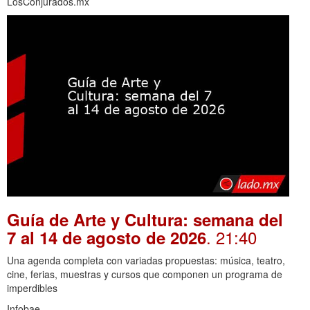
LosConjurados.mx
Guía de Arte y Cultura: semana del
. 21:40
7 al 14 de agosto de 2026
Una agenda completa con variadas propuestas: música, teatro,
cine, ferias, muestras y cursos que componen un programa de
imperdibles
Infobae