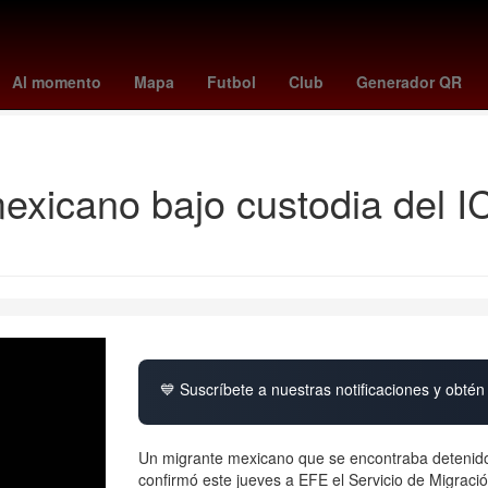
asil contra selección de fútbol de haití
cristiano ronaldo jr.
raphinh
Al momento
Mapa
Futbol
Club
Generador QR
dodgers - orioles
xicano bajo custodia del I
💙 Suscríbete a nuestras notificaciones y obtén 
Un migrante mexicano que se encontraba detenido
confirmó este jueves a EFE el Servicio de Migració