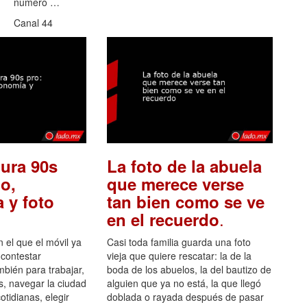
número …
Canal 44
ura 90s
La foto de la abuela
o,
que merece verse
 y foto
tan bien como se ve
.
en el recuerdo
el que el móvil ya
Casi toda familia guarda una foto
 contestar
vieja que quiere rescatar: la de la
mbién para trabajar,
boda de los abuelos, la del bautizo de
s, navegar la ciudad
alguien que ya no está, la que llegó
otidianas, elegir
doblada o rayada después de pasar