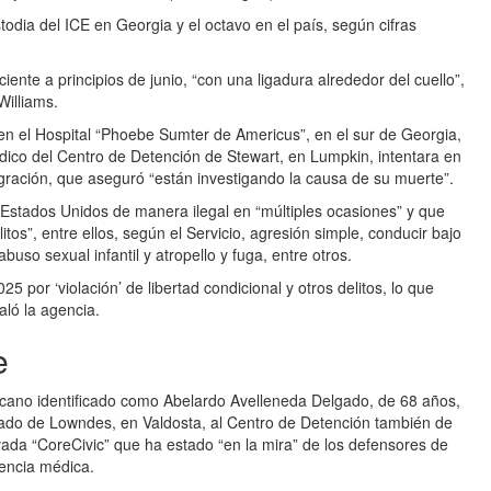
odia del ICE en Georgia y el octavo en el país, según cifras
ente a principios de junio, “con una ligadura alrededor del cuello”,
Williams.
en el Hospital “Phoebe Sumter de Americus”, en el sur de Georgia,
dico del Centro de Detención de Stewart, en Lumpkin, intentara en
gración, que aseguró “están investigando la causa de su muerte”.
Estados Unidos de manera ilegal en “múltiples ocasiones” y que
itos”, entre ellos, según el Servicio, agresión simple, conducir bajo
buso sexual infantil y atropello y fuga, entre otros.
5 por ‘violación’ de libertad condicional y otros delitos, lo que
aló la agencia.
e
xicano identificado como Abelardo Avelleneda Delgado, de 68 años,
dado de Lowndes, en Valdosta, al Centro de Detención también de
vada “CoreCivic” que ha estado “en la mira” de los defensores de
encia médica.