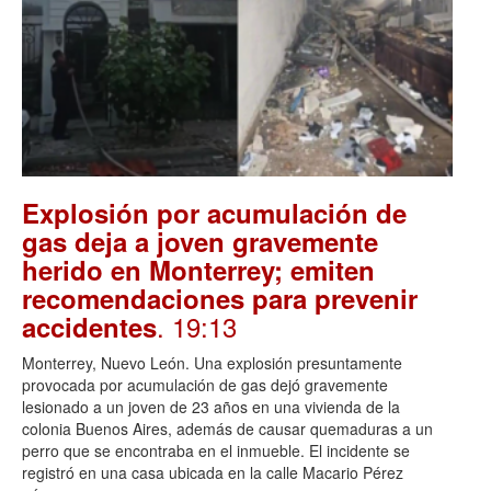
Explosión por acumulación de
gas deja a joven gravemente
herido en Monterrey; emiten
recomendaciones para prevenir
. 19:13
accidentes
Monterrey, Nuevo León. Una explosión presuntamente
provocada por acumulación de gas dejó gravemente
lesionado a un joven de 23 años en una vivienda de la
colonia Buenos Aires, además de causar quemaduras a un
perro que se encontraba en el inmueble. El incidente se
registró en una casa ubicada en la calle Macario Pérez