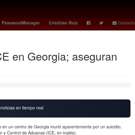
a
brazil world cup
Filadelfia
Musulmán
douglas santos
PasswordManager
Cristhian Ruiz
Contacto
CE en Georgia; aseguran
noticias en tiempo real
 en un centro de Georgia murió aparentemente por un suicidio,
n y Control de Aduanas (ICE, en inglés).