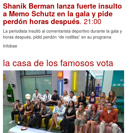
Shanik Berman lanza fuerte insulto
a Memo Schutz en la gala y pide
. 21:00
perdón horas después
La periodista insultó al comentarista deportivo durante la gala y
horas después, pidió perdón “de rodillas” en su programa
Infobae
la casa de los famosos vota