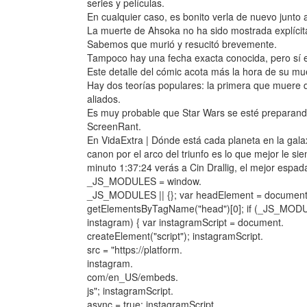
series y películas.
En cualquier caso, es bonito verla de nuevo junto 
La muerte de Ahsoka no ha sido mostrada explícit
Sabemos que murió y resucitó brevemente.
Tampoco hay una fecha exacta conocida, pero sí 
Este detalle del cómic acota más la hora de su muer
Hay dos teorías populares: la primera que muere d
aliados.
Es muy probable que Star Wars se esté preparand
ScreenRant.
En VidaExtra | Dónde está cada planeta en la gala
canon por el arco del triunfo es lo que mejor le si
minuto 1:37:24 verás a Cin Drallig, el mejor espad
_JS_MODULES = window.
_JS_MODULES || {}; var headElement = document
getElementsByTagName("head")[0]; if (_JS_MOD
instagram) { var instagramScript = document.
createElement("script"); instagramScript.
src = "https://platform.
instagram.
com/en_US/embeds.
js"; instagramScript.
async = true; instagramScript.