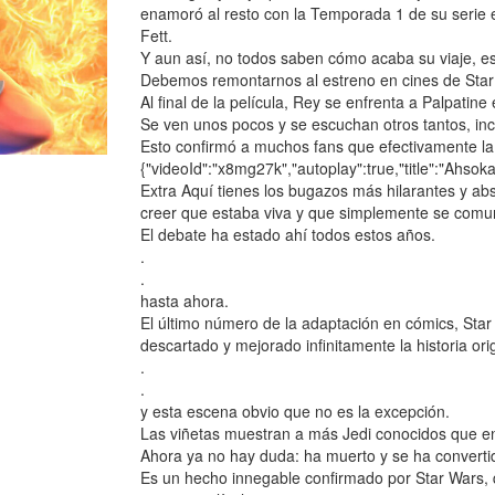
enamoró al resto con la Temporada 1 de su serie 
Fett.
Y aun así, no todos saben cómo acaba su viaje, esp
Debemos remontarnos al estreno en cines de Star
Al final de la película, Rey se enfrenta a Palpatine
Se ven unos pocos y se escuchan otros tantos, inc
Esto confirmó a muchos fans que efectivamente la
{"videoId":"x8mg27k","autoplay":true,"title":"Ahsoka 
Extra Aquí tienes los bugazos más hilarantes y a
creer que estaba viva y que simplemente se comun
El debate ha estado ahí todos estos años.
.
.
hasta ahora.
El último número de la adaptación en cómics, Sta
descartado y mejorado infinitamente la historia orig
.
.
y esta escena obvio que no es la excepción.
Las viñetas muestran a más Jedi conocidos que en l
Ahora ya no hay duda: ha muerto y se ha converti
Es un hecho innegable confirmado por Star Wars, 