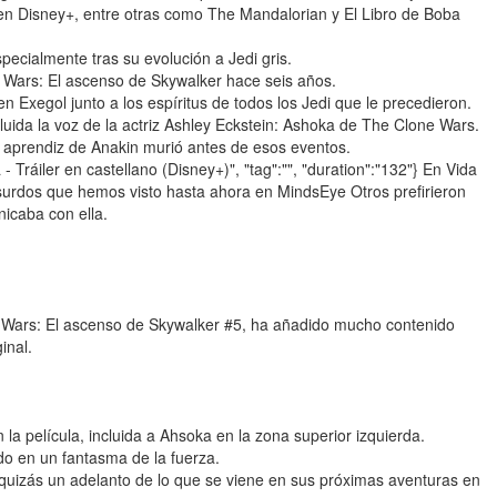
en Disney+, entre otras como The Mandalorian y El Libro de Boba
ecialmente tras su evolución a Jedi gris.
 Wars: El ascenso de Skywalker hace seis años.
 en Exegol junto a los espíritus de todos los Jedi que le precedieron.
luida la voz de la actriz Ashley Eckstein: Ashoka de The Clone Wars.
 aprendiz de Anakin murió antes de esos eventos.
- Tráiler en castellano (Disney+)", "tag":"", "duration":"132"} En Vida
bsurdos que hemos visto hasta ahora en MindsEye Otros prefirieron
icaba con ella.
r Wars: El ascenso de Skywalker #5, ha añadido mucho contenido
inal.
a película, incluida a Ahsoka en la zona superior izquierda.
do en un fantasma de la fuerza.
quizás un adelanto de lo que se viene en sus próximas aventuras en