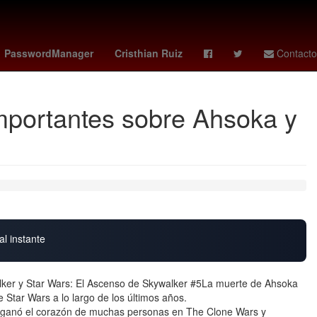
middleton
deportivo - sporting gijón
gema
PasswordManager
Cristhian Ruiz
Contacto
mportantes sobre Ahsoka y
al instante
alker y Star Wars: El Ascenso de Skywalker #5La muerte de Ahsoka
 Star Wars a lo largo de los últimos años.
se ganó el corazón de muchas personas en The Clone Wars y