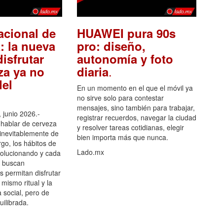
acional de
HUAWEI pura 90s
: la nueva
pro: diseño,
isfrutar
autonomía y foto
.
za ya no
diaria
el
En un momento en el que el móvil ya
no sirve solo para contestar
mensajes, sino también para trabajar,
 junio 2026.-
registrar recuerdos, navegar la ciudad
hablar de cerveza
y resolver tareas cotidianas, elegir
 inevitablemente de
bien importa más que nunca.
go, los hábitos de
Lado.mx
olucionando y cada
 buscan
es permitan disfrutar
 mismo ritual y la
 social, pero de
ilibrada.