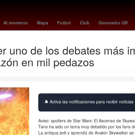
spaña
Fox Sports
clima mexicali
Play-off
andré jardine
kate 
Al momento
Mapa
Futbol
Club
Generador QR
er uno de los debates más i
azón en mil pedazos
🔔 Activa las notificaciones para recibir noticias 
Aviso: spoilers de Star Wars: El Ascenso de Skyw
Tano ha sido un tema muy debatido por los fans de
La antigua jedi y aprendiz de Anakin Skywalker 