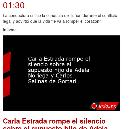
01:30
La conductora criticó la conducta de Tuñón durante el conflicto
legal y advirtió que la vida “le va a romper el corazón”
Infobae
Carla Estrada rompe el silencio
sobre el supuesto hijo de Adela