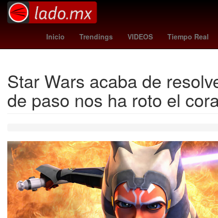
Estados Unidos
Ocoyucan
belgica vs e
Inicio
Trendings
VIDEOS
Tiempo Real
Star Wars acaba de resolv
de paso nos ha roto el cor