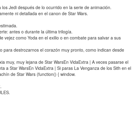
a los Jedi después de lo ocurrido en la serie de animación.
amente ni detallada en el canon de Star Wars.
estimada.
te: antes o durante la última trilogía.
e vejez como Yoda en el exilio o en combate para salvar a sus
o para destrozarnos el corazón muy pronto, como indican desde
xia muy, muy lejana de Star WarsEn VidaExtra | A veces pasarse el
enta a Star WarsEn VidaExtra | Si paras La Venganza de los Sith en el
achín de Star Wars (function() { window.
.
ULES.