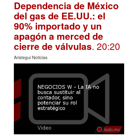
Dependencia de México
del gas de EE.UU.: el
90% importado y un
apagón a merced de
cierre de válvulas
. 20:20
Aristegui Noticias