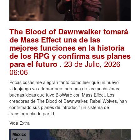
The Blood of Dawnwalker tomará
de Mass Effect una de las
mejores funciones en la historia
de los RPG y confirma sus planes
. 23 de Julio, 2026
para el futuro
06:06
Pocas cosas me alegran tanto como leer que un nuevo
videojuego va a tomar prestada una de las muchísimas
buenas ideas que tuvo BioWare con Mass Effect. Los
creadores de The Blood of Dawnwalker, Rebel Wolves, han
confirmado sus planes de introducir un sistema de
transferencia de partid
Vida Extra