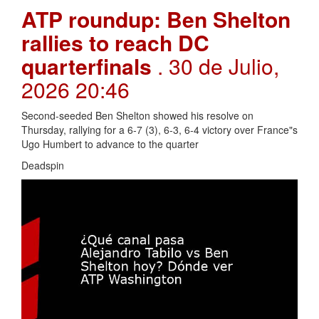
ATP roundup: Ben Shelton
rallies to reach DC
quarterfinals
. 30 de Julio,
2026 20:46
Second-seeded Ben Shelton showed his resolve on
Thursday, rallying for a 6-7 (3), 6-3, 6-4 victory over France"s
Ugo Humbert to advance to the quarter
Deadspin