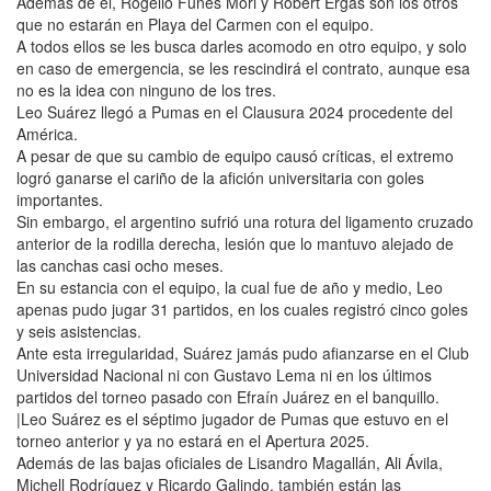
Además de él, Rogelio Funes Mori y Robert Ergas son los otros
que no estarán en Playa del Carmen con el equipo.
A todos ellos se les busca darles acomodo en otro equipo, y solo
en caso de emergencia, se les rescindirá el contrato, aunque esa
no es la idea con ninguno de los tres.
Leo Suárez llegó a Pumas en el Clausura 2024 procedente del
América.
A pesar de que su cambio de equipo causó críticas, el extremo
logró ganarse el cariño de la afición universitaria con goles
importantes.
Sin embargo, el argentino sufrió una rotura del ligamento cruzado
anterior de la rodilla derecha, lesión que lo mantuvo alejado de
las canchas casi ocho meses.
En su estancia con el equipo, la cual fue de año y medio, Leo
apenas pudo jugar 31 partidos, en los cuales registró cinco goles
y seis asistencias.
Ante esta irregularidad, Suárez jamás pudo afianzarse en el Club
Universidad Nacional ni con Gustavo Lema ni en los últimos
partidos del torneo pasado con Efraín Juárez en el banquillo.
|Leo Suárez es el séptimo jugador de Pumas que estuvo en el
torneo anterior y ya no estará en el Apertura 2025.
Además de las bajas oficiales de Lisandro Magallán, Ali Ávila,
Michell Rodríguez y Ricardo Galindo, también están las