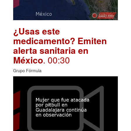
¿Usas este
medicamento? Emiten
alerta sanitaria en
México
. 00:30
Grupo Fórmula