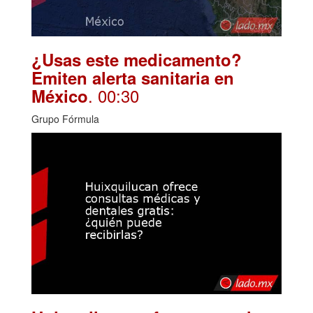
¿Usas este medicamento?
Emiten alerta sanitaria en
. 00:30
México
Grupo Fórmula