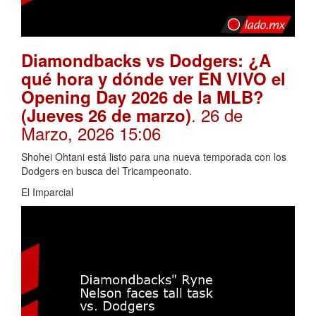
Diamondbacks vs Dodgers: ¿A
qué hora y dónde ver EN VIVO el
Opening Day 2026 de la MLB?
. 26 de
(Jueves 26 de marzo)
Marzo, 2026 15:06
Shohei Ohtani está listo para una nueva temporada con los
Dodgers en busca del Tricampeonato.
El Imparcial