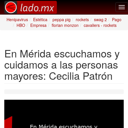
Tog
nav
Henipavirus
Estética
peppa pig
rockets
swag 2
Pago
HBO
Empresa
florian monzon
cavaliers - rockets
En Mérida escuchamos y
cuidamos a las personas
mayores: Cecilia Patrón