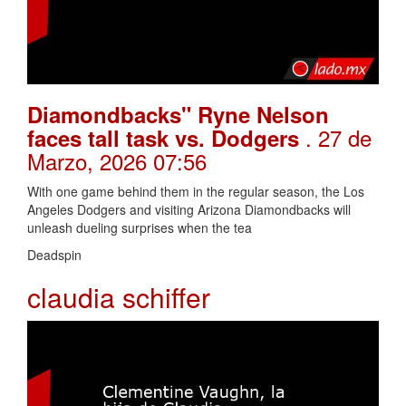
Diamondbacks" Ryne Nelson
. 27 de
faces tall task vs. Dodgers
Marzo, 2026 07:56
With one game behind them in the regular season, the Los
Angeles Dodgers and visiting Arizona Diamondbacks will
unleash dueling surprises when the tea
Deadspin
claudia schiffer