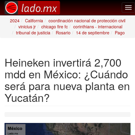
Tog
nav
2024
California
coordinación nacional de protección civil
vinicius jr
chicago fire fc
corinthians - internacional
tribunal de justicia
Rosario
14 de septiembre
Pago
Heineken invertirá 2,700
mdd en México: ¿Cuándo
será para nueva planta en
Yucatán?