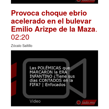
Provoca choque ebrio
acelerado en el bulevar
Emilio Arizpe de la Maza
.
02:20
Zócalo Saltillo