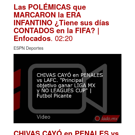
Las POLÉMICAS que
MARCARON la ERA
INFANTINO ¿Tiene sus días
CONTADOS en la FIFA? |
. 02:20
Enfocados
ESPN Deportes
CHIVAS CAYÓ en PENALES vs