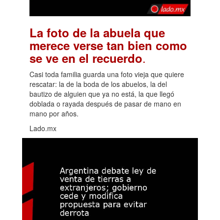
La foto de la abuela que
merece verse tan bien como
.
se ve en el recuerdo
Casi toda familia guarda una foto vieja que quiere
rescatar: la de la boda de los abuelos, la del
bautizo de alguien que ya no está, la que llegó
doblada o rayada después de pasar de mano en
mano por años.
Lado.mx