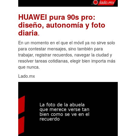
HUAWEI pura 90s pro:
diseño, autonomía y foto
.
diaria
En un momento en el que el móvil ya no sirve solo
para contestar mensajes, sino también para
trabajar, registrar recuerdos, navegar la ciudad y
resolver tareas cotidianas, elegir bien importa más
que nunca.
Lado.mx