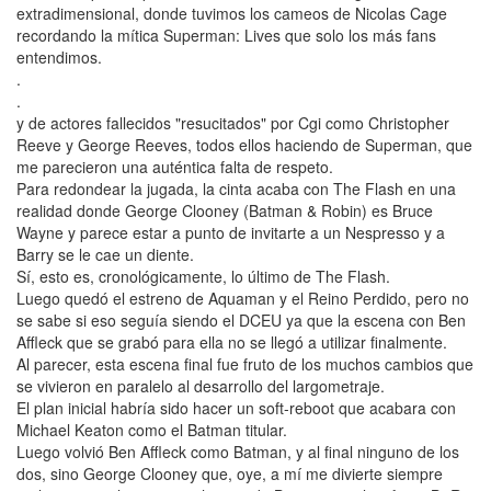
extradimensional, donde tuvimos los cameos de Nicolas Cage
recordando la mítica Superman: Lives que solo los más fans
entendimos.
.
.
y de actores fallecidos "resucitados" por Cgi como Christopher
Reeve y George Reeves, todos ellos haciendo de Superman, que
me parecieron una auténtica falta de respeto.
Para redondear la jugada, la cinta acaba con The Flash en una
realidad donde George Clooney (Batman & Robin) es Bruce
Wayne y parece estar a punto de invitarte a un Nespresso y a
Barry se le cae un diente.
Sí, esto es, cronológicamente, lo último de The Flash.
Luego quedó el estreno de Aquaman y el Reino Perdido, pero no
se sabe si eso seguía siendo el DCEU ya que la escena con Ben
Affleck que se grabó para ella no se llegó a utilizar finalmente.
Al parecer, esta escena final fue fruto de los muchos cambios que
se vivieron en paralelo al desarrollo del largometraje.
El plan inicial habría sido hacer un soft-reboot que acabara con
Michael Keaton como el Batman titular.
Luego volvió Ben Affleck como Batman, y al final ninguno de los
dos, sino George Clooney que, oye, a mí me divierte siempre