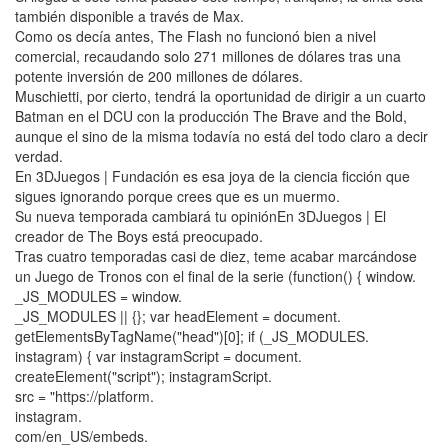
también disponible a través de Max.
Como os decía antes, The Flash no funcionó bien a nivel
comercial, recaudando solo 271 millones de dólares tras una
potente inversión de 200 millones de dólares.
Muschietti, por cierto, tendrá la oportunidad de dirigir a un cuarto
Batman en el DCU con la producción The Brave and the Bold,
aunque el sino de la misma todavía no está del todo claro a decir
verdad.
En 3DJuegos | Fundación es esa joya de la ciencia ficción que
sigues ignorando porque crees que es un muermo.
Su nueva temporada cambiará tu opiniónEn 3DJuegos | El
creador de The Boys está preocupado.
Tras cuatro temporadas casi de diez, teme acabar marcándose
un Juego de Tronos con el final de la serie (function() { window.
_JS_MODULES = window.
_JS_MODULES || {}; var headElement = document.
getElementsByTagName("head")[0]; if (_JS_MODULES.
instagram) { var instagramScript = document.
createElement("script"); instagramScript.
src = "https://platform.
instagram.
com/en_US/embeds.