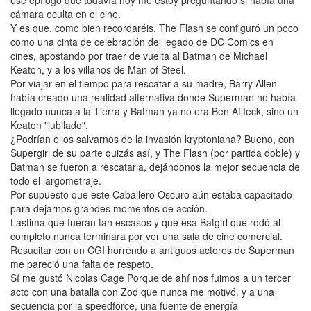
cámara oculta en el cine.
Y es que, como bien recordaréis, The Flash se configuró un poco
como una cinta de celebración del legado de DC Comics en
cines, apostando por traer de vuelta al Batman de Michael
Keaton, y a los villanos de Man of Steel.
Por viajar en el tiempo para rescatar a su madre, Barry Allen
había creado una realidad alternativa donde Superman no había
llegado nunca a la Tierra y Batman ya no era Ben Affleck, sino un
Keaton "jubilado".
¿Podrían ellos salvarnos de la invasión kryptoniana? Bueno, con
Supergirl de su parte quizás así, y The Flash (por partida doble) y
Batman se fueron a rescatarla, dejándonos la mejor secuencia de
todo el largometraje.
Por supuesto que este Caballero Oscuro aún estaba capacitado
para dejarnos grandes momentos de acción.
Lástima que fueran tan escasos y que esa Batgirl que rodó al
completo nunca terminara por ver una sala de cine comercial.
Resucitar con un CGI horrendo a antiguos actores de Superman
me pareció una falta de respeto.
Sí me gustó Nicolas Cage Porque de ahí nos fuimos a un tercer
acto con una batalla con Zod que nunca me motivó, y a una
secuencia por la speedforce, una fuente de energía