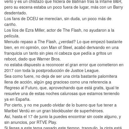
verlo y es un chistazo que hiciera de Batman tras la infame B&R,
pero su escena estaba un poco fuera de lugar, más con un Barry
desdentado.
Los fans de DCEU se merecían, sin duda, un poco más de
cariño.
Los líos de Ezra Miller, actor de The Flash, no ayudaron a la
película.
Menudo repaso a The Flash, ¿verdad? Lo que empezó bastante
bien, en mi opinión, con Man of Steel, acabó derivando en una
franquicia un tanto sin pies ni cabeza que pedía a gritos un
reboot, dado que Warner Bros.
no estaba dispuesto a reconocer el gran error que cometieron en
2017 con toda la postproducción de Justice League.
Sea como fuere, no deja de ser una cinta bastante palomitera
llena de acción, algún gag gracioso como una referencia a
Regreso al Futuro, que, aprovechando que está gratis, igual te
resuelve una de estas noches calurosas que estamos teniendo
ya en España.
Por cierto, y no me puedo olvidar de lo bueno que fue tener a
Maribel Verdú en un gran blockbuster de superhéroes.
Así, hasta el 17 de junio la puedes encontrar sin coste alguno, y
sin anuncios, por RTVE Play.
Si llegas a este tema pasado este tiempo, tranquilo, la cinta está