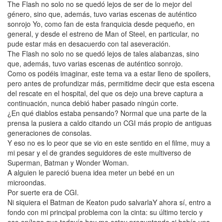
The Flash no solo no se quedó lejos de ser de lo mejor del
género, sino que, además, tuvo varias escenas de auténtico
sonrojo Yo, como fan de esta franquicia desde pequeño, en
general, y desde el estreno de Man of Steel, en particular, no
pude estar más en desacuerdo con tal aseveración.
The Flash no solo no se quedó lejos de tales alabanzas, sino
que, además, tuvo varias escenas de auténtico sonrojo.
Como os podéis imaginar, este tema va a estar lleno de spoilers,
pero antes de profundizar más, permitidme decir que esta escena
del rescate en el hospital, del que os dejo una breve captura a
continuación, nunca debió haber pasado ningún corte.
¿En qué diablos estaba pensando? Normal que una parte de la
prensa la pusiera a caldo citando un CGI más propio de antiguas
generaciones de consolas.
Y eso no es lo peor que se vio en este sentido en el filme, muy a
mi pesar y el de grandes seguidores de este multiverso de
Superman, Batman y Wonder Woman.
A alguien le pareció buena idea meter un bebé en un
microondas.
Por suerte era de CGI.
Ni siquiera el Batman de Keaton pudo salvarlaY ahora sí, entro a
fondo con mi principal problema con la cinta: su último tercio y
ese epílogo que todavía hoy me estoy preguntando si había una