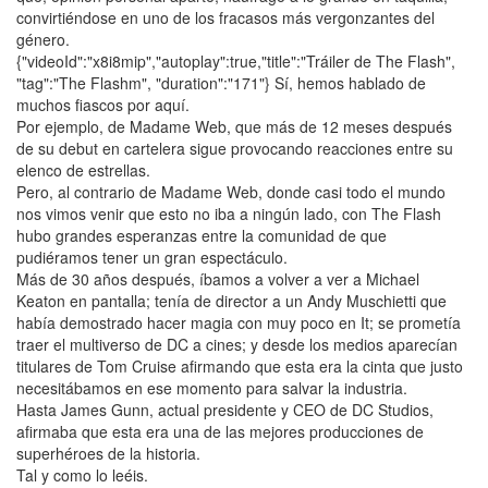
convirtiéndose en uno de los fracasos más vergonzantes del
género.
{"videoId":"x8i8mip","autoplay":true,"title":"Tráiler de The Flash",
"tag":"The Flashm", "duration":"171"} Sí, hemos hablado de
muchos fiascos por aquí.
Por ejemplo, de Madame Web, que más de 12 meses después
de su debut en cartelera sigue provocando reacciones entre su
elenco de estrellas.
Pero, al contrario de Madame Web, donde casi todo el mundo
nos vimos venir que esto no iba a ningún lado, con The Flash
hubo grandes esperanzas entre la comunidad de que
pudiéramos tener un gran espectáculo.
Más de 30 años después, íbamos a volver a ver a Michael
Keaton en pantalla; tenía de director a un Andy Muschietti que
había demostrado hacer magia con muy poco en It; se prometía
traer el multiverso de DC a cines; y desde los medios aparecían
titulares de Tom Cruise afirmando que esta era la cinta que justo
necesitábamos en ese momento para salvar la industria.
Hasta James Gunn, actual presidente y CEO de DC Studios,
afirmaba que esta era una de las mejores producciones de
superhéroes de la historia.
Tal y como lo leéis.