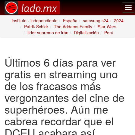
Tog
nav
instituto - independiente
España
samsung s24
2024
Patrik Schick
The Addams Family
Star Wars
líder supremo de irán
Digitalización
Perú
Últimos 6 días para ver
gratis en streaming uno
de los fracasos más
vergonzantes del cine de
superhéroes. Aún me
cabrea recordar que el
DCEU acabara así