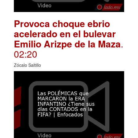
Provoca choque ebrio
acelerado en el bulevar
Emilio Arizpe de la Maza
.
02:20
Zócalo Saltillo