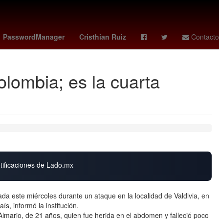
ue
Banderilla
CovidCDMX
Ricardo Salinas Pliego
PasswordManager
Cristhian Ruiz
Contacto
olombia; es la cuarta
otificaciones de Lado.mx
ada este miércoles durante un ataque en la localidad de Valdivia, en
ís, informó la institución.
 Almario, de 21 años, quien fue herida en el abdomen y falleció poco