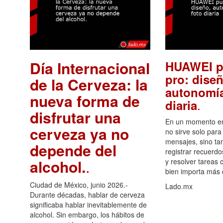
Día Internacional
HUAWEI p
pro: diseñ
de la Cerveza: la
autonomía
nueva forma de
.
diaria
disfrutar una
En un momento en 
cerveza ya no
no sirve solo para
mensajes, sino ta
depende del
registrar recuerdo
alcohol.
.
y resolver tareas c
bien importa más
Ciudad de México, junio 2026.-
Lado.mx
Durante décadas, hablar de cerveza
significaba hablar inevitablemente de
alcohol. Sin embargo, los hábitos de