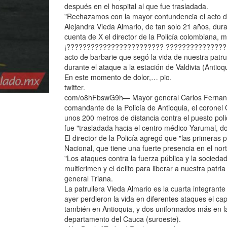
después en el hospital al que fue trasladada.
"Rechazamos con la mayor contundencia el acto de 
Alejandra Vieda Almario, de tan solo 21 años, duran
cuenta de X el director de la Policía colombiana,
¡???????????????????????? ?????????????????
acto de barbarie que segó la vida de nuestra patru
durante el ataque a la estación de Valdivia (Antioqu
En este momento de dolor,… pic.
twitter.
com/o8hFbswG9h— Mayor general Carlos Fernando 
comandante de la Policía de Antioquia, el coronel
unos 200 metros de distancia contra el puesto polic
fue "trasladada hacia el centro médico Yarumal, do
El director de la Policía agregó que "las primeras p
Nacional, que tiene una fuerte presencia en el nort
"Los ataques contra la fuerza pública y la sociedad
multicrimen y el delito para liberar a nuestra patr
general Triana.
La patrullera Vieda Almario es la cuarta integrant
ayer perdieron la vida en diferentes ataques el 
también en Antioquia, y dos uniformados más en la 
departamento del Cauca (suroeste).