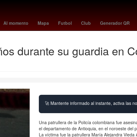
Manchester City Football Club
Jardines de Morelos
Premier Leag
Al momento
Mapa
Futbol
Club
Generador QR
ños durante su guardia en C
🚀 Mantente informado al instante, activa las n
Una patrullera de la Policía colombiana fue asesin
el departamento de Antioquia, en el noroeste del pa
La víctima fue la patrullera María Alejandra Vieda