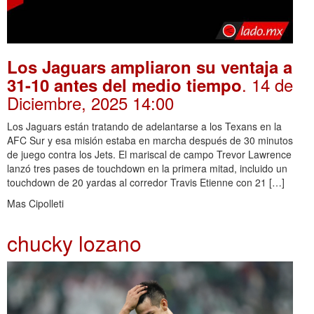
Los Jaguars ampliaron su ventaja a
. 14 de
31-10 antes del medio tiempo
Diciembre, 2025 14:00
Los Jaguars están tratando de adelantarse a los Texans en la
AFC Sur y esa misión estaba en marcha después de 30 minutos
de juego contra los Jets. El mariscal de campo Trevor Lawrence
lanzó tres pases de touchdown en la primera mitad, incluido un
touchdown de 20 yardas al corredor Travis Etienne con 21 […]
Mas Cipolleti
chucky lozano