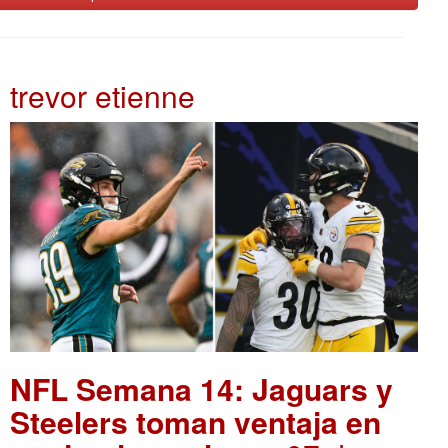
trevor etienne
NFL Semana 14: Jaguars y
Steelers toman ventaja en