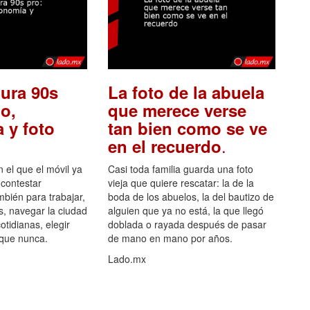
ura 90s
La foto de la abuela
o,
que merece verse
 y foto
tan bien como se ve
.
en el recuerdo
el que el móvil ya
Casi toda familia guarda una foto
 contestar
vieja que quiere rescatar: la de la
mbién para trabajar,
boda de los abuelos, la del bautizo de
s, navegar la ciudad
alguien que ya no está, la que llegó
otidianas, elegir
doblada o rayada después de pasar
 que nunca.
de mano en mano por años.
Lado.mx