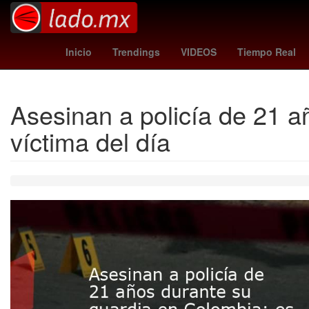
Gobierno
Dólar estadounidense
México
Pago
Inicio
Trendings
VIDEOS
Tiempo Real
Asesinan a policía de 21 a
víctima del día