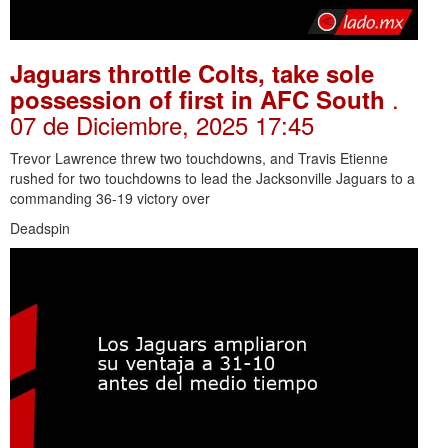
Jaguars throttle Colts, take sole
.
possession of first in AFC South
07 de Diciembre, 2025 17:45
Trevor Lawrence threw two touchdowns, and Travis Etienne
rushed for two touchdowns to lead the Jacksonville Jaguars to a
commanding 36-19 victory over
Deadspin