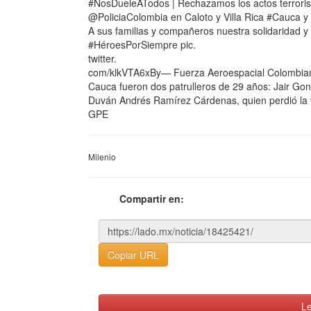
#NosDueleATodos | Rechazamos los actos terrorista
@PoliciaColombia en Caloto y Villa Rica #Cauca y
A sus familias y compañeros nuestra solidaridad y
#HéroesPorSiempre pic.
twitter.
com/klkVTA6xBy— Fuerza Aeroespacial Colombian
Cauca fueron dos patrulleros de 29 años: Jair Gon
Duván Andrés Ramírez Cárdenas, quien perdió la v
GPE
Milenio
Compartir en:
Copiar URL
Le