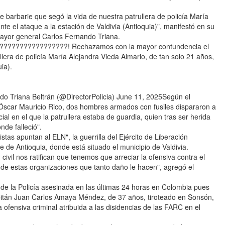
barbarie que segó la vida de nuestra patrullera de policía María
te el ataque a la estación de Valdivia (Antioquia)", manifestó en su
 mayor general Carlos Fernando Triana.
???????????????! Rechazamos con la mayor contundencia el
llera de policía María Alejandra Vieda Almario, de tan solo 21 años,
ia).
Triana Beltrán (@DirectorPolicia) June 11, 2025Según el
 Óscar Mauricio Rico, dos hombres armados con fusiles dispararon a
ial en el que la patrullera estaba de guardia, quien tras ser herida
nde falleció".
istas apuntan al ELN", la guerrilla del Ejército de Liberación
e de Antioquia, donde está situado el municipio de Valdivia.
 civil nos ratifican que tenemos que arreciar la ofensiva contra el
ia de estas organizaciones que tanto daño le hacen", agregó el
e de la Policía asesinada en las últimas 24 horas en Colombia pues
capitán Juan Carlos Amaya Méndez, de 37 años, tiroteado en Sonsón,
ofensiva criminal atribuida a las disidencias de las FARC en el