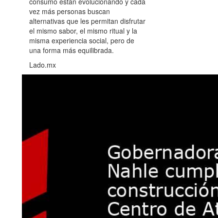
consumo están evolucionando y cada
vez más personas buscan
alternativas que les permitan disfrutar
el mismo sabor, el mismo ritual y la
misma experiencia social, pero de
una forma más equilibrada.
Lado.mx