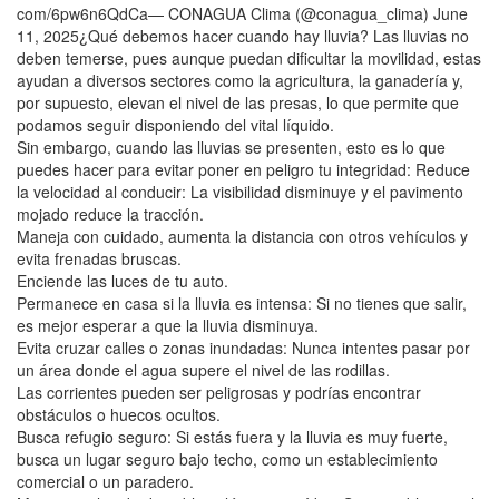
com/6pw6n6QdCa— CONAGUA Clima (@conagua_clima) June
11, 2025¿Qué debemos hacer cuando hay lluvia? Las lluvias no
deben temerse, pues aunque puedan dificultar la movilidad, estas
ayudan a diversos sectores como la agricultura, la ganadería y,
por supuesto, elevan el nivel de las presas, lo que permite que
podamos seguir disponiendo del vital líquido.
Sin embargo, cuando las lluvias se presenten, esto es lo que
puedes hacer para evitar poner en peligro tu integridad: Reduce
la velocidad al conducir: La visibilidad disminuye y el pavimento
mojado reduce la tracción.
Maneja con cuidado, aumenta la distancia con otros vehículos y
evita frenadas bruscas.
Enciende las luces de tu auto.
Permanece en casa si la lluvia es intensa: Si no tienes que salir,
es mejor esperar a que la lluvia disminuya.
Evita cruzar calles o zonas inundadas: Nunca intentes pasar por
un área donde el agua supere el nivel de las rodillas.
Las corrientes pueden ser peligrosas y podrías encontrar
obstáculos o huecos ocultos.
Busca refugio seguro: Si estás fuera y la lluvia es muy fuerte,
busca un lugar seguro bajo techo, como un establecimiento
comercial o un paradero.