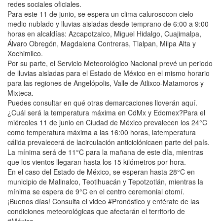
redes sociales oficiales.
Para este 11 de junio, se espera un clima calurosocon cielo
medio nublado y lluvias aisladas desde temprano de 6:00 a 9:00
horas en alcaldías: Azcapotzalco, Miguel Hidalgo, Cuajimalpa,
Álvaro Obregón, Magdalena Contreras, Tlalpan, Milpa Alta y
Xochimilco.
Por su parte, el Servicio Meteorológico Nacional prevé un periodo
de lluvias aisladas para el Estado de México en el mismo horario
para las regiones de Angelópolis, Valle de Atlixco-Matamoros y
Mixteca.
Puedes consultar en qué otras demarcaciones lloverán aquí.
¿Cuál será la temperatura máxima en CdMx y Edomex?Para el
miércoles 11 de junio en Ciudad de México prevalecen los 24°C
como temperatura máxima a las 16:00 horas, latemperatura
cálida prevalecerá de lacirculación anticiclónicaen parte del país.
La mínima será de 11°C para la mañana de este día, mientras
que los vientos llegaran hasta los 15 kilómetros por hora.
En el caso del Estado de México, se esperan hasta 28°C en
municipio de Malinalco, Teotihuacán y Tepotzotlán, mientras la
mínima se espera de 9°C en el centro ceremonial otomí.
¡Buenos días! Consulta el video #Pronóstico y entérate de las
condiciones meteorológicas que afectarán el territorio de
#México.