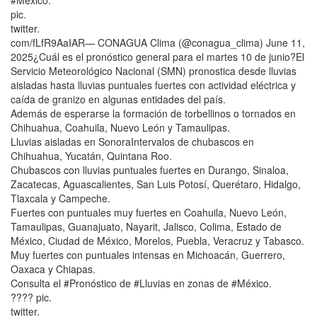
pic.
twitter.
com/fLfR9AaIAR— CONAGUA Clima (@conagua_clima) June 11,
2025¿Cuál es el pronóstico general para el martes 10 de junio?El
Servicio Meteorológico Nacional (SMN) pronostica desde lluvias
aisladas hasta lluvias puntuales fuertes con actividad eléctrica y
caída de granizo en algunas entidades del país.
Además de esperarse la formación de torbellinos o tornados en
Chihuahua, Coahuila, Nuevo León y Tamaulipas.
Lluvias aisladas en SonoraIntervalos de chubascos en
Chihuahua, Yucatán, Quintana Roo.
Chubascos con lluvias puntuales fuertes en Durango, Sinaloa,
Zacatecas, Aguascalientes, San Luis Potosí, Querétaro, Hidalgo,
Tlaxcala y Campeche.
Fuertes con puntuales muy fuertes en Coahuila, Nuevo León,
Tamaulipas, Guanajuato, Nayarit, Jalisco, Colima, Estado de
México, Ciudad de México, Morelos, Puebla, Veracruz y Tabasco.
Muy fuertes con puntuales intensas en Michoacán, Guerrero,
Oaxaca y Chiapas.
Consulta el #Pronóstico de #Lluvias en zonas de #México.
???? pic.
twitter.