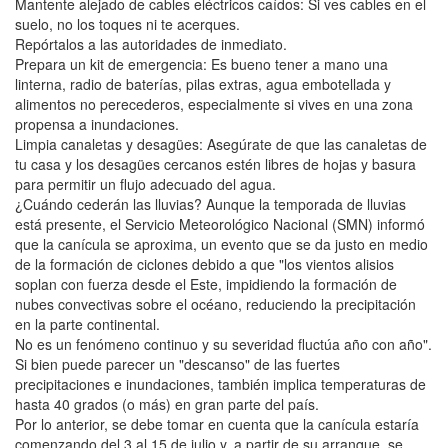
Mantente alejado de cables eléctricos caídos: Si ves cables en el
suelo, no los toques ni te acerques.
Repórtalos a las autoridades de inmediato.
Prepara un kit de emergencia: Es bueno tener a mano una
linterna, radio de baterías, pilas extras, agua embotellada y
alimentos no perecederos, especialmente si vives en una zona
propensa a inundaciones.
Limpia canaletas y desagües: Asegúrate de que las canaletas de
tu casa y los desagües cercanos estén libres de hojas y basura
para permitir un flujo adecuado del agua.
¿Cuándo cederán las lluvias? Aunque la temporada de lluvias
está presente, el Servicio Meteorológico Nacional (SMN) informó
que la canícula se aproxima, un evento que se da justo en medio
de la formación de ciclones debido a que "los vientos alisios
soplan con fuerza desde el Este, impidiendo la formación de
nubes convectivas sobre el océano, reduciendo la precipitación
en la parte continental.
No es un fenómeno continuo y su severidad fluctúa año con año".
Si bien puede parecer un "descanso" de las fuertes
precipitaciones e inundaciones, también implica temperaturas de
hasta 40 grados (o más) en gran parte del país.
Por lo anterior, se debe tomar en cuenta que la canícula estaría
comenzando del 3 al 15 de julio y, a partir de su arranque, se