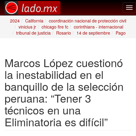
Tog
nav
2024
California
coordinación nacional de protección civil
vinicius jr
chicago fire fc
corinthians - internacional
tribunal de justicia
Rosario
14 de septiembre
Pago
Marcos López cuestionó
la inestabilidad en el
banquillo de la selección
peruana: “Tener 3
técnicos en una
Eliminatoria es difícil”