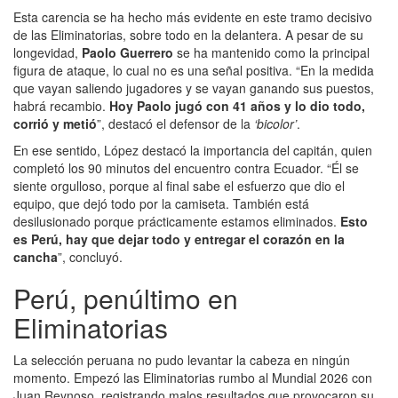
Esta carencia se ha hecho más evidente en este tramo decisivo
de las Eliminatorias, sobre todo en la delantera. A pesar de su
longevidad,
Paolo Guerrero
se ha mantenido como la principal
figura de ataque, lo cual no es una señal positiva. “En la medida
que vayan saliendo jugadores y se vayan ganando sus puestos,
habrá recambio.
Hoy Paolo jugó con 41 años y lo dio todo,
corrió y metió
”, destacó el defensor de la
‘bicolor’
.
En ese sentido, López destacó la importancia del capitán, quien
completó los 90 minutos del encuentro contra Ecuador. “Él se
siente orgulloso, porque al final sabe el esfuerzo que dio el
equipo, que dejó todo por la camiseta. También está
desilusionado porque prácticamente estamos eliminados.
Esto
es Perú, hay que dejar todo y entregar el corazón en la
cancha
”, concluyó.
Perú, penúltimo en
Eliminatorias
La selección peruana no pudo levantar la cabeza en ningún
momento. Empezó las Eliminatorias rumbo al Mundial 2026 con
Juan Reynoso, registrando malos resultados que provocaron su