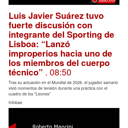
Luis Javier Suárez tuvo
fuerte discusión con
integrante del Sporting de
Lisboa: “Lanzó
improperios hacia uno de
los miembros del cuerpo
técnico”
. 08:50
Tras su actuación en el Mundial de 2026, el jugador samario
vivió momentos de tensión durante una práctica con el
cuadro de los "Leones"
Infobae