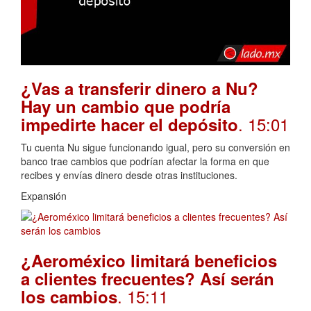
¿Vas a transferir dinero a Nu?
Hay un cambio que podría
. 15:01
impedirte hacer el depósito
Tu cuenta Nu sigue funcionando igual, pero su conversión en
banco trae cambios que podrían afectar la forma en que
recibes y envías dinero desde otras instituciones.
Expansión
¿Aeroméxico limitará beneficios
a clientes frecuentes? Así serán
. 15:11
los cambios