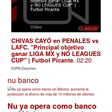
CHIVAS CAYÓ en PENALES vs
LAFC. "Principal objetivo
ganar LIGA MX y NO LEAGUES
. 02:20
CUP" | Futbol Picante
ESPN Deportes
nu banco
Nu ya opera como banco