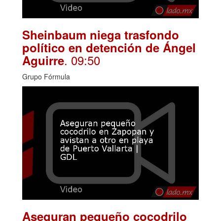
Sheinbaum niega trasfondo
político en detención de Ángel
. 09:50
Aguirre
Grupo Fórmula
Aseguran pequeño cocodrilo