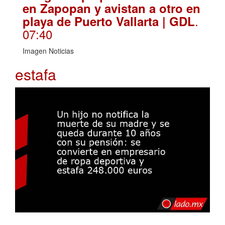
en Zapopan y avistan a otro en
.
playa de Puerto Vallarta | GDL
07:40
Imagen Noticias
estafa