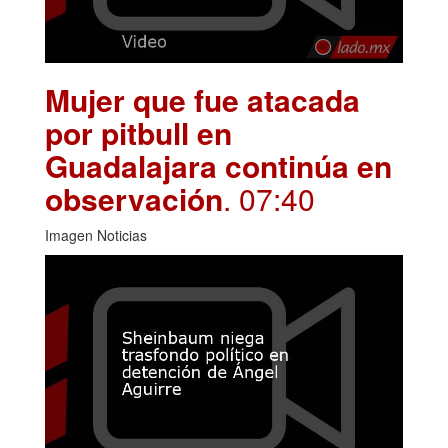
Mujer que fue atacada
por pitbull en
Guadalajara continúa en
observación
. 07:40
Imagen Noticias