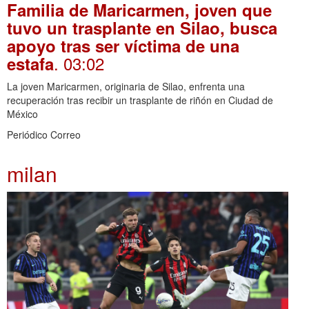
Familia de Maricarmen, joven que
tuvo un trasplante en Silao, busca
apoyo tras ser víctima de una
. 03:02
estafa
La joven Maricarmen, originaria de Silao, enfrenta una
recuperación tras recibir un trasplante de riñón en Ciudad de
México
Periódico Correo
milan