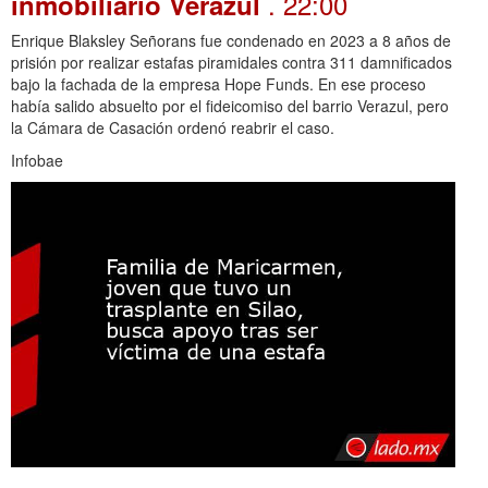
. 22:00
inmobiliario Verazul
Enrique Blaksley Señorans fue condenado en 2023 a 8 años de
prisión por realizar estafas piramidales contra 311 damnificados
bajo la fachada de la empresa Hope Funds. En ese proceso
había salido absuelto por el fideicomiso del barrio Verazul, pero
la Cámara de Casación ordenó reabrir el caso.
Infobae