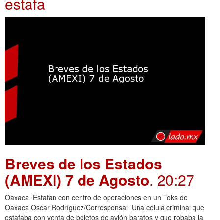
estafa
Breves de los Estados
(AMEXI) 7 de Agosto
. 20:27
Oaxaca Estafan con centro de operaciones en un Toks de
Oaxaca Oscar Rodríguez/Corresponsal Una célula criminal que
estafaba con venta de boletos de avión baratos y que robaba la