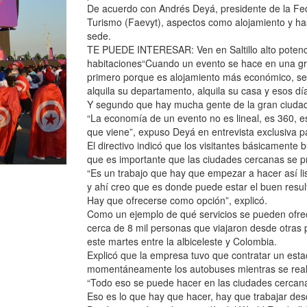
De acuerdo con Andrés Deyá, presidente de la Fe
Turismo (Faevyt), aspectos como alojamiento y has
sede.
TE PUEDE INTERESAR: Ven en Saltillo alto potencia
habitaciones“Cuando un evento se hace en una gra
primero porque es alojamiento más económico, se
alquila su departamento, alquila su casa y esos día
Y segundo que hay mucha gente de la gran ciudad 
“La economía de un evento no es lineal, es 360, e
que viene”, expuso Deyá en entrevista exclusiva
El directivo indicó que los visitantes básicamente 
que es importante que las ciudades cercanas se 
“Es un trabajo que hay que empezar a hacer así lis
y ahí creo que es donde puede estar el buen resul
Hay que ofrecerse como opción”, explicó.
Como un ejemplo de qué servicios se pueden ofre
cerca de 8 mil personas que viajaron desde otras p
este martes entre la albiceleste y Colombia.
Explicó que la empresa tuvo que contratar un est
momentáneamente los autobuses mientras se reali
“Todo eso se puede hacer en las ciudades cercana
Eso es lo que hay que hacer, hay que trabajar des