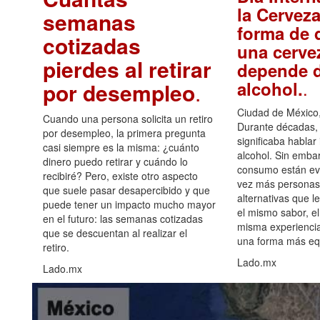
la Cerveza
semanas
forma de d
cotizadas
una cerve
pierdes al retirar
depende d
.
alcohol.
por desempleo
.
Ciudad de México,
Cuando una persona solicita un retiro
Durante décadas, 
por desempleo, la primera pregunta
significaba hablar
casi siempre es la misma: ¿cuánto
alcohol. Sin embar
dinero puedo retirar y cuándo lo
consumo están ev
recibiré? Pero, existe otro aspecto
vez más personas
que suele pasar desapercibido y que
alternativas que l
puede tener un impacto mucho mayor
el mismo sabor, el
en el futuro: las semanas cotizadas
misma experiencia
que se descuentan al realizar el
una forma más equ
retiro.
Lado.mx
Lado.mx