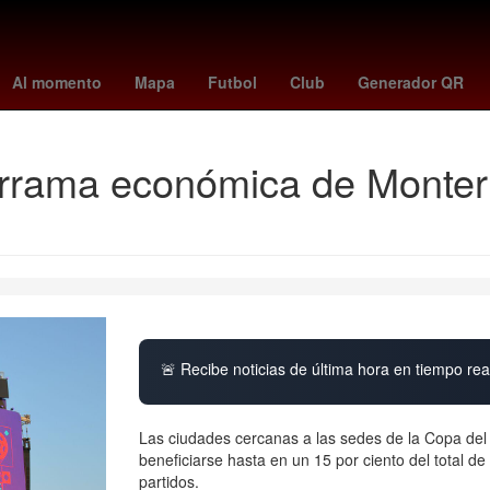
an vs banfield
Puebla de Zaragoza
bulgaria
penguin random ho
Al momento
Mapa
Futbol
Club
Generador QR
derrama económica de Monter
🚨 Recibe noticias de última hora en tiempo real
Las ciudades cercanas a las sedes de la Copa del
beneficiarse hasta en un 15 por ciento del total 
partidos.