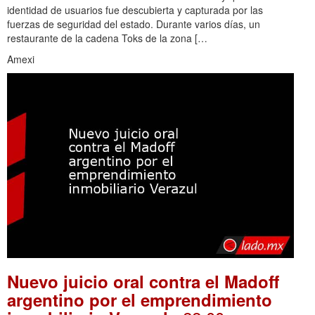
identidad de usuarios fue descubierta y capturada por las
fuerzas de seguridad del estado. Durante varios días, un
restaurante de la cadena Toks de la zona […
Amexi
Nuevo juicio oral contra el Madoff
argentino por el emprendimiento