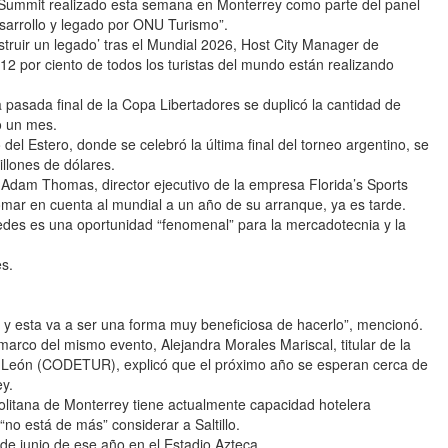
ll Summit realizado esta semana en Monterrey como parte del panel
sarrollo y legado por ONU Turismo”.
uir un legado’ tras el Mundial 2026, Host City Manager de
2 por ciento de todos los turistas del mundo están realizando
 pasada final de la Copa Libertadores se duplicó la cantidad de
do un mes.
l Estero, donde se celebró la última final del torneo argentino, se
llones de dólares.
am Thomas, director ejecutivo de la empresa Florida’s Sports
mar en cuenta al mundial a un año de su arranque, ya es tarde.
edes es una oportunidad “fenomenal” para la mercadotecnia y la
es.
 y esta va a ser una forma muy beneficiosa de hacerlo”, mencionó.
 del mismo evento, Alejandra Morales Mariscal, titular de la
o León (CODETUR), explicó que el próximo año se esperan cerca de
ey.
olitana de Monterrey tiene actualmente capacidad hotelera
“no está de más” considerar a Saltillo.
de junio de ese año en el Estadio Azteca.