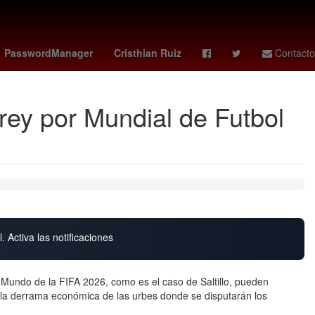
use
Atari 2600
Desaparecido
México Suena
PasswordManager
Cristhian Ruiz
Contacto
rey por Mundial de Futbol
. Activa las notificaciones
 Mundo de la FIFA 2026, como es el caso de Saltillo, pueden
de la derrama económica de las urbes donde se disputarán los