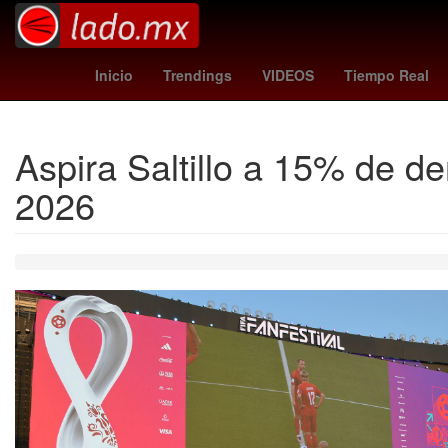
lyme
hidemasa morita
kosovo - suiza
hurac
Inicio
Trendings
VIDEOS
Tiempo Real
Aspira Saltillo a 15% de 
2026