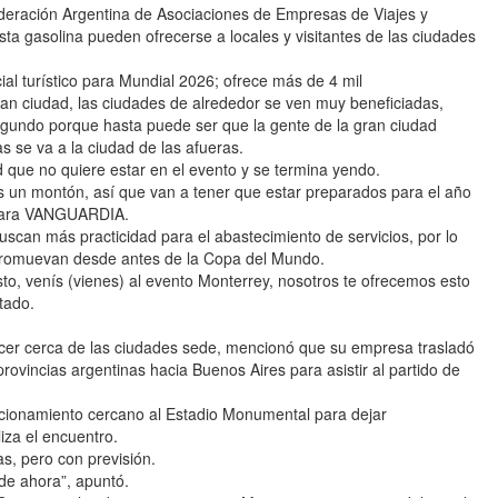
deración Argentina de Asociaciones de Empresas de Viajes y
ta gasolina pueden ofrecerse a locales y visitantes de las ciudades
l turístico para Mundial 2026; ofrece más de 4 mil
n ciudad, las ciudades de alrededor se ven muy beneficiadas,
gundo porque hasta puede ser que la gente de la gran ciudad
s se va a la ciudad de las afueras.
que no quiere estar en el evento y se termina yendo.
s un montón, así que van a tener que estar preparados para el año
 para VANGUARDIA.
buscan más practicidad para el abastecimiento de servicios, por lo
promuevan desde antes de la Copa del Mundo.
to, venís (vienes) al evento Monterrey, nosotros te ofrecemos esto
tado.
cer cerca de las ciudades sede, mencionó que su empresa trasladó
rovincias argentinas hacia Buenos Aires para asistir al partido de
acionamiento cercano al Estadio Monumental para dejar
za el encuentro.
s, pero con previsión.
de ahora”, apuntó.