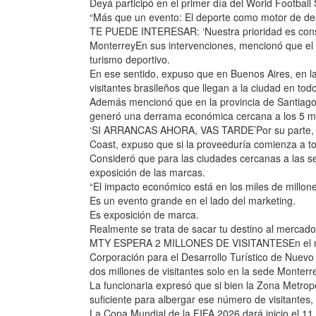
Deyá participó en el primer día del World Footba
“Más que un evento: El deporte como motor de de
TE PUEDE INTERESAR: ‘Nuestra prioridad es constr
MonterreyEn sus intervenciones, mencionó que el 1
turismo deportivo.
En ese sentido, expuso que en Buenos Aires, en la
visitantes brasileños que llegan a la ciudad en to
Además mencionó que en la provincia de Santiago de
generó una derrama económica cercana a los 5 mi
‘SI ARRANCAS AHORA, VAS TARDE’Por su parte, Ad
Coast, expuso que si la proveeduría comienza a to
Consideró que para las ciudades cercanas a las s
exposición de las marcas.
“El impacto económico está en los miles de millon
Es un evento grande en el lado del marketing.
Es exposición de marca.
Realmente se trata de sacar tu destino al mercado
MTY ESPERA 2 MILLONES DE VISITANTESEn el marco
Corporación para el Desarrollo Turístico de Nuev
dos millones de visitantes solo en la sede Monterr
La funcionaria expresó que si bien la Zona Metrop
suficiente para albergar ese número de visitantes, 
La Copa Mundial de la FIFA 2026 dará inicio el 11 