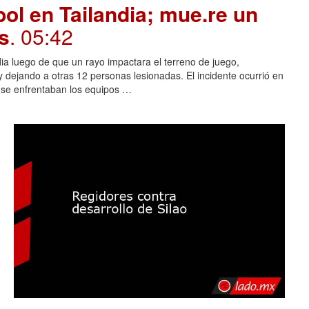
ol en Tailandia; mue.re un
s
. 05:42
dia luego de que un rayo impactara el terreno de juego,
 dejando a otras 12 personas lesionadas. El incidente ocurrió en
s se enfrentaban los equipos …