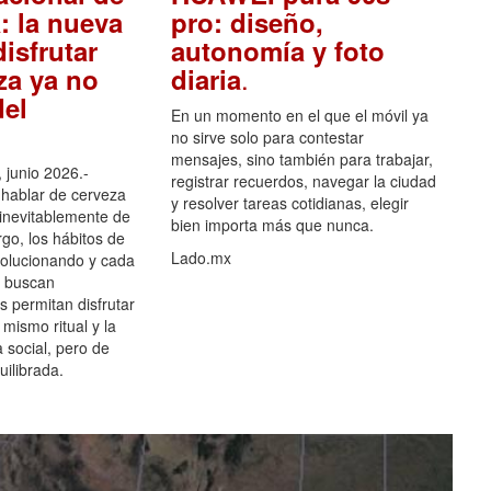
: la nueva
pro: diseño,
isfrutar
autonomía y foto
.
za ya no
diaria
el
En un momento en el que el móvil ya
no sirve solo para contestar
mensajes, sino también para trabajar,
 junio 2026.-
registrar recuerdos, navegar la ciudad
hablar de cerveza
y resolver tareas cotidianas, elegir
 inevitablemente de
bien importa más que nunca.
go, los hábitos de
Lado.mx
olucionando y cada
 buscan
es permitan disfrutar
 mismo ritual y la
 social, pero de
ilibrada.