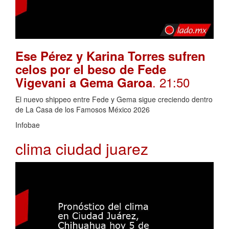
Ese Pérez y Karina Torres sufren
celos por el beso de Fede
. 21:50
Vigevani a Gema Garoa
El nuevo shippeo entre Fede y Gema sigue creciendo dentro
de La Casa de los Famosos México 2026
Infobae
clima ciudad juarez