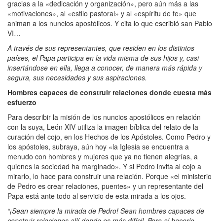
gracias a la «dedicación y organización», pero aún más a las
«motivaciones», al «estilo pastoral» y al «espíritu de fe» que
animan a los nuncios apostólicos. Y cita lo que escribió san Pablo
VI…
A través de sus representantes, que residen en los distintos
países, el Papa participa en la vida misma de sus hijos y, casi
insertándose en ella, llega a conocer, de manera más rápida y
segura, sus necesidades y sus aspiraciones.
Hombres capaces de construir relaciones donde cuesta más
esfuerzo
Para describir la misión de los nuncios apostólicos en relación
con la suya, León XIV utiliza la imagen bíblica del relato de la
curación del cojo, en los Hechos de los Apóstoles. Como Pedro y
los apóstoles, subraya, aún hoy «la Iglesia se encuentra a
menudo con hombres y mujeres que ya no tienen alegrías, a
quienes la sociedad ha marginado». Y si Pedro invita al cojo a
mirarlo, lo hace para construir una relación. Porque «el ministerio
de Pedro es crear relaciones, puentes» y un representante del
Papa está ante todo al servicio de esta mirada a los ojos.
“¡Sean siempre la mirada de Pedro! Sean hombres capaces de
construir relaciones allí donde es más difícil. Pero al hacerlo,