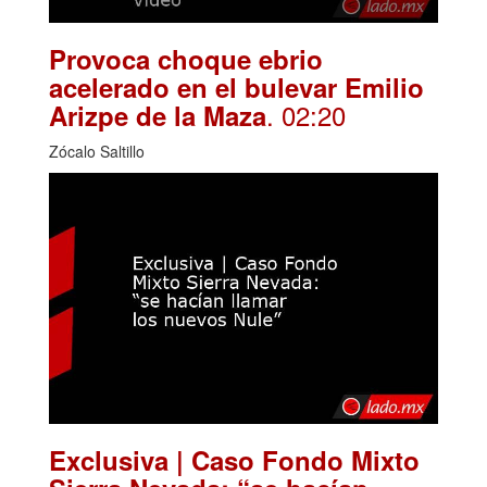
Provoca choque ebrio
acelerado en el bulevar Emilio
. 02:20
Arizpe de la Maza
Zócalo Saltillo
Exclusiva | Caso Fondo Mixto