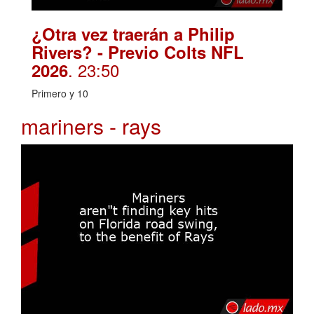
¿Otra vez traerán a Philip
Rivers? - Previo Colts NFL
. 23:50
2026
Primero y 10
mariners - rays