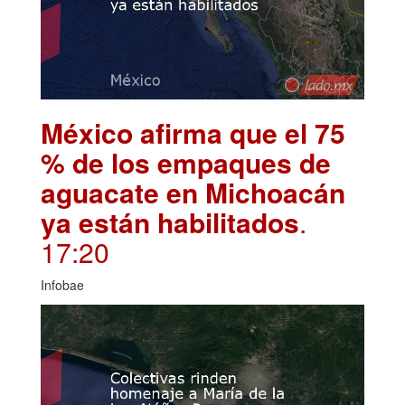
México afirma que el 75
% de los empaques de
aguacate en Michoacán
ya están habilitados
.
17:20
Infobae