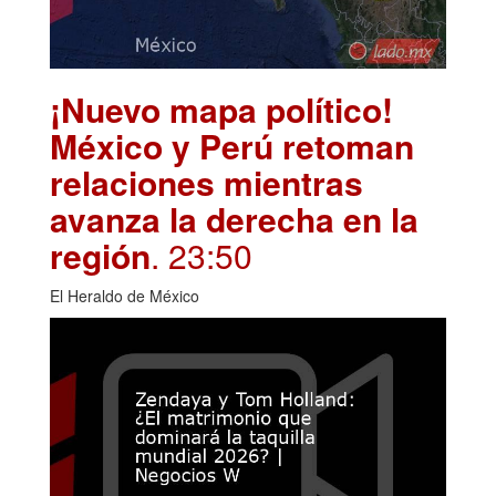
¡Nuevo mapa político!
México y Perú retoman
relaciones mientras
avanza la derecha en la
región
. 23:50
El Heraldo de México