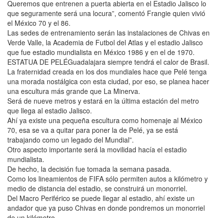
Queremos que entrenen a puerta abierta en el Estadio Jalisco lo
que seguramente será una locura”, comentó Frangie quien vivió
el México 70 y el 86.
Las sedes de entrenamiento serán las instalaciones de Chivas en
Verde Valle, la Academia de Futbol del Atlas y el estadio Jalisco
que fue estadio mundialista en México 1986 y en el de 1970.
ESTATUA DE PELÉGuadalajara siempre tendrá el calor de Brasil.
La fraternidad creada en los dos mundiales hace que Pelé tenga
una morada nostálgica con esta ciudad, por eso, se planea hacer
una escultura más grande que La Minerva.
Será de nueve metros y estará en la última estación del metro
que llega al estadio Jalisco.
Ahí ya existe una pequeña escultura como homenaje al México
70, esa se va a quitar para poner la de Pelé, ya se está
trabajando como un legado del Mundial”.
Otro aspecto importante será la movilidad hacía el estadio
mundialista.
De hecho, la decisión fue tomada la semana pasada.
Como los lineamientos de FIFA sólo permiten autos a kilómetro y
medio de distancia del estadio, se construirá un monorriel.
Del Macro Periférico se puede llegar al estadio, ahí existe un
andador que ya puso Chivas en donde pondremos un monorriel
de un kilómetro.