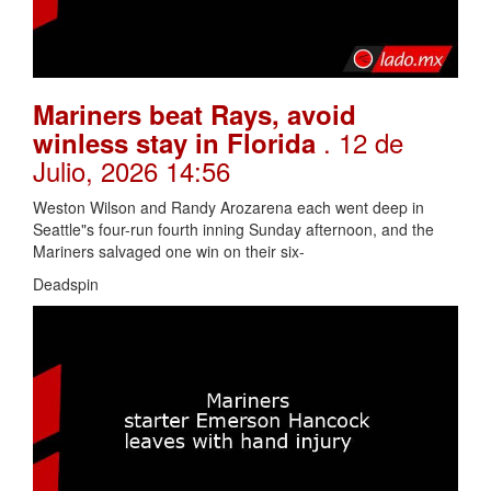
Mariners beat Rays, avoid
. 12 de
winless stay in Florida
Julio, 2026 14:56
Weston Wilson and Randy Arozarena each went deep in
Seattle"s four-run fourth inning Sunday afternoon, and the
Mariners salvaged one win on their six-
Deadspin