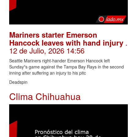
Mariners starter Emerson
.
Hancock leaves with hand injury
12 de Julio, 2026 14:56
Seattle Mariners right-hander Emerson Hancock left
Sunday"s game against the Tampa Bay Rays in the second
inning after suffering an injury to his pitc
Deadspin
Clima Chihuahua