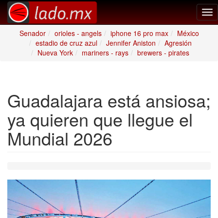
Tog
nav
Senador
orioles - angels
iphone 16 pro max
México
estadio de cruz azul
Jennifer Aniston
Agresión
Nueva York
mariners - rays
brewers - pirates
Guadalajara está ansiosa;
ya quieren que llegue el
Mundial 2026