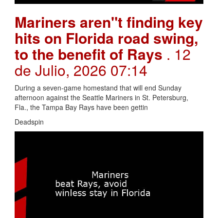
Mariners aren"t finding key
hits on Florida road swing,
to the benefit of Rays
. 12
de Julio, 2026 07:14
During a seven-game homestand that will end Sunday
afternoon against the Seattle Mariners in St. Petersburg,
Fla., the Tampa Bay Rays have been gettin
Deadspin