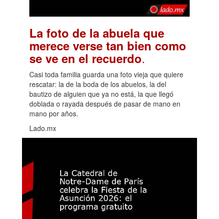
La foto de la abuela que
merece verse tan bien como
.
se ve en el recuerdo
Casi toda familia guarda una foto vieja que quiere
rescatar: la de la boda de los abuelos, la del
bautizo de alguien que ya no está, la que llegó
doblada o rayada después de pasar de mano en
mano por años.
Lado.mx