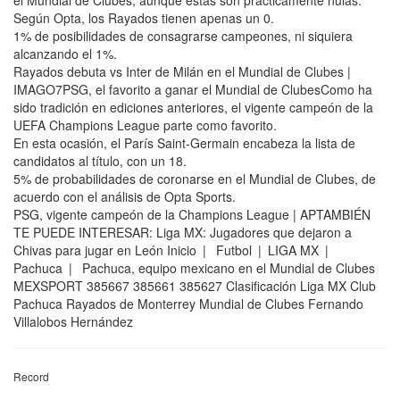
el Mundial de Clubes, aunque estas son prácticamente nulas.
Según Opta, los Rayados tienen apenas un 0.
1% de posibilidades de consagrarse campeones, ni siquiera
alcanzando el 1%.
Rayados debuta vs Inter de Milán en el Mundial de Clubes |
IMAGO7PSG, el favorito a ganar el Mundial de ClubesComo ha
sido tradición en ediciones anteriores, el vigente campeón de la
UEFA Champions League parte como favorito.
En esta ocasión, el París Saint-Germain encabeza la lista de
candidatos al título, con un 18.
5% de probabilidades de coronarse en el Mundial de Clubes, de
acuerdo con el análisis de Opta Sports.
PSG, vigente campeón de la Champions League | APTAMBIÉN
TE PUEDE INTERESAR: Liga MX: Jugadores que dejaron a
Chivas para jugar en León Inicio | Futbol | LIGA MX |
Pachuca | Pachuca, equipo mexicano en el Mundial de Clubes
MEXSPORT 385667 385661 385627 Clasificación Liga MX Club
Pachuca Rayados de Monterrey Mundial de Clubes Fernando
Villalobos Hernández
Record