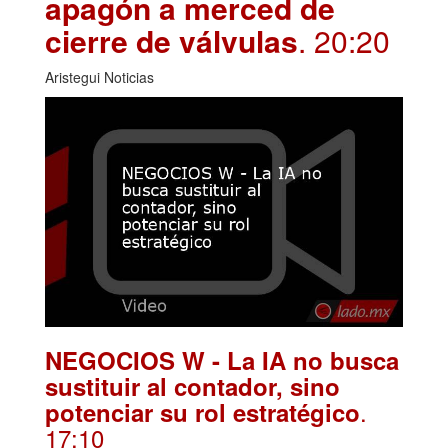
apagón a merced de
cierre de válvulas
. 20:20
Aristegui Noticias
NEGOCIOS W - La IA no busca
sustituir al contador, sino
.
potenciar su rol estratégico
17:10