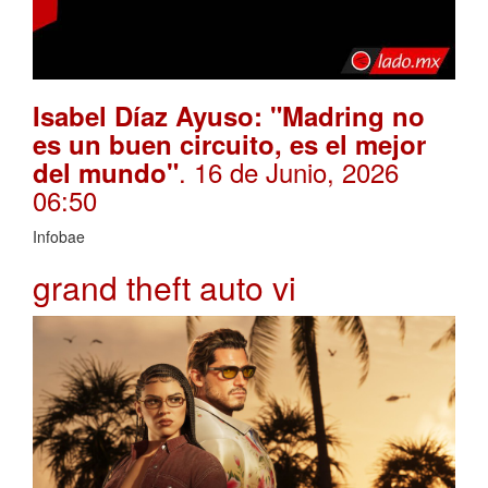
Isabel Díaz Ayuso: "Madring no
es un buen circuito, es el mejor
. 16 de Junio, 2026
del mundo"
06:50
Infobae
grand theft auto vi