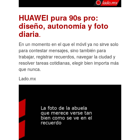
HUAWEI pura 90s pro:
diseño, autonomía y foto
.
diaria
En un momento en el que el móvil ya no sirve solo
para contestar mensajes, sino también para
trabajar, registrar recuerdos, navegar la ciudad y
resolver tareas cotidianas, elegir bien importa más
que nunca.
Lado.mx