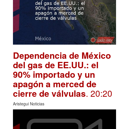
Dependencia de México
del gas de EE.UU.: el
90% importado y un
apagón a merced de
cierre de válvulas
. 20:20
Aristegui Noticias