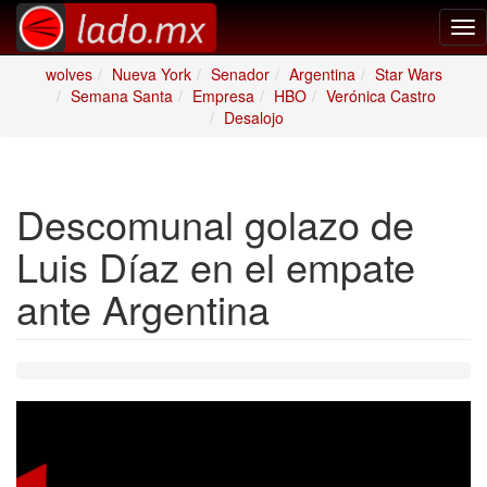
Tog
nav
wolves
Nueva York
Senador
Argentina
Star Wars
Semana Santa
Empresa
HBO
Verónica Castro
Desalojo
Descomunal golazo de
Luis Díaz en el empate
ante Argentina