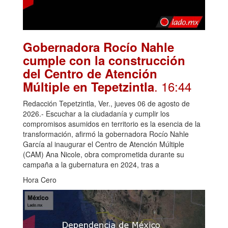
Gobernadora Rocío Nahle
cumple con la construcción
del Centro de Atención
. 16:44
Múltiple en Tepetzintla
Redacción Tepetzintla, Ver., jueves 06 de agosto de
2026.- Escuchar a la ciudadanía y cumplir los
compromisos asumidos en territorio es la esencia de la
transformación, afirmó la gobernadora Rocío Nahle
García al inaugurar el Centro de Atención Múltiple
(CAM) Ana Nicole, obra comprometida durante su
campaña a la gubernatura en 2024, tras a
Hora Cero