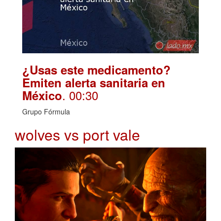
¿Usas este medicamento?
Emiten alerta sanitaria en
. 00:30
México
Grupo Fórmula
wolves vs port vale