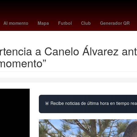
ima CDMX hoy
España
arsenal crystal palace
Digitalización
Pa
Al momento
Mapa
Futbol
Club
Generador QR
rtencia a Canelo Álvarez ant
l momento”
🚨 Recibe noticias de última hora en tiempo real