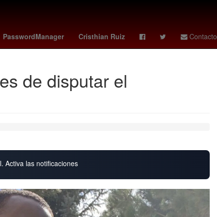
go
estadio banorte
Venezolanos
PasswordManager
Cristhian Ruiz
Contacto
es de disputar el
. Activa las notificaciones