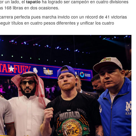
or un lado, el
tapatío
ha logrado ser campeón en cuatro divisiones
las 168 libras en dos ocasiones.
arrera perfecta pues marcha invicto con un récord de 41 victorias
guir títulos en cuatro pesos diferentes y unificar los cuatro