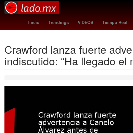
Miguel Herrera
HBO
rodri
Cl
Inicio
Trendings
VIDEOS
Tiempo Real
Crawford lanza fuerte adve
indiscutido: “Ha llegado e