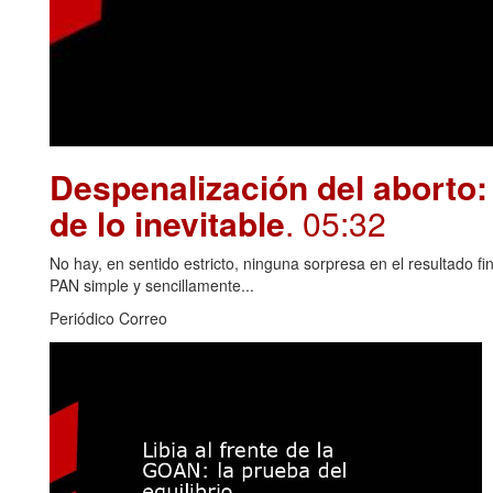
Despenalización del aborto: 
de lo inevitable
. 05:32
No hay, en sentido estricto, ninguna sorpresa en el resultado fin
PAN simple y sencillamente...
Periódico Correo