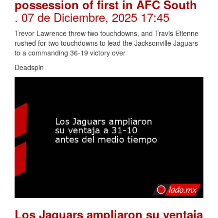
possession of first in AFC South
. 07 de Diciembre, 2025 17:45
Trevor Lawrence threw two touchdowns, and Travis Etienne
rushed for two touchdowns to lead the Jacksonville Jaguars
to a commanding 36-19 victory over
Deadspin
Los Jaguars ampliaron su ventaja