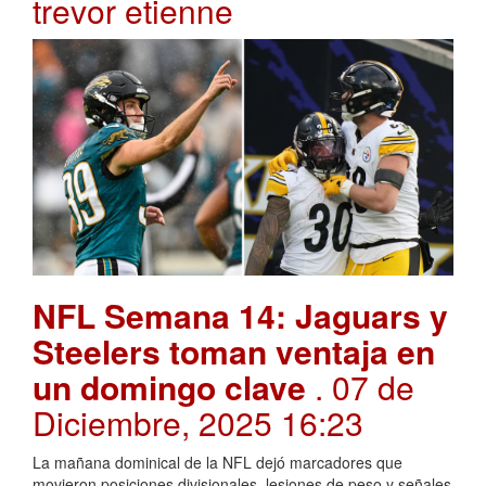
trevor etienne
NFL Semana 14: Jaguars y
Steelers toman ventaja en
un domingo clave
. 07 de
Diciembre, 2025 16:23
La mañana dominical de la NFL dejó marcadores que
movieron posiciones divisionales, lesiones de peso y señales