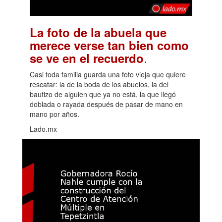
La foto de la abuela que
merece verse tan bien como
.
se ve en el recuerdo
Casi toda familia guarda una foto vieja que quiere
rescatar: la de la boda de los abuelos, la del
bautizo de alguien que ya no está, la que llegó
doblada o rayada después de pasar de mano en
mano por años.
Lado.mx