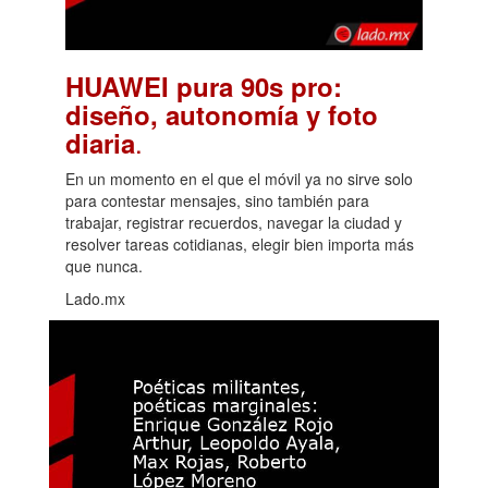
HUAWEI pura 90s pro:
diseño, autonomía y foto
.
diaria
En un momento en el que el móvil ya no sirve solo
para contestar mensajes, sino también para
trabajar, registrar recuerdos, navegar la ciudad y
resolver tareas cotidianas, elegir bien importa más
que nunca.
Lado.mx