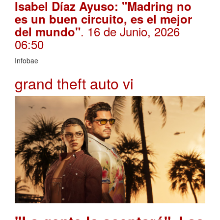
Isabel Díaz Ayuso: "Madring no
es un buen circuito, es el mejor
. 16 de Junio, 2026
del mundo"
06:50
Infobae
grand theft auto vi