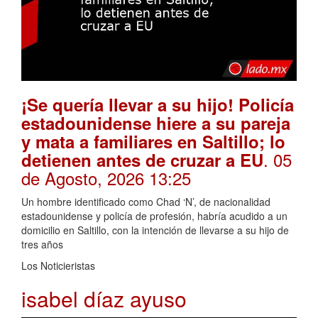
¡Se quería llevar a su hijo! Policía
estadounidense hiere a su pareja
y mata a familiares en Saltillo; lo
. 05
detienen antes de cruzar a EU
de Agosto, 2026 13:25
Un hombre identificado como Chad ‘N’, de nacionalidad
estadounidense y policía de profesión, habría acudido a un
domicilio en Saltillo, con la intención de llevarse a su hijo de
tres años
Los Noticieristas
isabel díaz ayuso