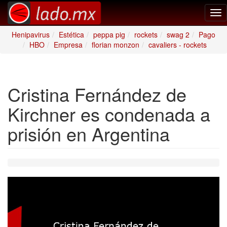
Tog
nav
Henipavirus
Estética
peppa pig
rockets
swag 2
Pago
HBO
Empresa
florian monzon
cavaliers - rockets
Cristina Fernández de
Kirchner es condenada a
prisión en Argentina