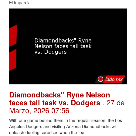
El Imparcial
Diamondbacks" Ryne Nelson
. 27 de
faces tall task vs. Dodgers
Marzo, 2026 07:56
With one game behind them in the regular season, the Los
Angeles Dodgers and visiting Arizona Diamondbacks will
unleash dueling surprises when the tea