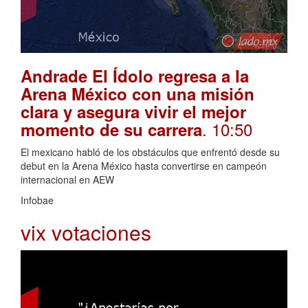
Andrade El Ídolo regresa a la
Arena México con una misión
clara y asegura vivir el mejor
. 10:50
momento de su carrera
El mexicano habló de los obstáculos que enfrentó desde su
debut en la Arena México hasta convertirse en campeón
internacional en AEW
Infobae
vix votaciones