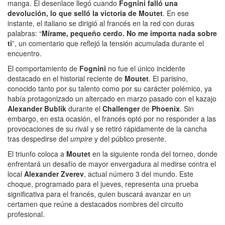
manga. El desenlace llegó cuando
Fognini falló una
devolución, lo que selló la victoria de Moutet
. En ese
instante, el italiano se dirigió al francés en la red con duras
palabras: “
Mírame, pequeño cerdo. No me importa nada sobre
ti
”, un comentario que reflejó la tensión acumulada durante el
encuentro.
El comportamiento de
Fognini
no fue el único incidente
destacado en el historial reciente de
Moutet
. El parisino,
conocido tanto por su talento como por su carácter polémico, ya
había protagonizado un altercado en marzo pasado con el kazajo
Alexander Bublik
durante el
Challenger
de
Phoenix
. Sin
embargo, en esta ocasión, el francés optó por no responder a las
provocaciones de su rival y se retiró rápidamente de la cancha
tras despedirse del
umpire
y del público presente.
El triunfo coloca a
Moutet
en la siguiente ronda del torneo, donde
enfrentará un desafío de mayor envergadura al medirse contra el
local
Alexander Zverev
, actual número 3 del mundo. Este
choque, programado para el jueves, representa una prueba
significativa para el francés, quien buscará avanzar en un
certamen que reúne a destacados nombres del circuito
profesional.