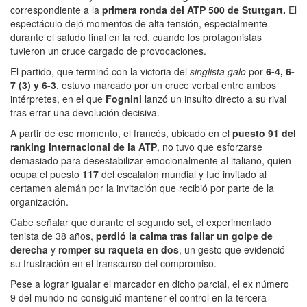
correspondiente a la
primera ronda del ATP 500 de Stuttgart.
El
espectáculo dejó momentos de alta tensión, especialmente
durante el saludo final en la red, cuando los protagonistas
tuvieron un cruce cargado de provocaciones.
El partido, que terminó con la victoria del
singlista galo
por
6-4, 6-
7 (3) y 6-3
, estuvo marcado por un cruce verbal entre ambos
intérpretes, en el que
Fognini
lanzó un insulto directo a su rival
tras errar una devolución decisiva.
A partir de ese momento, el francés, ubicado en el
puesto 91 del
ranking internacional de la ATP
, no tuvo que esforzarse
demasiado para desestabilizar emocionalmente al italiano, quien
ocupa el puesto
117
del escalafón mundial y fue invitado al
certamen alemán por la invitación que recibió por parte de la
organización.
Cabe señalar que durante el segundo set, el experimentado
tenista de 38 años,
perdió la calma tras fallar un golpe de
derecha
y
romper su raqueta en dos
, un gesto que evidenció
su frustración en el transcurso del compromiso.
Pese a lograr igualar el marcador en dicho parcial, el ex número
9 del mundo no consiguió mantener el control en la tercera