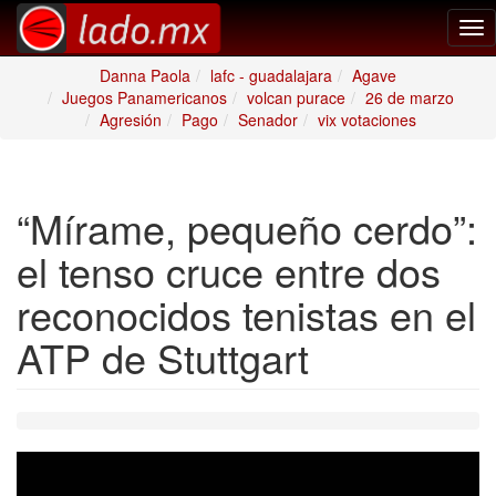
Tog
nav
Danna Paola
lafc - guadalajara
Agave
Juegos Panamericanos
volcan purace
26 de marzo
Agresión
Pago
Senador
vix votaciones
“Mírame, pequeño cerdo”:
el tenso cruce entre dos
reconocidos tenistas en el
ATP de Stuttgart