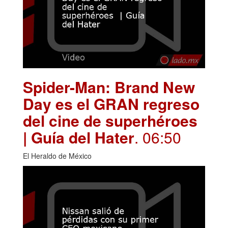
Spider-Man: Brand New
Day es el GRAN regreso
del cine de superhéroes
| Guía del Hater
. 06:50
El Heraldo de México