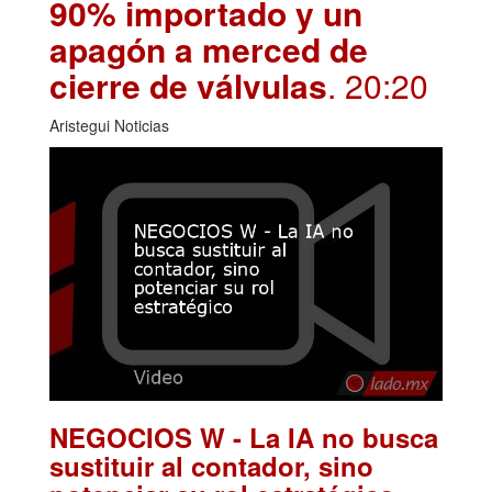
90% importado y un
apagón a merced de
cierre de válvulas
. 20:20
Aristegui Noticias
NEGOCIOS W - La IA no busca
sustituir al contador, sino