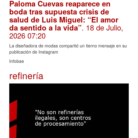
Paloma Cuevas reaparece en
boda tras supuesta crisis de
salud de Luis Miguel: “El amor
. 18 de Julio,
da sentido a la vida”
2026 07:20
La diseñadora de modas compartió un tierno mensaje en su
publicación de Instagram
Infobae
refinería