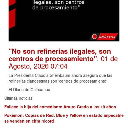
"No son refinerías ilegales, son
. 01 de
centros de procesamiento"
Agosto, 2026 07:04
La Presidenta Claudia Sheinbaum ahora asegura que las
refinerías clandestinas son 'centros de procesamiento'
El Diario de Chihuahua
Últimas noticias
Fallece la hija del comediante Arturo Grado a los 19 años
Pokémon: Copias de Red, Blue y Yellow en estado impecable
se venden en cifra récord