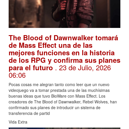
The Blood of Dawnwalker tomará
de Mass Effect una de las
mejores funciones en la historia
de los RPG y confirma sus planes
. 23 de Julio, 2026
para el futuro
06:06
Pocas cosas me alegran tanto como leer que un nuevo
videojuego va a tomar prestada una de las muchísimas
buenas ideas que tuvo BioWare con Mass Effect. Los
creadores de The Blood of Dawnwalker, Rebel Wolves, han
confirmado sus planes de introducir un sistema de
transferencia de partid
Vida Extra