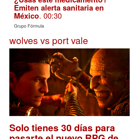
Emiten alerta sanitaria en
. 00:30
México
Grupo Fórmula
wolves vs port vale
Solo tienes 30 días para
pasarte el nuevo RPG de