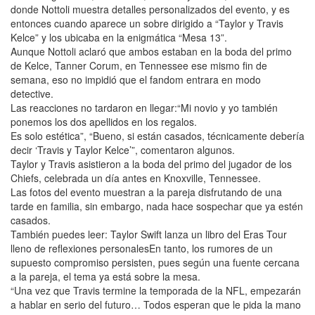
donde Nottoli muestra detalles personalizados del evento, y es
entonces cuando aparece un sobre dirigido a “Taylor y Travis
Kelce” y los ubicaba en la enigmática “Mesa 13”.
Aunque Nottoli aclaró que ambos estaban en la boda del primo
de Kelce, Tanner Corum, en Tennessee ese mismo fin de
semana, eso no impidió que el fandom entrara en modo
detective.
Las reacciones no tardaron en llegar:“Mi novio y yo también
ponemos los dos apellidos en los regalos.
Es solo estética”, “Bueno, si están casados, técnicamente debería
decir ‘Travis y Taylor Kelce’”, comentaron algunos.
Taylor y Travis asistieron a la boda del primo del jugador de los
Chiefs, celebrada un día antes en Knoxville, Tennessee.
Las fotos del evento muestran a la pareja disfrutando de una
tarde en familia, sin embargo, nada hace sospechar que ya estén
casados.
También puedes leer: Taylor Swift lanza un libro del Eras Tour
lleno de reflexiones personalesEn tanto, los rumores de un
supuesto compromiso persisten, pues según una fuente cercana
a la pareja, el tema ya está sobre la mesa.
“Una vez que Travis termine la temporada de la NFL, empezarán
a hablar en serio del futuro… Todos esperan que le pida la mano