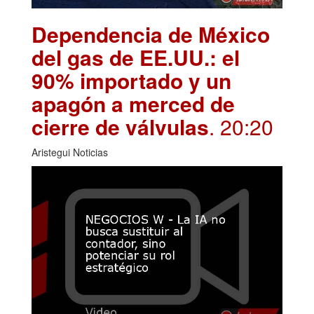
Dependencia de México
del gas de EE.UU.: el
90% importado y un
apagón a merced de
cierre de válvulas
. 20:20
Aristegui Noticias