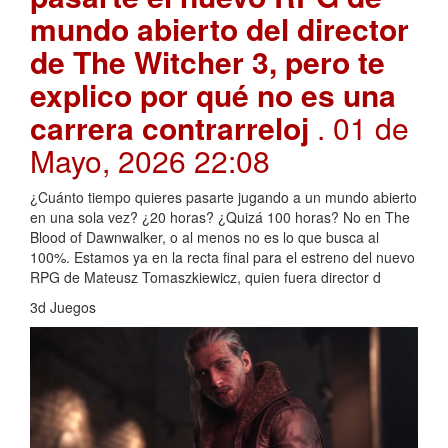
mundo abierto del director
de The Witcher 3, pero te
explico por qué no es una
carrera contrarreloj
. 01 de
Mayo, 2026 22:08
¿Cuánto tiempo quieres pasarte jugando a un mundo abierto
en una sola vez? ¿20 horas? ¿Quizá 100 horas? No en The
Blood of Dawnwalker, o al menos no es lo que busca al
100%. Estamos ya en la recta final para el estreno del nuevo
RPG de Mateusz Tomaszkiewicz, quien fuera director d
3d Juegos