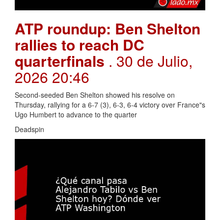
ATP roundup: Ben Shelton
rallies to reach DC
quarterfinals
. 30 de Julio,
2026 20:46
Second-seeded Ben Shelton showed his resolve on
Thursday, rallying for a 6-7 (3), 6-3, 6-4 victory over France"s
Ugo Humbert to advance to the quarter
Deadspin