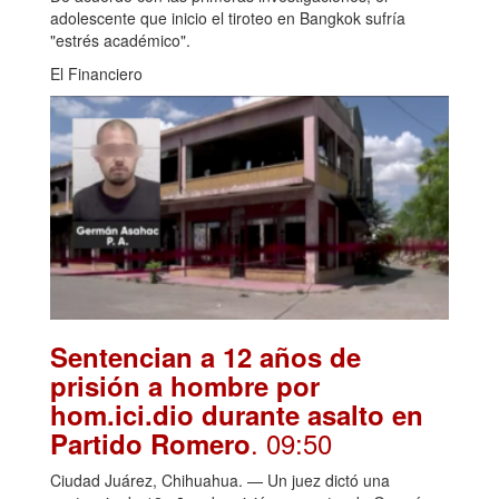
adolescente que inicio el tiroteo en Bangkok sufría
"estrés académico".
El Financiero
Sentencian a 12 años de
prisión a hombre por
hom.ici.dio durante asalto en
. 09:50
Partido Romero
Ciudad Juárez, Chihuahua. — Un juez dictó una