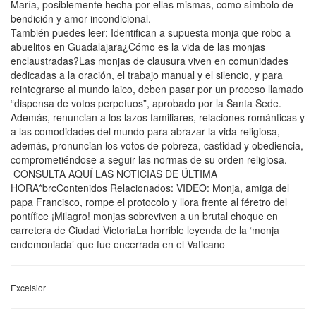
María, posiblemente hecha por ellas mismas, como símbolo de
bendición y amor incondicional.
También puedes leer: Identifican a supuesta monja que robo a
abuelitos en Guadalajara¿Cómo es la vida de las monjas
enclaustradas?Las monjas de clausura viven en comunidades
dedicadas a la oración, el trabajo manual y el silencio, y para
reintegrarse al mundo laico, deben pasar por un proceso llamado
“dispensa de votos perpetuos”, aprobado por la Santa Sede.
Además, renuncian a los lazos familiares, relaciones románticas y
a las comodidades del mundo para abrazar la vida religiosa,
además, pronuncian los votos de pobreza, castidad y obediencia,
comprometiéndose a seguir las normas de su orden religiosa.
CONSULTA AQUÍ LAS NOTICIAS DE ÚLTIMA
HORA*brcContenidos Relacionados: VIDEO: Monja, amiga del
papa Francisco, rompe el protocolo y llora frente al féretro del
pontífice ¡Milagro! monjas sobreviven a un brutal choque en
carretera de Ciudad VictoriaLa horrible leyenda de la ‘monja
endemoniada’ que fue encerrada en el Vaticano
Excelsior