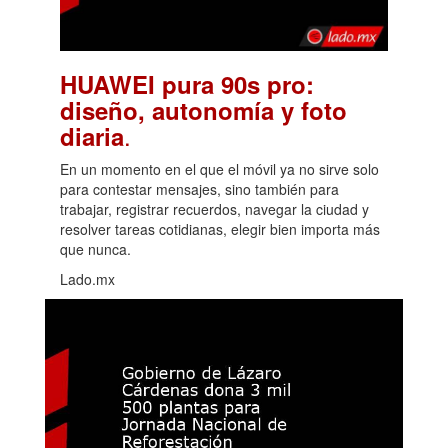
HUAWEI pura 90s pro:
diseño, autonomía y foto
.
diaria
En un momento en el que el móvil ya no sirve solo
para contestar mensajes, sino también para
trabajar, registrar recuerdos, navegar la ciudad y
resolver tareas cotidianas, elegir bien importa más
que nunca.
Lado.mx