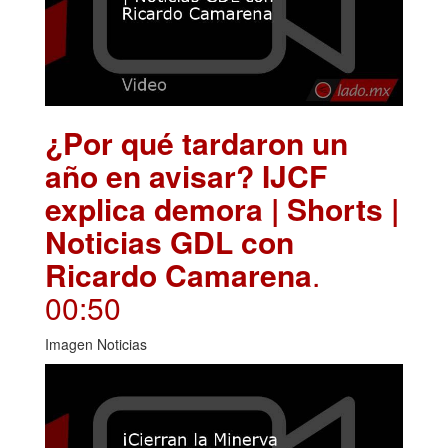
¿Por qué tardaron un
año en avisar? IJCF
explica demora | Shorts |
Noticias GDL con
Ricardo Camarena
.
00:50
Imagen Noticias