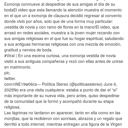
Exmonja conmueve al despedirse de sus amigas el día de su
bodaEl video que esta llamando la atención muestra el momento
en el que un a exmonja de clausura decidió regresar al convento
donde vivió por años, solo que de una forma muy particular:
¡vestida de novia y con ramo de flores en la mano!El video, que
arrasó en redes sociales, muestra a la joven mujer rezando con
sus amigas religiosas en el que fue su hogar espiritual, saludando
a sus antiguas hermanas religiosas con una mezcla de emoción,
gratitud y nervios de boda.
#Viral | En una escena curiosa, una exmonja vestida de novia
visitó a sus antiguas compañeras y rezó con ellas antes de unirse
en matrimonio.
pic.
twitter.
com/nNE19w06cs— Política Stereo (@politicaestereo) June 6,
2025No era una visita cualquiera: estaba a punto de dar el “sí”
más importante de su nueva vida, pero antes, quiso despedirse
de la comunidad que la formó y acompañó durante su etapa
religiosa.
Las lágrimas no tardaron en aparecer, tanto en ella como en las
monjitas, que la recibieron con sonrisas, abrazos y un regalo que
derritió a todo internet, mientras entregan una figura de la Virgen