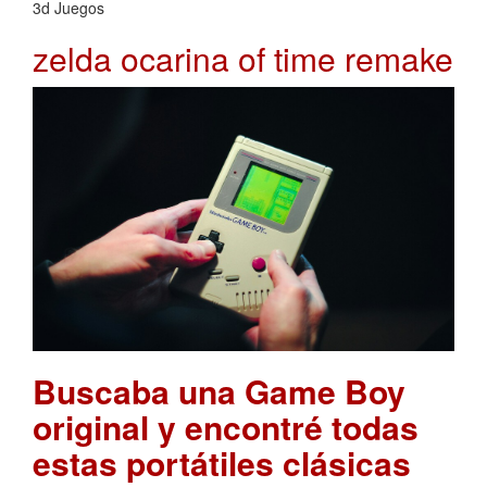
3d Juegos
zelda ocarina of time remake
Buscaba una Game Boy
original y encontré todas
estas portátiles clásicas