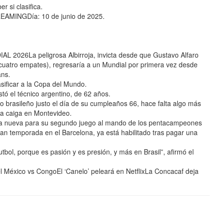
 si clasifica.
MINGDía: 10 de junio de 2025.
26La peligrosa Albirroja, invicta desde que Gustavo Alfaro
cuatro empates), regresaría a un Mundial por primera vez desde
ans.
ificar a la Copa del Mundo.
ó el técnico argentino, de 62 años.
o brasileño justo el día de su cumpleaños 66, hace falta algo más
la caiga en Montevideo.
ena nueva para su segundo juego al mando de los pentacampeones
an temporada en el Barcelona, ya está habilitado tras pagar una
futbol, porque es pasión y es presión, y más en Brasil”, afirmó el
l México vs CongoEl ‘Canelo’ peleará en NetflixLa Concacaf deja