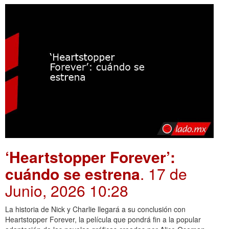
‘Heartstopper Forever’:
cuándo se estrena
. 17 de
Junio, 2026 10:28
La historia de Nick y Charlie llegará a su conclusión con
Heartstopper Forever, la película que pondrá fin a la popular