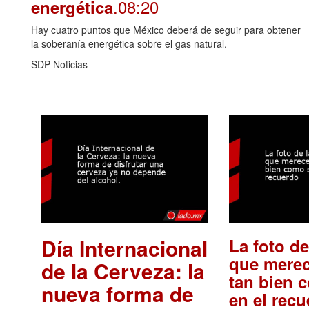
.08:20
energética
Hay cuatro puntos que México deberá de seguir para obtener
la soberanía energética sobre el gas natural.
SDP Noticias
Día Internacional
La foto de
que merec
de la Cerveza: la
tan bien 
nueva forma de
en el rec