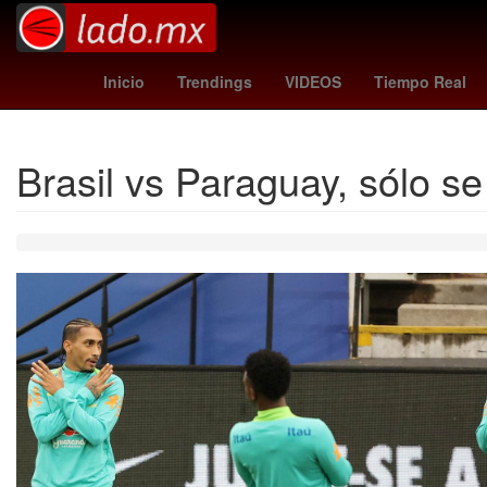
yoane wissa
congo fc
tipo de 
Inicio
Trendings
VIDEOS
Tiempo Real
Brasil vs Paraguay, sólo s