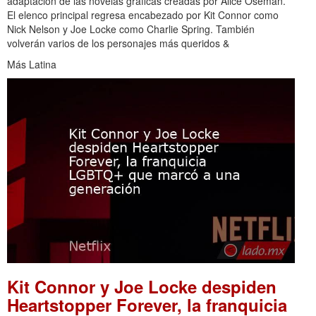
adaptación de las novelas gráficas creadas por Alice Oseman.
El elenco principal regresa encabezado por Kit Connor como
Nick Nelson y Joe Locke como Charlie Spring. También
volverán varios de los personajes más queridos &
Más Latina
Kit Connor y Joe Locke despiden
Heartstopper Forever, la franquicia