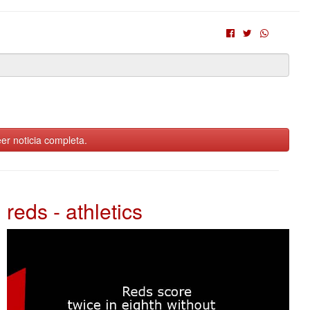
er noticia completa.
reds - athletics