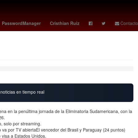
fc
Antonela Roccuzzo
vinicius jr
PasswordManager
Cristhian Ruiz
Contacto
noticias en tiempo real
na en la penúltima jornada de la Eliminatoria Sudamericana, con la
26.
o, solo por streaming.
a por TV abiertaEl vencedor del Brasil y Paraguay (24 puntos)
e visa a Estados Unidos.