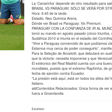
La ‘Canarinha’ depende de otro resultado para saber
BRASIL VS PARAGUAY, SÓLO SE VERÁ POR STREA
Hora: 6:45 de la tarde.
Estadio: Neo Quimica Arena.
Dónde ver Brasil vs Paraguay: Vix Premium.
PARAGUAY CON LA CONFIANZA DE IR AL MUNDIAL 20
tomó su mando en agosto pasado (cinco triunfos, 
Sudáfrica 2010 si triunfa en el estadio del Corinthi
“Vine a Paraguay convencido de que podíamos clas
Estamos muy cerca de poder conseguirlo”, manifest
Para la Seleção de Ancelotti, que debutará en suel
que la victoria: necesita imponerse y que Venezue
El extécnico del Real Madrid cuenta con una bu
mundiales, puesto que el extremo Raphinha, de gr
fecha de sanción contra Ecuador.
"La presión está aquí, está en todos los sitios del 
italiano.
aldContenidos Relacionados: Única forma de ver e
fuera a Groenlandia
Excelsior