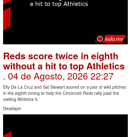
Reds score twice in eighth
without a hit to top Athletics
. 04 de Agosto, 2026 22:27
Elly De La Cruz and Sal Stewart scored on a pair of wild pitches
in the eighth inning to help the Cincinnati Reds rally past the
visiting Athletics 5-
Deadspin