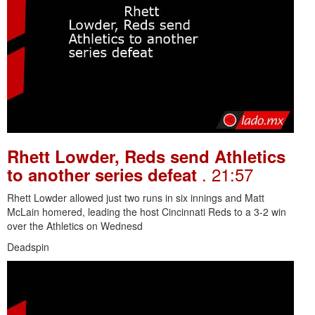
Rhett Lowder, Reds send Athletics
. 21:57
to another series defeat
Rhett Lowder allowed just two runs in six innings and Matt
McLain homered, leading the host Cincinnati Reds to a 3-2 win
over the Athletics on Wednesd
Deadspin