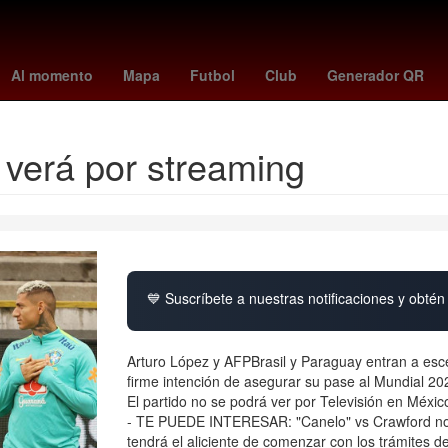
cambio hoy
Play-off
6 de agosto
marvel tokon
Morena
austin 
Al momento
Mapa
Futbol
Club
Generador QR
e verá por streaming
💙 Suscríbete a nuestras notificaciones y obtén 
Arturo López y AFPBrasil y Paraguay entran a esce
firme intención de asegurar su pase al Mundial 20
El partido no se podrá ver por Televisión en Méxic
- TE PUEDE INTERESAR: "Canelo" vs Crawford no v
tendrá el aliciente de comenzar con los trámites d