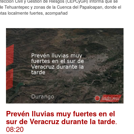
otección Civil y Gestión de Riesgos (CEPCyGR) informa que se
mo de Tehuantepec y zonas de la Cuenca del Papaloapan, donde el
entas localmente fuertes, acompañad
Prevén lluvias muy fuertes en el
.
sur de Veracruz durante la tarde
08:20