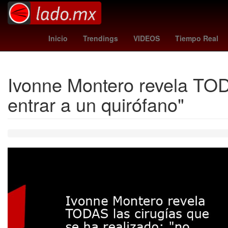
tribunal de disciplina judicial
david vazquez
rania de jordania
Inicio
Trendings
VIDEOS
Tiempo Real
Ivonne Montero revela TODA
entrar a un quirófano"