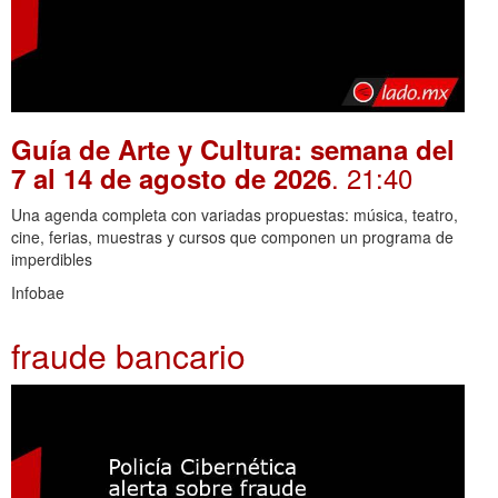
Guía de Arte y Cultura: semana del
. 21:40
7 al 14 de agosto de 2026
Una agenda completa con variadas propuestas: música, teatro,
cine, ferias, muestras y cursos que componen un programa de
imperdibles
Infobae
fraude bancario