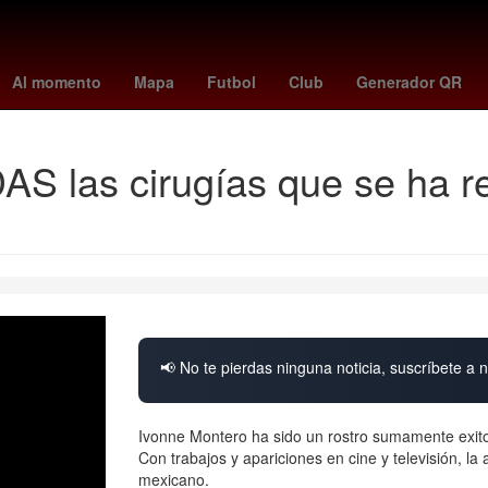
francia vs marruecos 2022
agencia estatal de meteorología
Erlin
Al momento
Mapa
Futbol
Club
Generador QR
S las cirugías que se ha re
📢 No te pierdas ninguna noticia, suscríbete a n
Ivonne Montero ha sido un rostro sumamente exito
Con trabajos y apariciones en cine y televisión, la
mexicano.