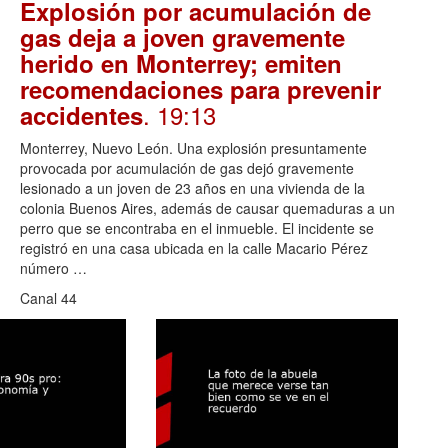
Explosión por acumulación de
gas deja a joven gravemente
herido en Monterrey; emiten
recomendaciones para prevenir
. 19:13
accidentes
Monterrey, Nuevo León. Una explosión presuntamente
provocada por acumulación de gas dejó gravemente
lesionado a un joven de 23 años en una vivienda de la
colonia Buenos Aires, además de causar quemaduras a un
perro que se encontraba en el inmueble. El incidente se
registró en una casa ubicada en la calle Macario Pérez
número …
Canal 44