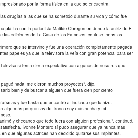
mpresionado por la forma física en la que se encuentra,
as cirugías a las que se ha sometido durante su vida y cómo fue
 plática con la periodista Matilde Obregón en donde la actriz de El
e las ediciones de La Casa de los Famosos, confesó todos los
 primero que se intervino y fue una operación completamente pagada
ntes papeles ya que la televisora la veía con gran potencial para ser
 Televisa sí tenía cierta expectativa con algunos de nosotros que
o pagué nada, me dieron muchos proyectos", dijo.
sarlo bien y de buscar a alguien que fuera cien por ciento
rselas y fue hasta que encontró al indicado que lo hizo.
aba algo más porque soy del tronco soy más ancha y mi
amoso.
 animé y checando que todo fuera con alguien profesional", continuó.
satisfecha, Ivonne Montero sí pudo asegurar que ya nunca más
s en que algunas actrices han decidido quitarse sus implantes.