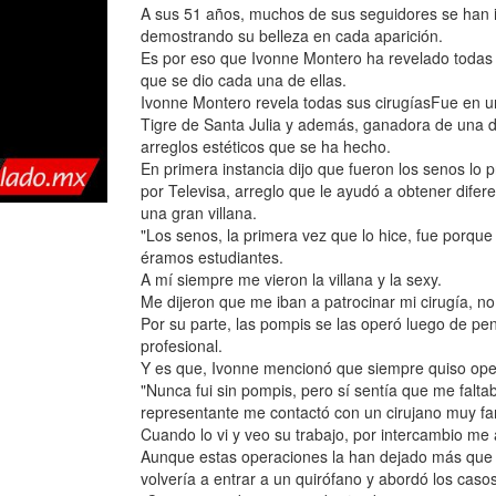
A sus 51 años, muchos de sus seguidores se han i
demostrando su belleza en cada aparición.
Es por eso que Ivonne Montero ha revelado todas l
que se dio cada una de ellas.
Ivonne Montero revela todas sus cirugíasFue en una
Tigre de Santa Julia y además, ganadora de una d
arreglos estéticos que se ha hecho.
En primera instancia dijo que fueron los senos lo
por Televisa, arreglo que le ayudó a obtener difere
una gran villana.
"Los senos, la primera vez que lo hice, fue porque
éramos estudiantes.
A mí siempre me vieron la villana y la sexy.
Me dijeron que me iban a patrocinar mi cirugía, n
Por su parte, las pompis se las operó luego de pen
profesional.
Y es que, Ivonne mencionó que siempre quiso operá
"Nunca fui sin pompis, pero sí sentía que me falt
representante me contactó con un cirujano muy f
Cuando lo vi y veo su trabajo, por intercambio me
Aunque estas operaciones la han dejado más que 
volvería a entrar a un quirófano y abordó los caso