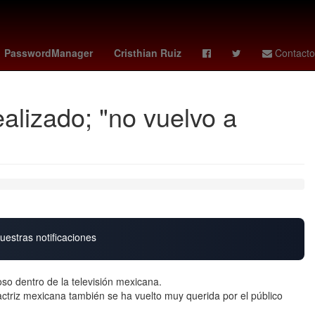
g Haaland
erling haland
Odontología
halaand
marta kostiuk
PasswordManager
Cristhian Ruiz
Contacto
alizado; "no vuelvo a
uestras notificaciones
so dentro de la televisión mexicana.
 actriz mexicana también se ha vuelto muy querida por el público