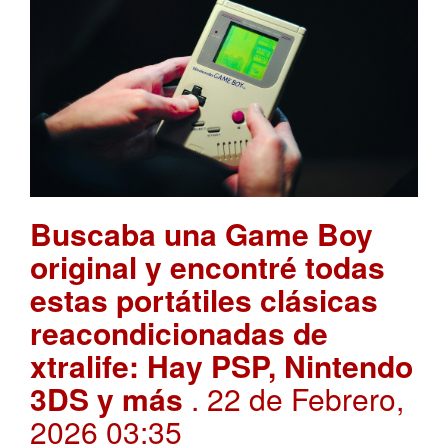
Buscaba una Game Boy
original y encontré todas
estas portátiles clásicas
reacondicionadas de
xtralife: Hay PSP, Nintendo
3DS y más
. 22 de Febrero,
2026 03:35