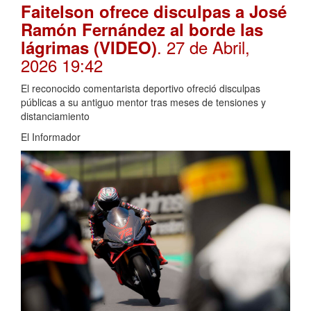
Faitelson ofrece disculpas a José
Ramón Fernández al borde las
. 27 de Abril,
lágrimas (VIDEO)
2026 19:42
El reconocido comentarista deportivo ofreció disculpas
públicas a su antiguo mentor tras meses de tensiones y
distanciamiento
El Informador