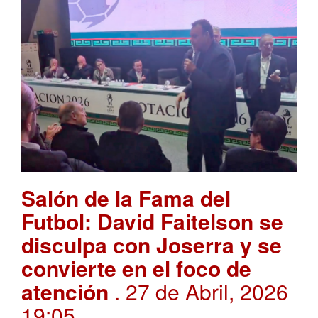
Salón de la Fama del
Futbol: David Faitelson se
disculpa con Joserra y se
convierte en el foco de
atención
. 27 de Abril, 2026
19:05