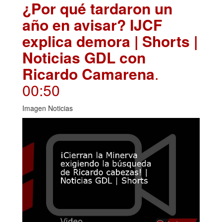
¿Por qué tardaron un
año en avisar? IJCF
explica demora | Shorts |
Noticias GDL con
Ricardo Camarena
.
00:50
Imagen Noticias