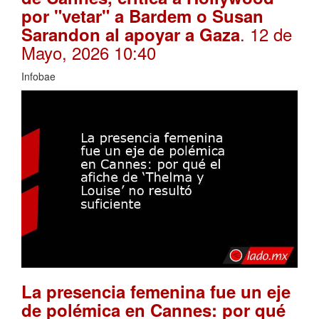
por "vetar" a Bardem o Susan
. 12 de
Sarandon al apoyar a Gaza
Mayo, 2026 10:40
Infobae
La presencia femenina fue un eje
de polémica en Cannes: por qué