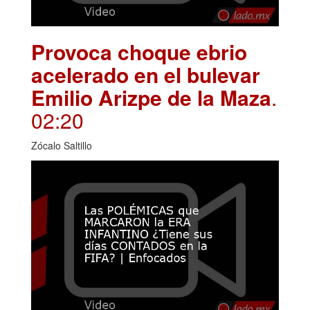
Provoca choque ebrio
acelerado en el bulevar
Emilio Arizpe de la Maza
.
02:20
Zócalo Saltillo