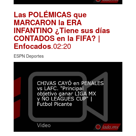
Las POLÉMICAS que
MARCARON la ERA
INFANTINO ¿Tiene sus días
CONTADOS en la FIFA? |
.02:20
Enfocados
ESPN Deportes