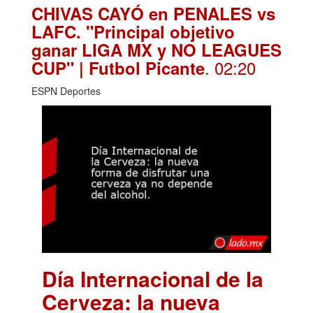
CHIVAS CAYÓ en PENALES vs
LAFC. "Principal objetivo
ganar LIGA MX y NO LEAGUES
. 02:20
CUP" | Futbol Picante
ESPN Deportes
Día Internacional de la
Cerveza: la nueva