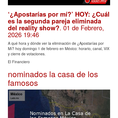
‘¿Apostarías por mí?’ HOY: ¿Cuál
es la segunda pareja eliminada
. 01 de Febrero,
del reality show?
2026 19:46
A qué hora y dónde ver la eliminación de ¿Apostarías por
Mí? hoy domingo 1 de febrero en México: horario, canal, ViX
y cierre de votaciones.
El Financiero
nominados la casa de los
famosos