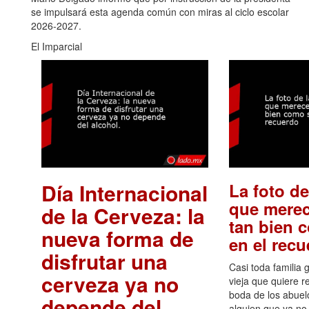
se impulsará esta agenda común con miras al ciclo escolar
2026-2027.
El Imparcial
Día Internacional
La foto de
que merec
de la Cerveza: la
tan bien 
nueva forma de
en el rec
disfrutar una
Casi toda familia 
cerveza ya no
vieja que quiere re
boda de los abuelo
depende del
alguien que ya no 