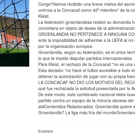
Congo"Hemos recibido una breve misiva del secre
unirnos a la Concacaf como 42º miembro" de la co
Kleist.
La federación groenlandesa realizó su demanda ha
convirtiera en objeto de deseo de la administraci
GROENLANDIA NO PERTENECE A NINGUNA CONFED
ante la imposibilidad de adherirse a la UEFA al no
por la organización europea.
Groenlandia, según su federación, es el único ter
lo que le impide disputar partidos internacionales.
Para Kleist, el rechazo de la Concacaf "no es una v
Esta decisión "no hace el futbol accesible a todo 
obtener la autorización de jugar con su propia band
LA CONCACAF NO DIO LOS MOTIVOS DEL RECHAZ
qué fue rechazada la solicitud presentada por la 
De este modo, este combinado nacional debe busca
partido contra un equipo de la minoría danesa del
aldContenidos Relacionados: Groenlandia quiere a
Groenlandia? La liga más fría del mundoGroenlan
Excelsior