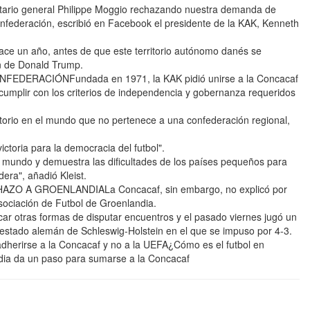
tario general Philippe Moggio rechazando nuestra demanda de
nfederación, escribió en Facebook el presidente de la KAK, Kenneth
ce un año, antes de que este territorio autónomo danés se
ón de Donald Trump.
ERACIÓNFundada en 1971, la KAK pidió unirse a la Concacaf
 cumplir con los criterios de independencia y gobernanza requeridos
ritorio en el mundo que no pertenece a una confederación regional,
ictoria para la democracia del futbol".
el mundo y demuestra las dificultades de los países pequeños para
era", añadió Kleist.
O A GROENLANDIALa Concacaf, sin embargo, no explicó por
Asociación de Futbol de Groenlandia.
r otras formas de disputar encuentros y el pasado viernes jugó un
 estado alemán de Schleswig-Holstein en el que se impuso por 4-3.
dherirse a la Concacaf y no a la UEFA¿Cómo es el futbol en
dia da un paso para sumarse a la Concacaf