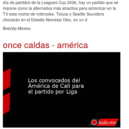
día de partidos de la Leagues Cup 2026, hay un partido que se
impone como la alternativa más atractiva para sintonizar en la
TV esta noche de miércoles. Toluca y Seattle Sounders
chocarán en el Estadio Nemesio Diez, en un d
BolaVip Mexico
once caldas - américa