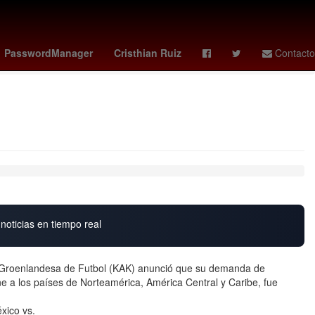
o Funes Mori
santos vs ucv
Matt Damon
mexico vs
PasswordManager
Cristhian Ruiz
Contacto
noticias en tiempo real
 Groenlandesa de Futbol (KAK) anunció que su demanda de
e a los países de Norteamérica, América Central y Caribe, fue
xico vs.