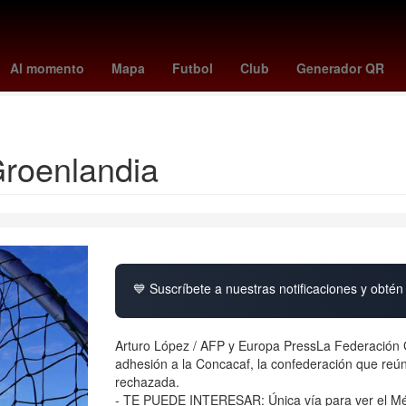
ano el mundial 2026
toluca vs santos
Germán Berterame
Rogeli
Al momento
Mapa
Futbol
Club
Generador QR
meghan duquesa de sussex
Groenlandia
💙 Suscríbete a nuestras notificaciones y obtén 
Arturo López / AFP y Europa PressLa Federación
adhesión a la Concacaf, la confederación que reún
rechazada.
- TE PUEDE INTERESAR: Única vía para ver el Mé