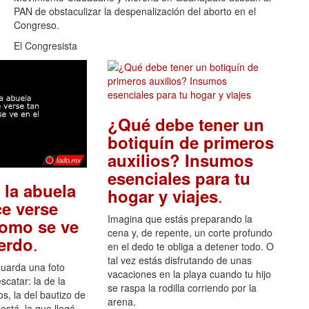
PAN de obstaculizar la despenalización del aborto en el
Congreso.
El Congresista
¿Qué debe tener un
botiquín de primeros
auxilios? Insumos
esenciales para tu
 la abuela
.
hogar y viajes
e verse
Imagina que estás preparando la
como se ve
cena y, de repente, un corte profundo
.
uerdo
en el dedo te obliga a detener todo. O
tal vez estás disfrutando de unas
guarda una foto
vacaciones en la playa cuando tu hijo
scatar: la de la
se raspa la rodilla corriendo por la
s, la del bautizo de
arena.
está, la que llegó