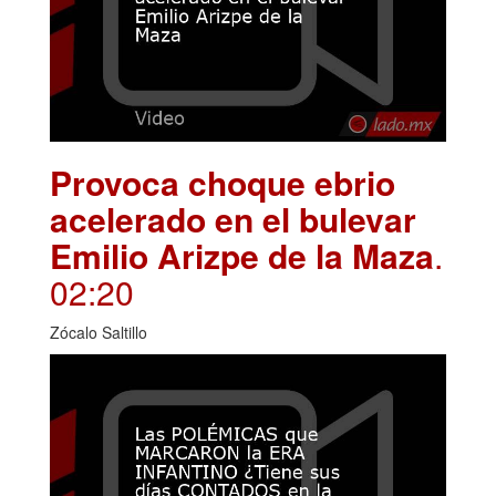
Provoca choque ebrio
acelerado en el bulevar
Emilio Arizpe de la Maza
.
02:20
Zócalo Saltillo