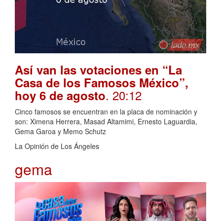
Así van las votaciones en “La
Casa de los Famosos México”,
. 20:12
hoy 6 de agosto
Cinco famosos se encuentran en la placa de nominación y
son: Ximena Herrera, Masad Altamimi, Ernesto Laguardia,
Gema Garoa y Memo Schutz
La Opinión de Los Ángeles
gema