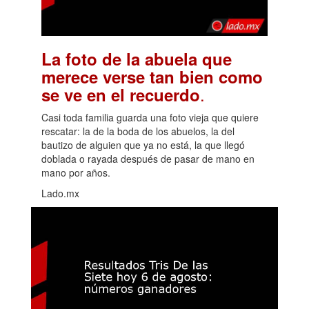
La foto de la abuela que
merece verse tan bien como
.
se ve en el recuerdo
Casi toda familia guarda una foto vieja que quiere
rescatar: la de la boda de los abuelos, la del
bautizo de alguien que ya no está, la que llegó
doblada o rayada después de pasar de mano en
mano por años.
Lado.mx