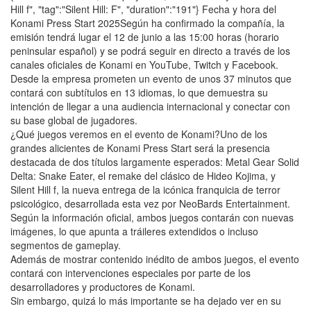
Hill f", "tag":"Silent Hill: F", "duration":"191"} Fecha y hora del
Konami Press Start 2025Según ha confirmado la compañía, la
emisión tendrá lugar el 12 de junio a las 15:00 horas (horario
peninsular español) y se podrá seguir en directo a través de los
canales oficiales de Konami en YouTube, Twitch y Facebook.
Desde la empresa prometen un evento de unos 37 minutos que
contará con subtítulos en 13 idiomas, lo que demuestra su
intención de llegar a una audiencia internacional y conectar con
su base global de jugadores.
¿Qué juegos veremos en el evento de Konami?Uno de los
grandes alicientes de Konami Press Start será la presencia
destacada de dos títulos largamente esperados: Metal Gear Solid
Delta: Snake Eater, el remake del clásico de Hideo Kojima, y
Silent Hill f, la nueva entrega de la icónica franquicia de terror
psicológico, desarrollada esta vez por NeoBards Entertainment.
Según la información oficial, ambos juegos contarán con nuevas
imágenes, lo que apunta a tráileres extendidos o incluso
segmentos de gameplay.
Además de mostrar contenido inédito de ambos juegos, el evento
contará con intervenciones especiales por parte de los
desarrolladores y productores de Konami.
Sin embargo, quizá lo más importante se ha dejado ver en su