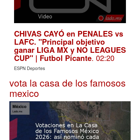
CHIVAS CAYÓ en PENALES vs
LAFC. "Principal objetivo
ganar LIGA MX y NO LEAGUES
. 02:20
CUP" | Futbol Picante
ESPN Deportes
vota la casa de los famosos
mexico