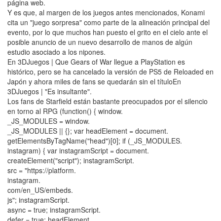
página web.
Y es que, al margen de los juegos antes mencionados, Konami
cita un "juego sorpresa" como parte de la alineación principal del
evento, por lo que muchos han puesto el grito en el cielo ante el
posible anuncio de un nuevo desarrollo de manos de algún
estudio asociado a los nipones.
En 3DJuegos | Que Gears of War llegue a PlayStation es
histórico, pero se ha cancelado la versión de PS5 de Reloaded en
Japón y ahora miles de fans se quedarán sin el títuloEn
3DJuegos | "Es insultante".
Los fans de Starfield están bastante preocupados por el silencio
en torno al RPG (function() { window.
_JS_MODULES = window.
_JS_MODULES || {}; var headElement = document.
getElementsByTagName("head")[0]; if (_JS_MODULES.
instagram) { var instagramScript = document.
createElement("script"); instagramScript.
src = "https://platform.
instagram.
com/en_US/embeds.
js"; instagramScript.
async = true; instagramScript.
defer = true; headElement.