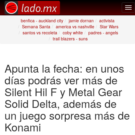
Tog
nav
benfica - auckland city
jamie dornan
activista
Semana Santa
america vs nashville
Star Wars
santos vs recoleta
coby white
padres - angels
trail blazers - suns
Apunta la fecha: en unos
días podrás ver más de
Silent Hil F y Metal Gear
Solid Delta, además de
un juego sorpresa más de
Konami