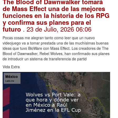
The Blood of Dawnwalker tomará
de Mass Effect una de las mejores
funciones en la historia de los RPG
y confirma sus planes para el
. 23 de Julio, 2026 06:06
futuro
Pocas cosas me alegran tanto como leer que un nuevo
videojuego va a tomar prestada una de las muchísimas buenas
ideas que tuvo BioWare con Mass Effect. Los creadores de The
Blood of Dawnwalker, Rebel Wolves, han confirmado sus planes
de introducir un sistema de transferencia de partid
Vida Extra