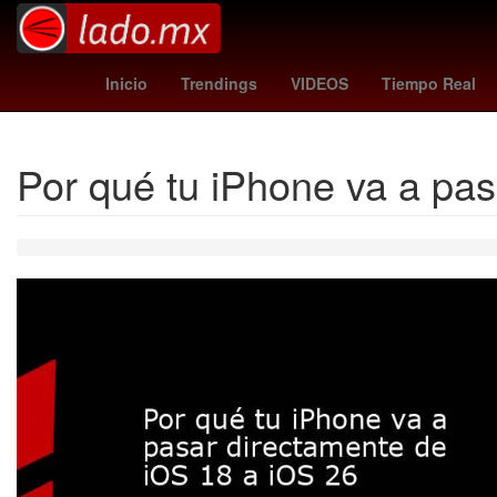
wolves
Nueva York
Se
Inicio
Trendings
VIDEOS
Tiempo Real
Por qué tu iPhone va a pa