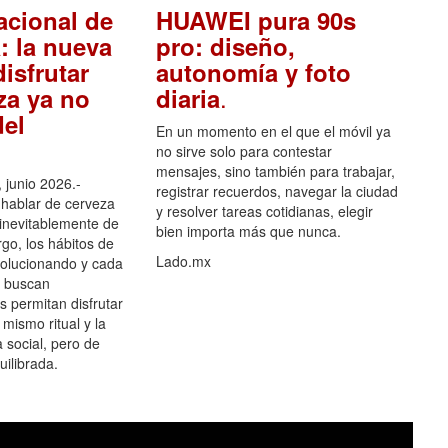
acional de
HUAWEI pura 90s
: la nueva
pro: diseño,
isfrutar
autonomía y foto
.
za ya no
diaria
el
En un momento en el que el móvil ya
no sirve solo para contestar
mensajes, sino también para trabajar,
 junio 2026.-
registrar recuerdos, navegar la ciudad
hablar de cerveza
y resolver tareas cotidianas, elegir
 inevitablemente de
bien importa más que nunca.
go, los hábitos de
Lado.mx
olucionando y cada
 buscan
es permitan disfrutar
 mismo ritual y la
 social, pero de
ilibrada.