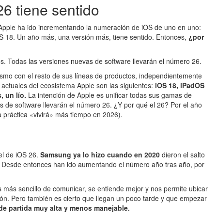
26 tiene sentido
 Apple ha ido incrementando la numeración de iOS de uno en uno:
iOS 18. Un año más, una versión más, tiene sentido. Entonces,
¿por
s. Todas las versiones nuevas de software llevarán el número 26.
ismo con el resto de sus líneas de productos, independientemente
 actuales del ecosistema Apple son las siguientes:
iOS 18, iPadOS
 un lío.
La intención de Apple es unificar todas sus gamas de
s de software llevarán el número 26. ¿Y por qué el 26? Por el año
la práctica «vivirá» más tiempo en 2026).
el de iOS 26.
Samsung ya lo hizo cuando en 2020
dieron el salto
. Desde entonces han ido aumentando el número año tras año, por
s más sencillo de comunicar, se entiende mejor y nos permite ubicar
ión. Pero también es cierto que llegan un poco tarde y que empezar
 de partida muy alta y menos manejable.