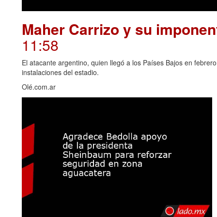
Maher Carrizo y su imponent
11:58
El atacante argentino, quien llegó a los Países Bajos en febrero
instalaciones del estadio.
Olé.com.ar