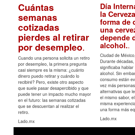
Cuántas
Día Intern
la Cerveza
semanas
forma de d
cotizadas
una cerve
pierdes al retirar
depende d
.
alcohol.
por desempleo
.
Ciudad de México,
Cuando una persona solicita un retiro
Durante décadas, 
por desempleo, la primera pregunta
significaba hablar
casi siempre es la misma: ¿cuánto
alcohol. Sin embar
dinero puedo retirar y cuándo lo
consumo están ev
recibiré? Pero, existe otro aspecto
vez más personas
que suele pasar desapercibido y que
alternativas que l
puede tener un impacto mucho mayor
el mismo sabor, el
en el futuro: las semanas cotizadas
misma experiencia
que se descuentan al realizar el
una forma más equ
retiro.
Lado.mx
Lado.mx