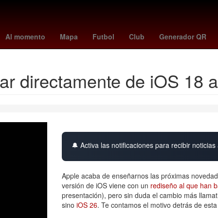
nador
Argentina
Star Wars
Semana Santa
Empresa
HBO
Al momento
Mapa
Futbol
Club
Generador QR
sar directamente de iOS 18 
🔔 Activa las notificaciones para recibir noticias 
Apple acaba de enseñarnos las próximas novedades
versión de iOS viene con un
rediseño al que han b
presentación), pero sin duda el cambio más llamat
sino
iOS 26
. Te contamos el motivo detrás de esta 