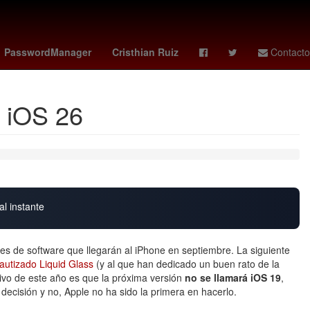
Verónica Castro
Desalojo
PasswordManager
Cristhian Ruiz
Contacto
a iOS 26
al instante
 de software que llegarán al iPhone en septiembre. La siguiente
autizado Liquid Glass
(y al que han dedicado un buen rato de la
ivo de este año es que la próxima versión
no se llamará iOS 19
,
decisión y no, Apple no ha sido la primera en hacerlo.