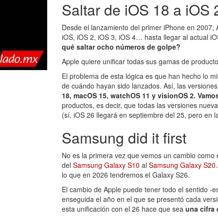
Saltar de iOS 18 a iOS 
Desde el lanzamiento del primer iPhone en 2007,
iOS, iOS 2, iOS 3, iOS 4… hasta llegar al actual 
qué saltar ocho números de golpe?
Apple quiere unificar todas sus gamas de producto
El problema de esta lógica es que han hecho lo m
de cuándo hayan sido lanzados. Así, las versiones
18, macOS 15, watchOS 11 y visionOS 2. Vamos,
productos, es decir, que todas las versiones nueva
(sí, iOS 26 llegará en septiembre del 25, pero en 
Samsung did it first
No es la primera vez que vemos un cambio como 
del
Samsung Galaxy S10
al
Samsung Galaxy S20
lo que en 2026 tendremos el Galaxy S26.
El cambio de Apple puede tener todo el sentido -e
enseguida el año en el que se presentó cada vers
esta unificación con el 26 hace que sea
una cifra