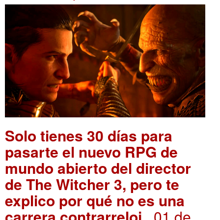
Solo tienes 30 días para
pasarte el nuevo RPG de
mundo abierto del director
de The Witcher 3, pero te
explico por qué no es una
carrera contrarreloj
. 01 de