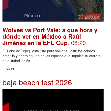
Wolves vs Port Vale: a que hora y
dónde ver en México a Raúl
. 08:20
Jiménez en la EFL Cup
El ‘Lobo de Tepeji’ está listo para volver a vestir los colores
amarillo y negro en uno de los equipos que impulsó su carrera
en el futbol inglés
Infobae
baja beach fest 2026