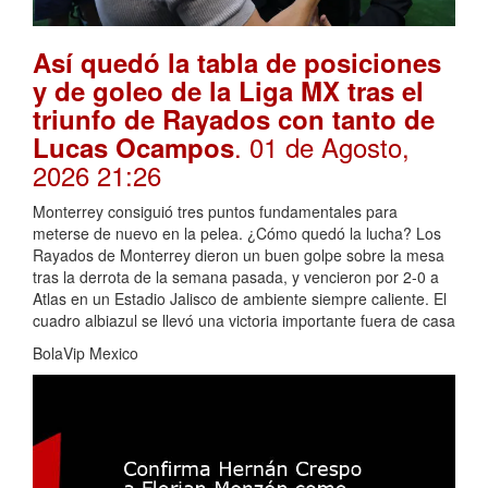
Así quedó la tabla de posiciones
y de goleo de la Liga MX tras el
triunfo de Rayados con tanto de
. 01 de Agosto,
Lucas Ocampos
2026 21:26
Monterrey consiguió tres puntos fundamentales para
meterse de nuevo en la pelea. ¿Cómo quedó la lucha? Los
Rayados de Monterrey dieron un buen golpe sobre la mesa
tras la derrota de la semana pasada, y vencieron por 2-0 a
Atlas en un Estadio Jalisco de ambiente siempre caliente. El
cuadro albiazul se llevó una victoria importante fuera de casa
BolaVip Mexico