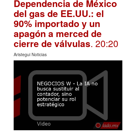
Dependencia de México
del gas de EE.UU.: el
90% importado y un
apagón a merced de
cierre de válvulas
. 20:20
Aristegui Noticias