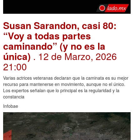
Susan Sarandon, casi 80:
“Voy a todas partes
caminando” (y no es la
única)
. 12 de Marzo, 2026
21:00
Varias actrices veteranas declaran que la caminata es su mejor
recurso para mantenerse en movimiento, aunque no el único.
Los expertos señalan que lo principal es la regularidad y la
constancia
Infobae