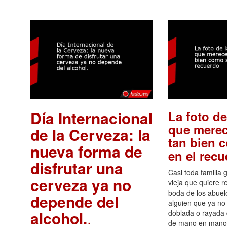
Día Internacional
La foto de
que merec
de la Cerveza: la
tan bien 
nueva forma de
en el rec
disfrutar una
Casi toda familia 
cerveza ya no
vieja que quiere re
boda de los abuelo
depende del
alguien que ya no 
alcohol.
.
doblada o rayada
de mano en mano 