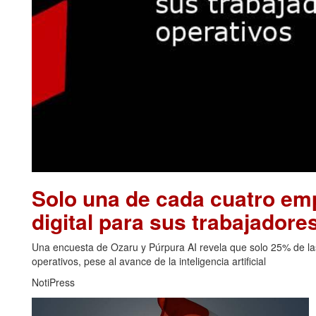
Solo una de cada cuatro emp
digital para sus trabajadore
Una encuesta de Ozaru y Púrpura AI revela que solo 25% de las
operativos, pese al avance de la inteligencia artificial
NotiPress