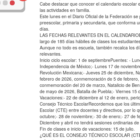
Cabe destacar que conocer el calendario escolar e
las actividades en familia.
Este lunes en el Diario Oficial de la Federación se
preescolar, primaria y secundaria, que conforma 
días.
LAS FECHAS RELEVANTES EN EL CALENDARIOEl cic
largo de 185 días hábiles de clases los estudiant
Aunque no todo es escuela, también recalca los dí
relevantes.
Inicio ciclo escolar: 1 de septiembrePuentes: - L
Independencia de México;- Lunes 17 de noviembre
Revolución Mexicana;- Jueves 25 de diciembre, N
febrero de 2026, conmemoración de 5 de febrero, 
conmemoración del 20 de marzo, Natalicio de Beni
de mayo de 2026, Batalla de Puebla;- Viernes 15 
Vacaciones:- 22 de diciembre al 12 de enero, peri
Consejo Técnico EscolarRecordemos que los último
Escolar (CTE) entre docentes y directivos, por lo 
octubre;- 28 de noviembre;- 30 de enero;- 27 de f
Diciembre y abril no tendrá sesiones ordinarias d
Fin de clases e inicio de vacaciones: 15 de julio.
¿QUÉ ES EL CONSEJO TÉCNICO ESCOLAR (CTE)?El 