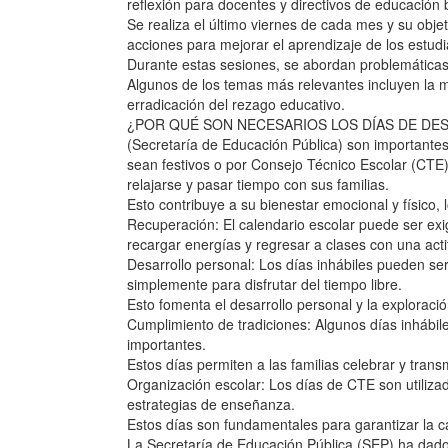
reflexión para docentes y directivos de educación 
Se realiza el último viernes de cada mes y su objet
acciones para mejorar el aprendizaje de los estudi
Durante estas sesiones, se abordan problemática
Algunos de los temas más relevantes incluyen la me
erradicación del rezago educativo.
¿POR QUÉ SON NECESARIOS LOS DÍAS DE DESCANSO
(Secretaría de Educación Pública) son importantes
sean festivos o por Consejo Técnico Escolar (CTE)
relajarse y pasar tiempo con sus familias.
Esto contribuye a su bienestar emocional y físic
Recuperación: El calendario escolar puede ser exig
recargar energías y regresar a clases con una act
Desarrollo personal: Los días inhábiles pueden ser 
simplemente para disfrutar del tiempo libre.
Esto fomenta el desarrollo personal y la exploraci
Cumplimiento de tradiciones: Algunos días inhábile
importantes.
Estos días permiten a las familias celebrar y tran
Organización escolar: Los días de CTE son utilizad
estrategias de enseñanza.
Estos días son fundamentales para garantizar la c
La Secretaría de Educación Pública (SEP) ha dado