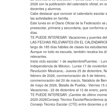
2026 con la publicación del calendario oficial; en
docentes y alumnos.
Cabe destacar que conocer el calendario escolar e
las actividades en familia.
Este lunes en el Diario Oficial de la Federación se
preescolar, primaria y secundaria, que conforma 
días.
TE PUEDE INTERESAR: Vacaciones y puentes del cic
LAS FECHAS RELEVANTES EN EL CALENDARIOEl cic
largo de 185 días hábiles de clases los estudiant
Aunque no todo es escuela, también recalca los dí
relevantes.
Inicio ciclo escolar: 1 de septiembrePuentes: - L
Independencia de México;- Lunes 17 de noviembre
Revolución Mexicana;- Jueves 25 de diciembre, N
febrero de 2026, conmemoración de 5 de febrero, 
conmemoración del 20 de marzo, Natalicio de Beni
de mayo de 2026, Batalla de Puebla;- Viernes 15 
Vacaciones:- 22 de diciembre al 12 de enero, peri
TE PUEDE INTERESAR: ¡Cambio de último momento! S
2025-2026Consejo Técnico EscolarRecordemos que 
Consejo Técnico Escolar (CTE) entre docentes y dir