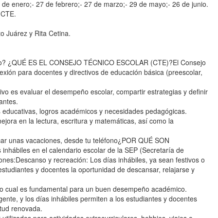
 de enero;- 27 de febrero;- 27 de marzo;- 29 de mayo;- 26 de junio.
e CTE.
 Juárez y Rita Cetina.
e junio? ¿QUÉ ES EL CONSEJO TÉCNICO ESCOLAR (CTE)?El Consejo
exión para docentes y directivos de educación básica (preescolar,
ivo es evaluar el desempeño escolar, compartir estrategias y definir
antes.
s educativas, logros académicos y necesidades pedagógicas.
jora en la lectura, escritura y matemáticas, así como la
car unas vacaciones, desde tu teléfono¿POR QUÉ SON
biles en el calendario escolar de la SEP (Secretaría de
ones:Descanso y recreación: Los días inhábiles, ya sean festivos o
estudiantes y docentes la oportunidad de descansar, relajarse y
o, lo cual es fundamental para un buen desempeño académico.
ente, y los días inhábiles permiten a los estudiantes y docentes
itud renovada.