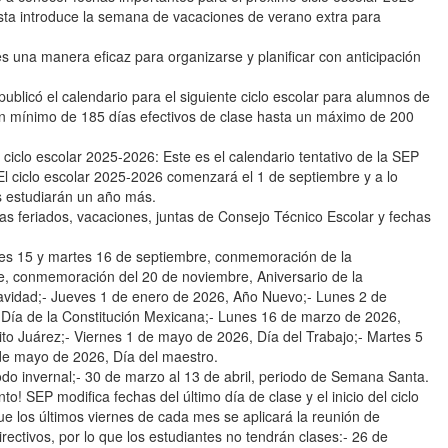
 esta introduce la semana de vacaciones de verano extra para
s una manera eficaz para organizarse y planificar con anticipación
 publicó el calendario para el siguiente ciclo escolar para alumnos de
un mínimo de 185 días efectivos de clase hasta un máximo de 200
lo escolar 2025-2026: Este es el calendario tentativo de la SEP
lo escolar 2025-2026 comenzará el 1 de septiembre y a lo
es estudiarán un año más.
as feriados, vacaciones, juntas de Consejo Técnico Escolar y fechas
unes 15 y martes 16 de septiembre, conmemoración de la
, conmemoración del 20 de noviembre, Aniversario de la
avidad;- Jueves 1 de enero de 2026, Año Nuevo;- Lunes 2 de
Día de la Constitución Mexicana;- Lunes 16 de marzo de 2026,
to Juárez;- Viernes 1 de mayo de 2026, Día del Trabajo;- Martes 5
de mayo de 2026, Día del maestro.
odo invernal;- 30 de marzo al 13 de abril, periodo de Semana Santa.
EP modifica fechas del último día de clase y el inicio del ciclo
los últimos viernes de cada mes se aplicará la reunión de
ectivos, por lo que los estudiantes no tendrán clases:- 26 de