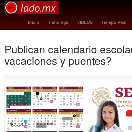
Gobierno
Argentina
M
Inicio
Trendings
VIDEOS
Tiempo Real
Publican calendario escola
vacaciones y puentes?