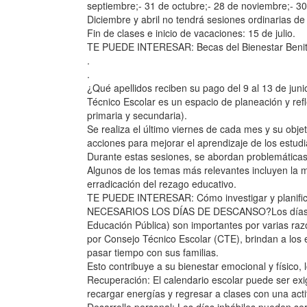
septiembre;- 31 de octubre;- 28 de noviembre;- 30
Diciembre y abril no tendrá sesiones ordinarias d
Fin de clases e inicio de vacaciones: 15 de julio.
TE PUEDE INTERESAR: Becas del Bienestar Benito
.
.
¿Qué apellidos reciben su pago del 9 al 13 d
Técnico Escolar es un espacio de planeación y refl
primaria y secundaria).
Se realiza el último viernes de cada mes y su objet
acciones para mejorar el aprendizaje de los estudi
Durante estas sesiones, se abordan problemática
Algunos de los temas más relevantes incluyen la me
erradicación del rezago educativo.
TE PUEDE INTERESAR: Cómo investigar y planifi
NECESARIOS LOS DÍAS DE DESCANSO?Los días inhá
Educación Pública) son importantes por varias raz
por Consejo Técnico Escolar (CTE), brindan a los 
pasar tiempo con sus familias.
Esto contribuye a su bienestar emocional y físic
Recuperación: El calendario escolar puede ser exig
recargar energías y regresar a clases con una act