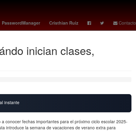
G7 paises
27 de marzo
PasswordManager
Cristhian Ruiz
Contacto
ndo inician clases,
al instante
 a conocer fechas importantes para el próximo ciclo escolar 2025-
 esta introduce la semana de vacaciones de verano extra para