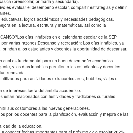
básica (preescolar, primaria y secundaria).
ivo es evaluar el desempeño escolar, compartir estrategias y definir
antes.
s educativas, logros académicos y necesidades pedagógicas.
jora en la lectura, escritura y matemáticas, así como la
?Los días inhábiles en el calendario escolar de la SEP
 por varias razones:Descanso y recreación: Los días inhábiles, ya
, brindan a los estudiantes y docentes la oportunidad de descansar,
o, lo cual es fundamental para un buen desempeño académico.
ente, y los días inhábiles permiten a los estudiantes y docentes
itud renovada.
utilizados para actividades extracurriculares, hobbies, viajes o
ón de intereses fuera del ámbito académico.
s están relacionados con festividades y tradiciones culturales
smitir sus costumbres a las nuevas generaciones.
os por los docentes para la planificación, evaluación y mejora de las
alidad de la educación.
 a conocer fechas importantes para el próximo ciclo escolar 2025-