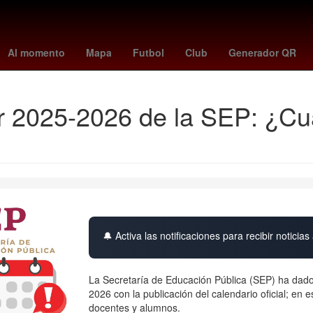
orena
2024
Derecho
Aguascalientes
Senador
Nueva York
Al momento
Mapa
Futbol
Club
Generador QR
r 2025-2026 de la SEP: ¿Cuá
🔔 Activa las notificaciones para recibir noticias 
La Secretaría de Educación Pública (SEP) ha dado
2026 con la publicación del calendario oficial; en
docentes y alumnos.