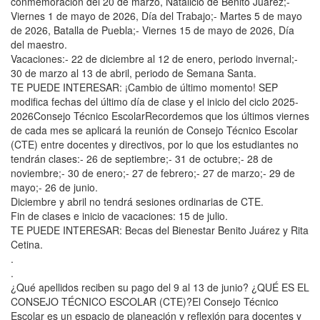
conmemoración del 20 de marzo, Natalicio de Benito Juárez;-
Viernes 1 de mayo de 2026, Día del Trabajo;- Martes 5 de mayo
de 2026, Batalla de Puebla;- Viernes 15 de mayo de 2026, Día
del maestro.
Vacaciones:- 22 de diciembre al 12 de enero, periodo invernal;-
30 de marzo al 13 de abril, periodo de Semana Santa.
TE PUEDE INTERESAR: ¡Cambio de último momento! SEP
modifica fechas del último día de clase y el inicio del ciclo 2025-
2026Consejo Técnico EscolarRecordemos que los últimos viernes
de cada mes se aplicará la reunión de Consejo Técnico Escolar
(CTE) entre docentes y directivos, por lo que los estudiantes no
tendrán clases:- 26 de septiembre;- 31 de octubre;- 28 de
noviembre;- 30 de enero;- 27 de febrero;- 27 de marzo;- 29 de
mayo;- 26 de junio.
Diciembre y abril no tendrá sesiones ordinarias de CTE.
Fin de clases e inicio de vacaciones: 15 de julio.
TE PUEDE INTERESAR: Becas del Bienestar Benito Juárez y Rita
Cetina.
.
.
¿Qué apellidos reciben su pago del 9 al 13 de junio? ¿QUÉ ES EL
CONSEJO TÉCNICO ESCOLAR (CTE)?El Consejo Técnico
Escolar es un espacio de planeación y reflexión para docentes y