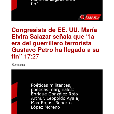
Congresista de EE. UU. María
Elvira Salazar señala que “la
era del guerrillero terrorista
Gustavo Petro ha llegado a su
.17:27
fin”
Semana