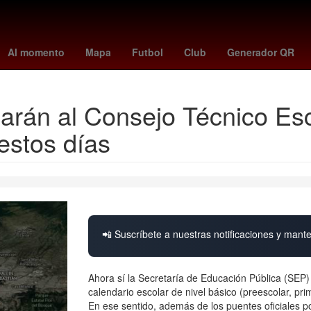
Estados Unidos
Epic Games
Carlos Slim
sparta vs groningen
Al momento
Mapa
Futbol
Club
Generador QR
arán al Consejo Técnico Esco
estos días
📲 Suscríbete a nuestras notificaciones y mante
Ahora sí la Secretaría de Educación Pública (SEP) 
calendario escolar de nivel básico (preescolar, pri
En ese sentido, además de los puentes oficiales p