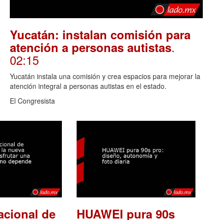
Yucatán: instalan comisión para
.
atención a personas autistas
02:15
Yucatán instala una comisión y crea espacios para mejorar la
atención integral a personas autistas en el estado.
El Congresista
acional de
HUAWEI pura 90s