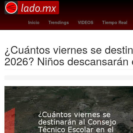
Belinda
yankees - braves
Moneda
Inicio
Trendings
VIDEOS
Tiempo Real
¿Cuántos viernes se destin
2026? Niños descansarán 