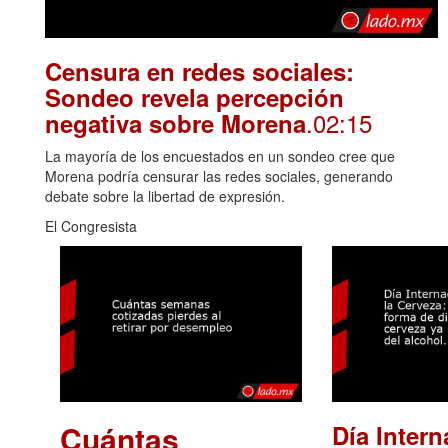
Censura en redes sociales:
Sondeo revela percepción
.02:15
negativa sobre Morena
La mayoría de los encuestados en un sondeo cree que
Morena podría censurar las redes sociales, generando
debate sobre la libertad de expresión.
El Congresista
Cuántas
Día Intern