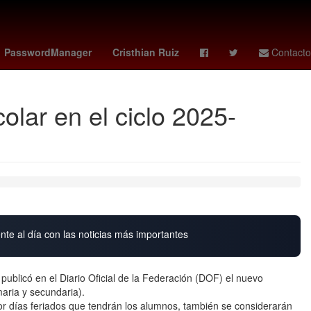
Jorge Messi
Cynthia Klitbo
Lluvias
PasswordManager
Cristhian Ruiz
Contacto
lar en el ciclo 2025-
nte al día con las noticias más importantes
publicó en el Diario Oficial de la Federación (DOF) el nuevo
maria y secundaria).
or días feriados que tendrán los alumnos, también se considerarán