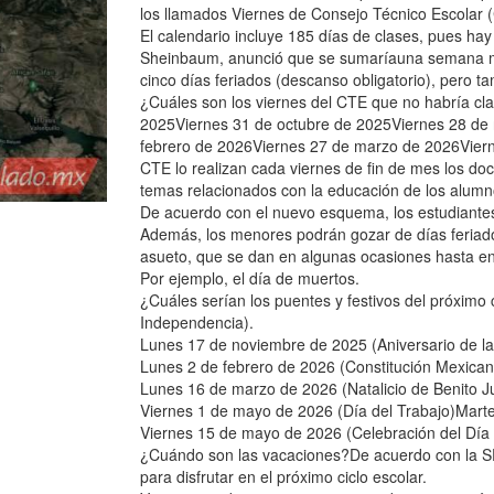
los llamados Viernes de Consejo Técnico Escolar (
El calendario incluye 185 días de clases, pues ha
Sheinbaum, anunció que se sumaríauna semana má
cinco días feriados (descanso obligatorio), pero t
¿Cuáles son los viernes del CTE que no habría cl
2025Viernes 31 de octubre de 2025Viernes 28 de
febrero de 2026Viernes 27 de marzo de 2026Viern
CTE lo realizan cada viernes de fin de mes los doce
temas relacionados con la educación de los alumn
De acuerdo con el nuevo esquema, los estudiantes
Además, los menores podrán gozar de días feriado
asueto, que se dan en algunas ocasiones hasta en 
Por ejemplo, el día de muertos.
¿Cuáles serían los puentes y festivos del próximo
Independencia).
Lunes 17 de noviembre de 2025 (Aniversario de l
Lunes 2 de febrero de 2026 (Constitución Mexican
Lunes 16 de marzo de 2026 (Natalicio de Benito J
Viernes 1 de mayo de 2026 (Día del Trabajo)Marte
Viernes 15 de mayo de 2026 (Celebración del Día 
¿Cuándo son las vacaciones?De acuerdo con la SE
para disfrutar en el próximo ciclo escolar.