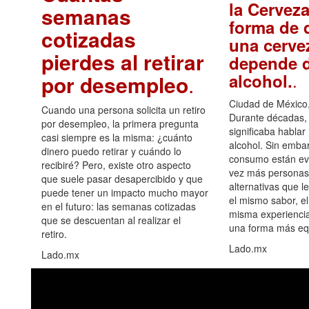
la Cerveza
semanas
forma de d
cotizadas
una cerve
pierdes al retirar
depende d
.
alcohol.
por desempleo
.
Ciudad de México,
Cuando una persona solicita un retiro
Durante décadas, 
por desempleo, la primera pregunta
significaba hablar
casi siempre es la misma: ¿cuánto
alcohol. Sin embar
dinero puedo retirar y cuándo lo
consumo están ev
recibiré? Pero, existe otro aspecto
vez más personas
que suele pasar desapercibido y que
alternativas que l
puede tener un impacto mucho mayor
el mismo sabor, el
en el futuro: las semanas cotizadas
misma experiencia
que se descuentan al realizar el
una forma más equ
retiro.
Lado.mx
Lado.mx