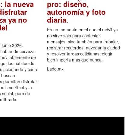
: la nueva
pro: diseño,
isfrutar
autonomía y foto
.
za ya no
diaria
el
En un momento en el que el móvil ya
no sirve solo para contestar
mensajes, sino también para trabajar,
 junio 2026.-
registrar recuerdos, navegar la ciudad
hablar de cerveza
y resolver tareas cotidianas, elegir
 inevitablemente de
bien importa más que nunca.
go, los hábitos de
Lado.mx
olucionando y cada
 buscan
es permitan disfrutar
 mismo ritual y la
 social, pero de
ilibrada.