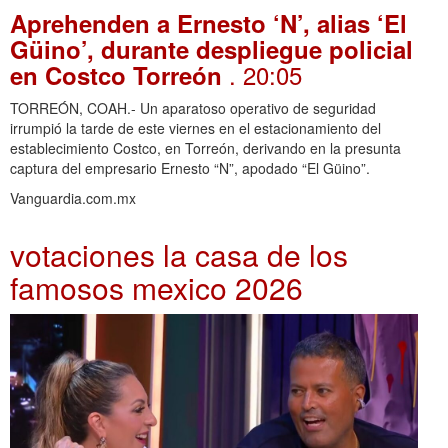
Aprehenden a Ernesto ‘N’, alias ‘El
Güino’, durante despliegue policial
. 20:05
en Costco Torreón
TORREÓN, COAH.- Un aparatoso operativo de seguridad
irrumpió la tarde de este viernes en el estacionamiento del
establecimiento Costco, en Torreón, derivando en la presunta
captura del empresario Ernesto “N”, apodado “El Güino”.
Vanguardia.com.mx
votaciones la casa de los
famosos mexico 2026