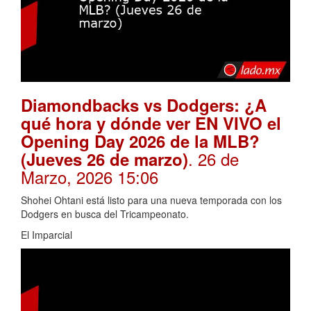
Diamondbacks vs Dodgers: ¿A
qué hora y dónde ver EN VIVO el
Opening Day 2026 de la MLB?
. 26 de
(Jueves 26 de marzo)
Marzo, 2026 15:06
Shohei Ohtani está listo para una nueva temporada con los
Dodgers en busca del Tricampeonato.
El Imparcial