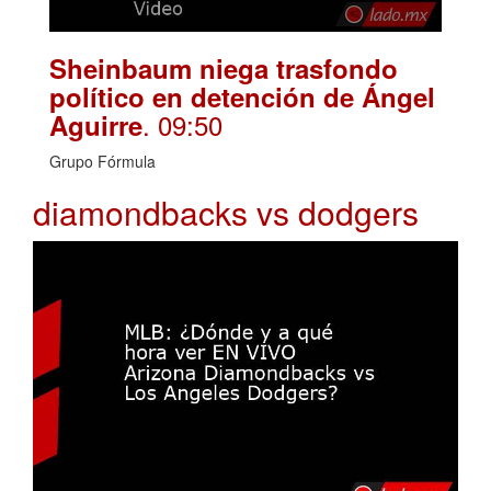
Sheinbaum niega trasfondo
político en detención de Ángel
. 09:50
Aguirre
Grupo Fórmula
diamondbacks vs dodgers