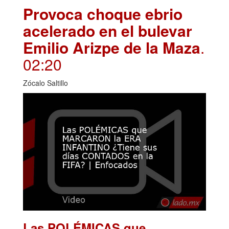
Provoca choque ebrio
acelerado en el bulevar
Emilio Arizpe de la Maza
.
02:20
Zócalo Saltillo
Las POLÉMICAS que