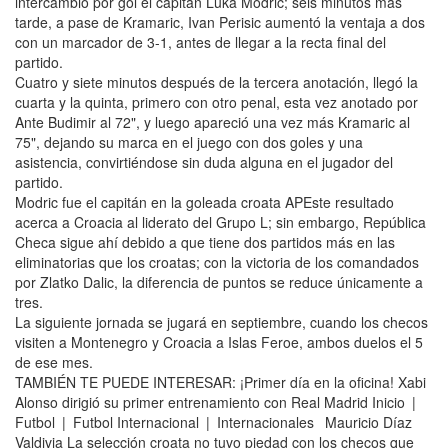
intercambió por gol el capitán Luka Modric; seis minutos más
tarde, a pase de Kramaric, Ivan Perisic aumentó la ventaja a dos
con un marcador de 3-1, antes de llegar a la recta final del
partido.
Cuatro y siete minutos después de la tercera anotación, llegó la
cuarta y la quinta, primero con otro penal, esta vez anotado por
Ante Budimir al 72", y luego apareció una vez más Kramaric al
75", dejando su marca en el juego con dos goles y una
asistencia, convirtiéndose sin duda alguna en el jugador del
partido.
Modric fue el capitán en la goleada croata APEste resultado
acerca a Croacia al liderato del Grupo L; sin embargo, República
Checa sigue ahí debido a que tiene dos partidos más en las
eliminatorias que los croatas; con la victoria de los comandados
por Zlatko Dalic, la diferencia de puntos se reduce únicamente a
tres.
La siguiente jornada se jugará en septiembre, cuando los checos
visiten a Montenegro y Croacia a Islas Feroe, ambos duelos el 5
de ese mes.
TAMBIÉN TE PUEDE INTERESAR: ¡Primer día en la oficina! Xabi
Alonso dirigió su primer entrenamiento con Real Madrid Inicio |
Futbol | Futbol Internacional | Internacionales Mauricio Díaz
Valdivia La selección croata no tuvo piedad con los checos que