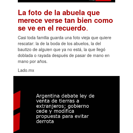
La foto de la abuela que
merece verse tan bien como
.
se ve en el recuerdo
Casi toda familia guarda una foto vieja que quiere
rescatar: la de la boda de los abuelos, la del
bautizo de alguien que ya no está, la que llegó
doblada o rayada después de pasar de mano en
mano por años.
Lado.mx