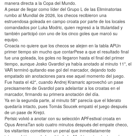
manera directa a la Copa del Mundo.
A pesar de llegar como líder del Grupo L de las Eliminatorias
rumbo al Mundial de 2026, los checos recibieron una
estruendosa goleada en campo croata por parte de los locales
comandados por Luka Modric, quien regresó a la titularidad y
también participó con uno de los cinco goles que marcó su
equipo.
Croacia no quiere que los checos se alejen en la tabla APUn
primer tiempo sin mucho que contarPese a que el resultado final
fue una goleada, los goles no llegaron hasta el final del primer
tiempo, aunque Josko Gvardiol ya había anotado al minuto 11", el
VAR terminó quitando ese gol del marcador, dejando todo
empatado sin anotaciones para ese aquel momento del juego.
Fue hasta el 42", cuando Andrej Kramaric aprovechó un pase
precisamente de Gvardiol para adelantar a los croatas en el
marcador, firmando su primera anotación del día.
Ya en la segunda parte, al minuto 58" parecía que el liderato
quedaría intacto, pues Tomás Soucek empató el juego después
de un pase de Krejci.
Perisic volvió a anotar con su selección APFestival croata en
Opus ArenaTan solo cuatro minutos después del empate checo,
los visitantes cometieron un penal que inmediatamente