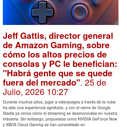
Jeff Gattis, director general
de Amazon Gaming, sobre
cómo los altos precios de
consolas y PC le benefician:
"Habrá gente que se quede
fuera del mercado"
. 25 de
Julio, 2026 10:27
Durante muchos años, jugar a videojuegos a través de la nube
ha sido una experiencia agridulce, y con el cierre de Google
Stadia ya vimos cómo el streaming se desmoronaba en nuestra
industria. Sin embargo, propuestas como NVIDIA GeForce Now
y XBOX Cloud Gaming se han consolidado en