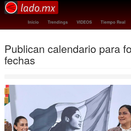
Gobierno
Argentina
M
Inicio
Trendings
VIDEOS
Tiempo Real
Publican calendario para fo
fechas