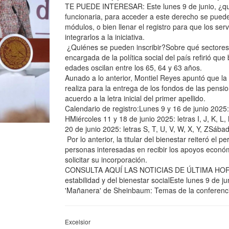
TE PUEDE INTERESAR: Este lunes 9 de junio, ¿qui
funcionaria, para acceder a este derecho se puede 
módulos, o bien llenar el registro para que los serv
integrarlos a la iniciativa.
¿Quiénes se pueden inscribir?Sobre qué sectores d
encargada de la política social del país refirió q
edades oscilan entre los 65, 64 y 63 años.
Aunado a lo anterior, Montiel Reyes apuntó que la
realiza para la entrega de los fondos de las pensio
acuerdo a la letra inicial del primer apellido.
Calendario de registro:Lunes 9 y 16 de junio 2025: 
HMiércoles 11 y 18 de junio 2025: letras I, J, K, L
20 de junio 2025: letras S, T, U, V, W, X, Y, ZSábad
Por lo anterior, la titular del bienestar reiteró el p
personas interesadas en recibir los apoyos econó
solicitar su incorporación.
CONSULTA AQUÍ LAS NOTICIAS DE ÚLTIMA HORAfdmC
estabilidad y del bienestar socialEste lunes 9 de 
'Mañanera' de Sheinbaum: Temas de la conferenci
Excelsior