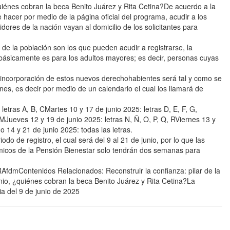
énes cobran la beca Benito Juárez y Rita Cetina?De acuerdo a la
hacer por medio de la página oficial del programa, acudir a los
idores de la nación vayan al domicilio de los solicitantes para
e la población son los que pueden acudir a registrarse, la
ue básicamente es para los adultos mayores; es decir, personas cuyas
 incorporación de estos nuevos derechohabientes será tal y como se
nes, es decir por medio de un calendario el cual los llamará de
letras A, B, CMartes 10 y 17 de junio 2025: letras D, E, F, G,
, MJueves 12 y 19 de junio 2025: letras N, Ñ, O, P, Q, RViernes 13 y
o 14 y 21 de junio 2025: todas las letras.
eriodo de registro, el cual será del 9 al 21 de junio, por lo que las
micos de la Pensión Bienestar solo tendrán dos semanas para
ontenidos Relacionados: Reconstruir la confianza: pilar de la
junio, ¿quiénes cobran la beca Benito Juárez y Rita Cetina?La
a del 9 de junio de 2025