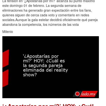
La tensión en ‘¿Apostarías por mí?’ alcanza su punto máximo
este domingo 01 de febrero. La segunda semana de
eliminaciones ha generado gran expectación entre los fans,
quienes siguen de cerca cada voto y comentario en redes
sociales.Aunque la gala estelar decidirá oficialmente qué pareja
abandona la competencia, los números de las vota
Milenio
‘¿Apostarías por mí?’ HOY: ¿Cuál