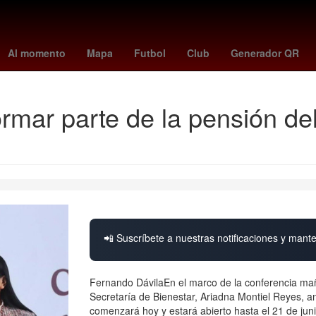
orena
2024
Derecho
Aguascalientes
Senador
Nueva York
Al momento
Mapa
Futbol
Club
Generador QR
rmar parte de la pensión del
📲 Suscríbete a nuestras notificaciones y mante
Fernando DávilaEn el marco de la conferencia maña
Secretaría de Bienestar, Ariadna Montiel Reyes, an
comenzará hoy y estará abierto hasta el 21 de juni