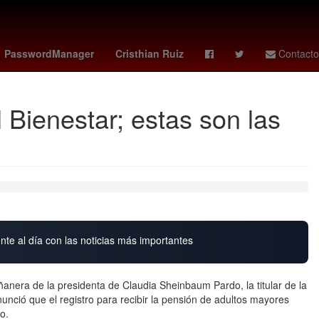
G7 paises
27 de marzo
PasswordManager
Cristhian Ruiz
Contacto
 Bienestar; estas son las
nte al día con las noticias más importantes
nera de la presidenta de Claudia Sheinbaum Pardo, la titular de la
unció que el registro para recibir la pensión de adultos mayores
o.